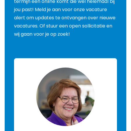
termijn een online komt die wel helemaal bij
jou past! Meld je aan voor onze vacature
alert om updates te ontvangen over nieuwe
vacatures. Of stuur een open sollicitatie en
wij gaan voor je op zoek!
Neem contact met ons op
Over ons