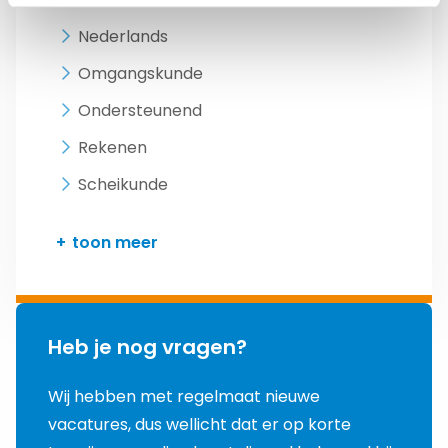
Nederlands
Omgangskunde
Ondersteunend
Rekenen
Scheikunde
toon meer
Heb je nog vragen?
Wij hebben met regelmaat nieuwe
vacatures, dus wellicht dat er op korte