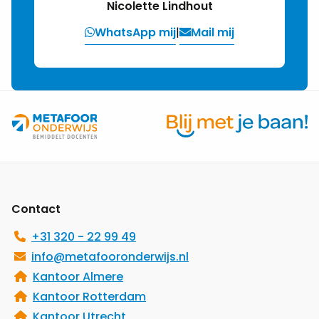
Nicolette Lindhout
WhatsApp mij
|
Mail mij
Site
footer
Contact
+31 320 - 22 99 49
info@metafooronderwijs.nl
Kantoor Almere
Kantoor Rotterdam
Kantoor Utrecht