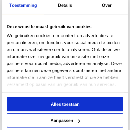
Toestemming
Details
Over
Aardrijkskunde
Deze website maakt gebruik van cookies
Biologie
We gebruiken cookies om content en advertenties te
personaliseren, om functies voor social media te bieden
Duits
en om ons websiteverkeer te analyseren. Ook delen we
Economie
informatie over uw gebruik van onze site met onze
partners voor social media, adverteren en analyse. Deze
Engels
partners kunnen deze gegevens combineren met andere
Frans
informatie die u aan ze heeft verstrekt of die ze hebben
verzameld op basis van uw gebruik van hun services.
Geschiedenis
ICT
Alles toestaan
Lichamelijke opvoeding
Management
Aanpassen
Natuurkunde