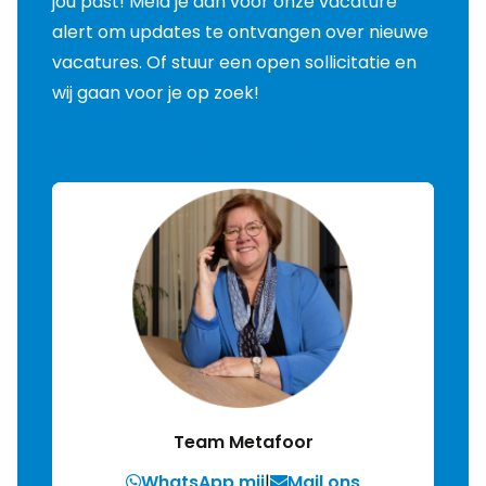
jou past! Meld je aan voor onze vacature
alert om updates te ontvangen over nieuwe
vacatures. Of stuur een open sollicitatie en
wij gaan voor je op zoek!
Neem contact met ons op
Over ons
Team Metafoor
WhatsApp mij
|
Mail ons