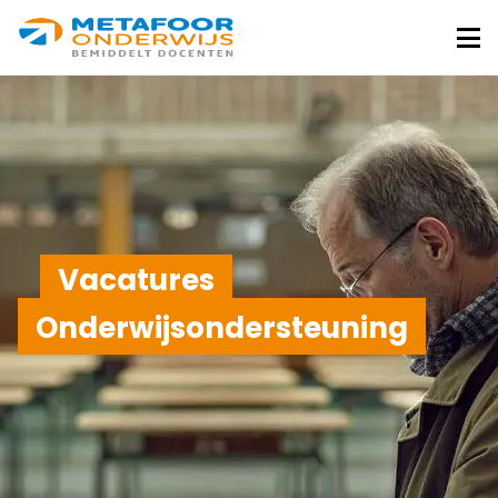
Metafoor
Onderwijs
Me
Vacatures
Onderwijsondersteuning