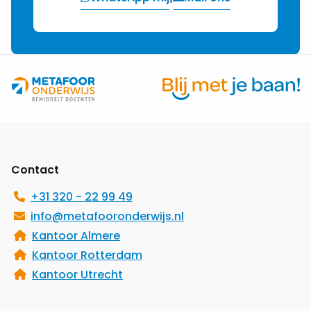
Site
footer
Contact
+31 320 - 22 99 49
info@metafooronderwijs.nl
Kantoor Almere
Kantoor Rotterdam
Kantoor Utrecht