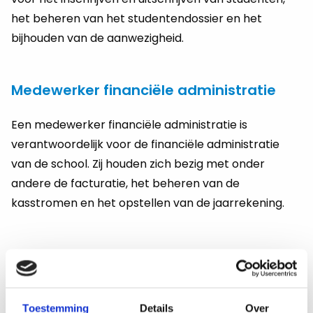
het beheren van het studentendossier en het
bijhouden van de aanwezigheid.
Medewerker financiële administratie
Een medewerker financiële administratie is
verantwoordelijk voor de financiële administratie
van de school. Zij houden zich bezig met onder
andere de facturatie, het beheren van de
kasstromen en het opstellen van de jaarrekening.
ICT-medewerker
Een ICT-medewerker is verantwoordelijk voor het
onderhouden en beheren van de ICT-infrastructuur
Toestemming
Details
Over