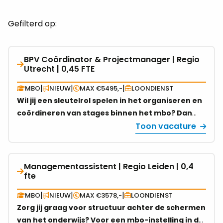
Gefilterd op:
BPV Coördinator & Projectmanager | Regio
Bekijk
Utrecht | 0,45 FTE
vacature
over
|
|
|
MBO
NIEUW
MAX €5495,-
LOONDIENST
BPV
Wil jij een sleutelrol spelen in het organiseren en
Coördinator
coördineren van stages binnen het mbo? Dan
&
zoeken wij jou! Als BPV Coördinator &
Toon vacature
Projectmanager
Projectmanager (0,45 fte) zorg je voor een
|
soepel verloop van het BPV-proces en ben je de
Regio
verbindende schakel tussen studenten,
Managementassistent | Regio Leiden | 0,4
Bekijk
Utrecht
docenten, praktijkopleiders en het werkveld. Met
fte
vacature
|
jouw organisatorisch talent en proactieve
over
0,45
|
|
|
MBO
NIEUW
MAX €3578,-
LOONDIENST
houding draag je bij aan kwalitatief sterke
Managementassistent
FTE
Zorg jij graag voor structuur achter de schermen
stages.
|
van het onderwijs? Voor een mbo-instelling in de