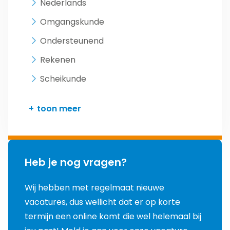
Nederlands
Omgangskunde
Ondersteunend
Rekenen
Scheikunde
toon meer
Heb je nog vragen?
Wij hebben met regelmaat nieuwe
vacatures, dus wellicht dat er op korte
termijn een online komt die wel helemaal bij