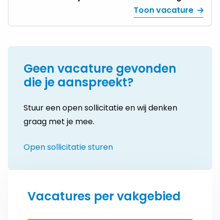
Regio
regio Leiden zoeken wij een
Toon vacature
Leiden
managementassistent / medewerker
|
studentadministratie voor 0,4 fte. Een tijdelijke,
0,4
afwisselende functie waarin jouw
fte
nauwkeurigheid het verschil maakt.
Geen vacature gevonden
die je aanspreekt?
Stuur een open sollicitatie en wij denken
graag met je mee.
Open sollicitatie sturen
Vacatures per vakgebied