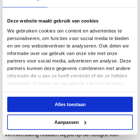
van de school. Zij zorgen bijvoorbeeld voor het
installeren en onderhouden van software en
Deze website maakt gebruik van cookies
hardware en het oplossen van technische
We gebruiken cookies om content en advertenties te
problemen.
personaliseren, om functies voor social media te bieden
en om ons websiteverkeer te analyseren. Ook delen we
informatie over uw gebruik van onze site met onze
Laat ons jou onder de aandacht
partners voor social media, adverteren en analyse. Deze
brengen!
partners kunnen deze gegevens combineren met andere
informatie die u aan ze heeft verstrekt of die ze hebben
Ben jij een gepassioneerde onderwijsondersteuner
verzameld op basis van uw gebruik van hun services.
op zoek naar nieuwe kansen, maar kun je geen
passende vacatures vinden? Geen nood! Laat ons
Alles toestaan
jou onder de aandacht brengen bij onze netwerken
van scholen en onderwijsinstellingen. Bij ons kun je
Aanpassen
jezelf voorstellen en na een persoonlijke
kennismaking houden wij jou op de hoogte van