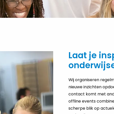
Laat je ins
onderwijs
Wij organiseren regelm
nieuwe inzichten opdoe
contact komt met ande
offline events combin
scherpe blik op actue