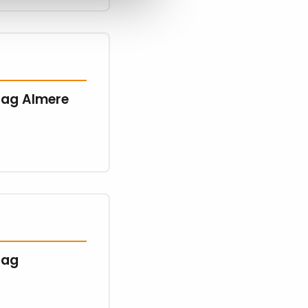
dag Almere
dag