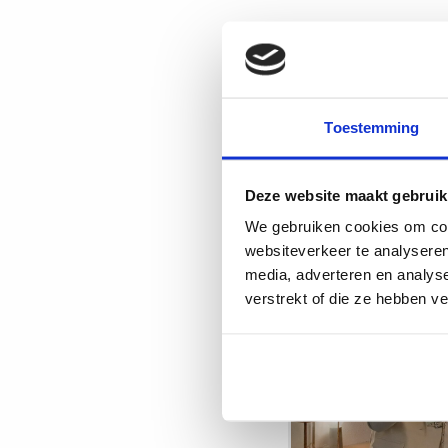
Toestemming
Deze website maakt gebruik
We gebruiken cookies om cont
websiteverkeer te analyseren
Lees
media, adverteren en analys
meer
verstrekt of die ze hebben v
over
Onderwijs
Carrièredag
Utrecht