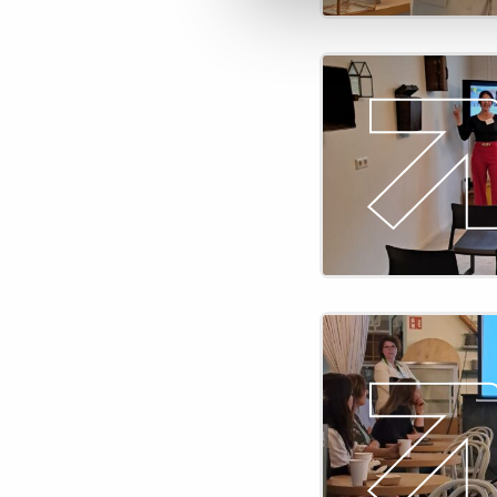
Lees
meer
over
Onderwijs
Carrièredag
Almere
Lees
meer
over
Onderwijs
Carrièredag
Rotterdam