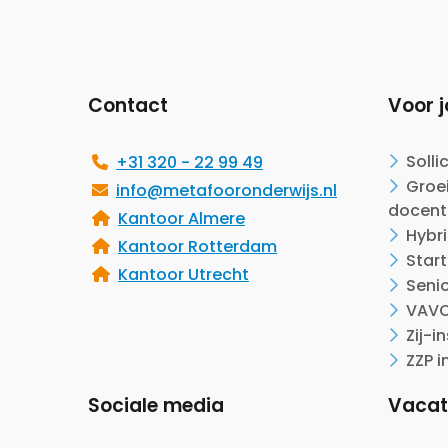
Site
footer
Contact
Voor j
Solli
+31 320 - 22 99 49
Groei
info@metafooronderwijs.nl
docent
Kantoor Almere
Hybr
Kantoor Rotterdam
Start
Kantoor Utrecht
Seni
VAVO
Zij-i
ZZP i
Sociale media
Vacat