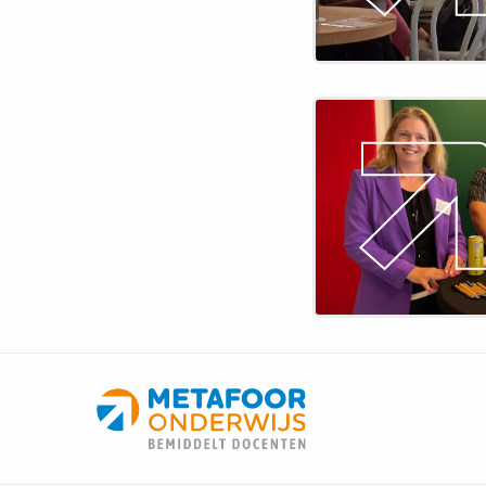
Lees
meer
over
Bedrijvenmarkt
Windesheim