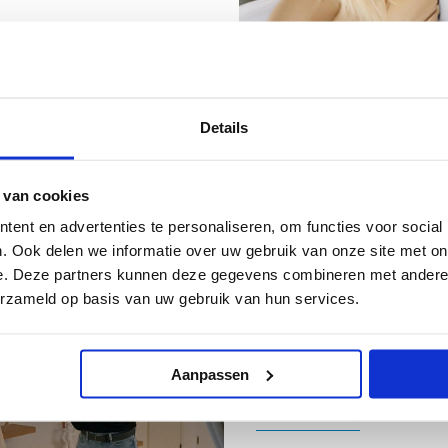
Aankomende evenemente
Details
Gemiste evenementen
 van cookies
ent en advertenties te personaliseren, om functies voor social
. Ook delen we informatie over uw gebruik van onze site met on
e. Deze partners kunnen deze gegevens combineren met andere i
erzameld op basis van uw gebruik van hun services.
12-06-2024
Onderwijs Carrière
Aanpassen
Lees meer