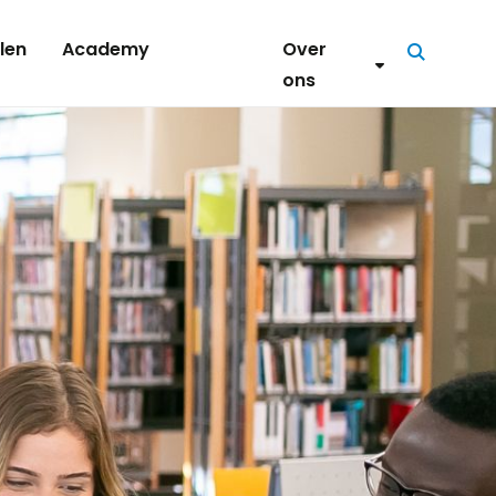
len
Academy
Over
Zoeken
ons