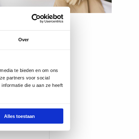
n
Over
 media te bieden en om ons
ze partners voor social
nformatie die u aan ze heeft
dag Utrecht
Alles toestaan