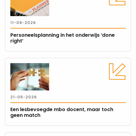
is
over
Personeelsplanning
in
11-06-2026
het
onderwijs
Personeelsplanning in het onderwijs ‘done
‘done
right’
right’
Lees
meer
over
Een
lesbevoegde
21-05-2026
mbo
docent,
Een lesbevoegde mbo docent, maar toch
maar
geen match
toch
geen
match
Lees