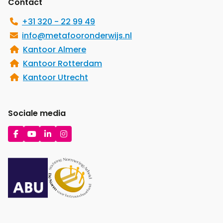
Contact
+31 320 - 22 99 49
info@metafooronderwijs.nl
Kantoor Almere
Kantoor Rotterdam
Kantoor Utrecht
Sociale media
Ga
Ga
Ga
Ga
naar
naar
naar
naar
Facebook
YouTube
LinkedIn
Instagram