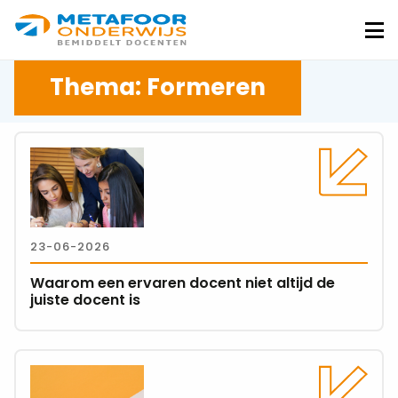
Metafoor
Onderwijs
Me
Thema: Formeren
Lees
meer
over
Waarom
een
23-06-2026
ervaren
docent
Waarom een ervaren docent niet altijd de
niet
juiste docent is
altijd
de
juiste
Lees
docent
meer