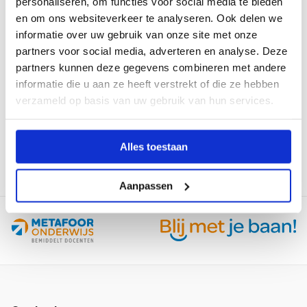
personaliseren, om functies voor social media te bieden
houd
en om ons websiteverkeer te analyseren. Ook delen we
grip
Lees
informatie over uw gebruik van onze site met onze
bij
meer
partners voor social media, adverteren en analyse. Deze
onzekerheid
over
partners kunnen deze gegevens combineren met andere
Formatie-
informatie die u aan ze heeft verstrekt of die ze hebben
inzicht:
verzameld op basis van uw gebruik van hun services.
05-02-2026
“Schaarste
vraagt
Formatie-inzicht: “Schaarste vraagt niet om
niet
Alles toestaan
snelheid, maar om scherpe keuzes”
om
snelheid,
Aanpassen
maar
om
scherpe
keuzes”
Site
footer