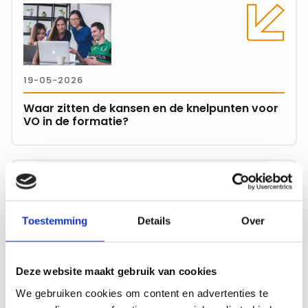
meer
over
Waar
zitten
19-05-2026
de
kansen
Waar zitten de kansen en de knelpunten voor
en
VO in de formatie?
de
knelpunten
voor
Lees
VO
meer
in
over
de
6
Toestemming
Details
Over
formatie?
formatietips:
02-04-2026
begin
op
Deze website maakt gebruik van cookies
6 formatietips: begin op tijd en houd grip bij
tijd
onzekerheid
We gebruiken cookies om content en advertenties te
en