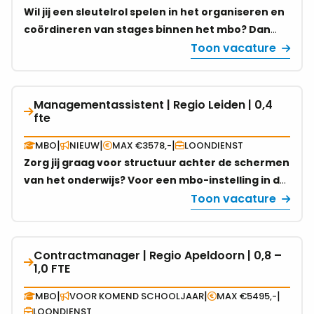
digitalisering en organisatieontwikkeling.
BPV
FTE
Wil jij een sleutelrol spelen in het organiseren en
Coördinator
coördineren van stages binnen het mbo? Dan
&
zoeken wij jou! Als BPV Coördinator &
Toon vacature
Projectmanager
Projectmanager (0,45 fte) zorg je voor een
|
soepel verloop van het BPV-proces en ben je de
Regio
verbindende schakel tussen studenten,
Managementassistent | Regio Leiden | 0,4
Bekijk
Utrecht
docenten, praktijkopleiders en het werkveld. Met
fte
vacature
|
jouw organisatorisch talent en proactieve
over
0,45
|
|
|
MBO
NIEUW
MAX €3578,-
LOONDIENST
houding draag je bij aan kwalitatief sterke
Managementassistent
FTE
Zorg jij graag voor structuur achter de schermen
stages.
|
van het onderwijs? Voor een mbo-instelling in de
Regio
regio Leiden zoeken wij een
Toon vacature
Leiden
managementassistent / medewerker
|
studentadministratie voor 0,4 fte. Een tijdelijke,
0,4
afwisselende functie waarin jouw
Contractmanager | Regio Apeldoorn | 0,8 –
Bekijk
fte
nauwkeurigheid het verschil maakt.
1,0 FTE
vacature
over
|
|
|
MBO
VOOR KOMEND SCHOOLJAAR
MAX €5495,-
Contractmanager
LOONDIENST