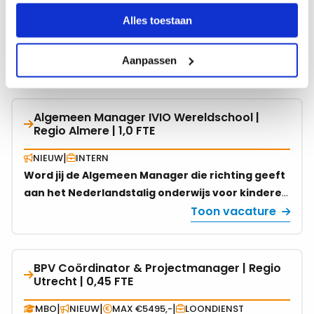
Alles toestaan
Aanpassen
Gefilterd op:
Algemeen Manager IVIO Wereldschool |
Bekijk
Regio Almere | 1,0 FTE
vacature
over
|
NIEUW
INTERN
Algemeen
Word jij de Algemeen Manager die richting geeft
Manager
aan het Nederlandstalig onderwijs voor kinderen
IVIO
in meer dan 90 landen? Leid IVIO Wereldschool
Toon vacature
Wereldschool
naar de volgende fase van groei, innovatie en
|
onderwijskwaliteit en maak impact op
Regio
internationaal onderwijs vanuit Lelystad. Een
BPV Coördinator & Projectmanager | Regio
Bekijk
Almere
unieke managementfunctie voor een
Utrecht | 0,45 FTE
vacature
|
ondernemende leider met visie op onderwijs,
over
1,0
|
|
|
MBO
NIEUW
MAX €5495,-
LOONDIENST