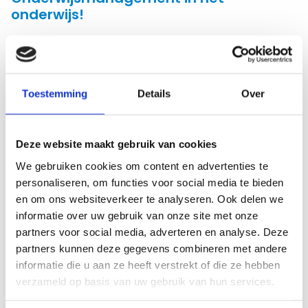
onderwijs!
Wij zien altijd kansen voor getalenteerde en
ambitieuze professionals zoals jij, en wij willen jou
graag helpen om deze te vinden. Laat ons jou onder
Toestemming
Details
Over
de aandacht brengen en ontdek nieuwe
carrièremogelijkheden in het onderwijs waar jij je
kennis en vaardigheden als manager kunt inzetten
Deze website maakt gebruik van cookies
en bijdragen aan de ontwikkeling van het onderwijs
We gebruiken cookies om content en advertenties te
voor de toekomst.
personaliseren, om functies voor social media te bieden
en om ons websiteverkeer te analyseren. Ook delen we
informatie over uw gebruik van onze site met onze
Welke vacature Onderwijsmanagement maakt jou
partners voor social media, adverteren en analyse. Deze
blij?
partners kunnen deze gegevens combineren met andere
informatie die u aan ze heeft verstrekt of die ze hebben
verzameld op basis van uw gebruik van hun services.
Filter