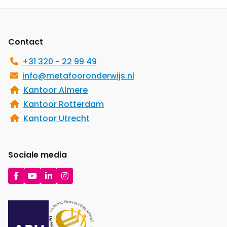
Site
footer
Contact
+31 320 - 22 99 49
info@metafooronderwijs.nl
Kantoor Almere
Kantoor Rotterdam
Kantoor Utrecht
Sociale media
Ga
Ga
Ga
Ga
naar
naar
naar
naar
Facebook
YouTube
LinkedIn
Instagram