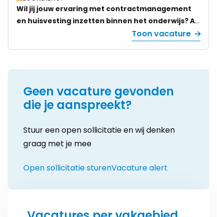
|
Wil jij jouw ervaring met contractmanagement
Regio
en huisvesting inzetten binnen het onderwijs? Als
Apeldoorn
Contractmanager voor 0,8 - 1,0 FTE houd je grip
Toon vacature
|
op huisvestingscontracten, versterk je de
0,8
samenwerking met leveranciers en signaleer je
–
risico’s en verbeterkansen. Jouw ervaring,
1,0
stevige houding en initiatief maken het verschil!
FTE
Geen vacature gevonden
die je aanspreekt?
Stuur een open sollicitatie en wij denken
graag met je mee
Open sollicitatie sturen
Vacature alert
Vacatures per vakgebied