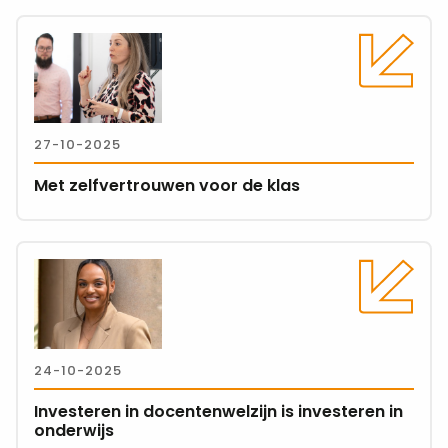
Lees
meer
over
Met
zelfvertrouwen
27-10-2025
voor
de
Met zelfvertrouwen voor de klas
klas
Lees
meer
over
Investeren
in
24-10-2025
docentenwelzijn
is
Investeren in docentenwelzijn is investeren in
investeren
onderwijs
in