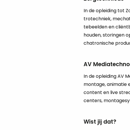
In de op­lei­ding tot 
tro­tech­niek, me­chat
te­beel­den en cliënt­b
hou­den, sto­rin­gen op
chat­ro­ni­sche pro­d
AV Mediatechno
In de op­lei­ding AV Me
mon­ta­ge, ani­ma­tie 
con­tent en live strea
cen­ters, mon­ta­ge­sy
Wist jij dat?