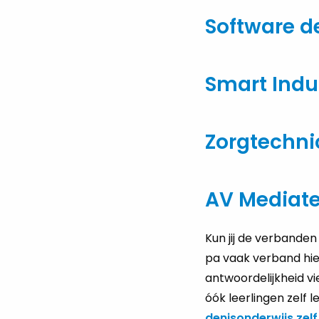
Software d
Smart Indu
Zorgtechni
AV Mediat
Kun jij de ver­ban­den 
pa vaak ver­band hiel
ant­woor­de­lijk­heid 
óók leer­lin­gen zelf l
de­nis­on­der­wijs z