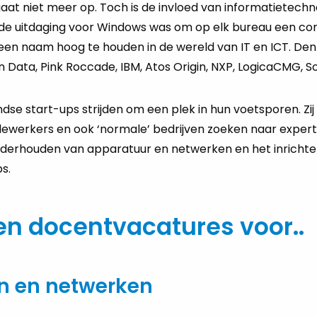
 niet meer op. Toch is de in­vloed van in­for­ma­tie­tech­no
de uit­da­ging voor Win­dows was om op elk bu­reau een com­
een naam hoog te hou­den in de we­reld van IT en ICT. Denk 
­on Data, Pink Roc­ca­de, IBM, Atos Ori­gin, NXP, Lo­gi­caCMG, So
nd­se start-ups strij­den om een plek in hun voet­spo­ren. Z
e­wer­kers en ook ‘nor­ma­le’ be­drij­ven zoe­ken naar ex­pert
­der­hou­den van ap­pa­ra­tuur en net­wer­ken en het in­rich­t
s.
en docentvacatures voor..
n en netwerken