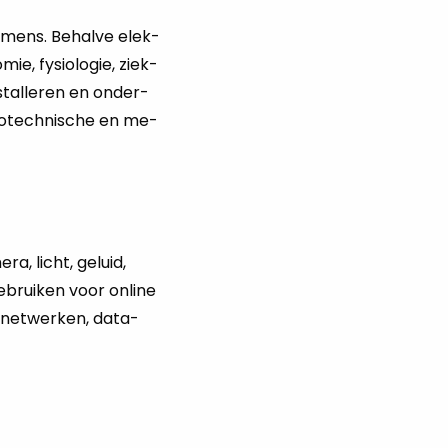
e mens. Be­hal­ve elek­
, fy­si­o­lo­gie, ziek­
stal­le­ren en on­der­
tro­tech­ni­sche en me­
ra, licht, ge­luid,
­brui­ken voor on­li­ne
­net­wer­ken, da­ta­