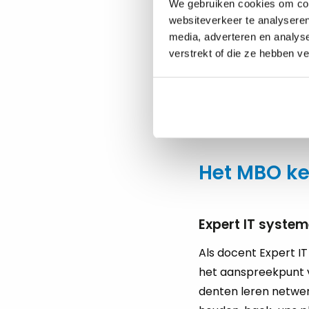
Vacatures 
We gebruiken cookies om cont
websiteverkeer te analyseren
media, adverteren en analys
Met uit­een­lo­pen­de
verstrekt of die ze hebben v
nis van psy­cho­lo­gie
pas­sie over­bren­gen
ca­tu­res do­cent IC
meer kans maakt op jo
Het MBO ke
Expert IT syste
Als do­cent Ex­pert IT
het aan­spreek­punt voo
den­ten leren net­wer­