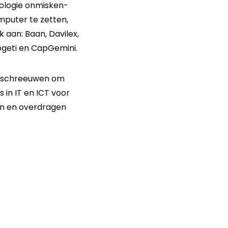
­lo­gie on­mis­ken­
pu­ter te zet­ten,
aan: Baan, Da­vi­lex,
ge­ti en Cap­Ge­mi­ni.
ij schreeu­wen om
s in IT en ICT voor
en en over­dra­gen