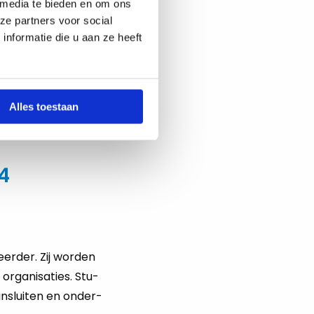
oor jou
 media te bieden en om ons
ze partners voor social
nformatie die u aan ze heeft
/UI ex­perts die ken­
­uit. Kun jij jouw
hui­di­ge aan­bod
va­
scho­len, zodat jij
Alles toestaan
4
eer­der. Zij wor­den
r­ga­ni­sa­ties. Stu­
n­slui­ten en on­der­