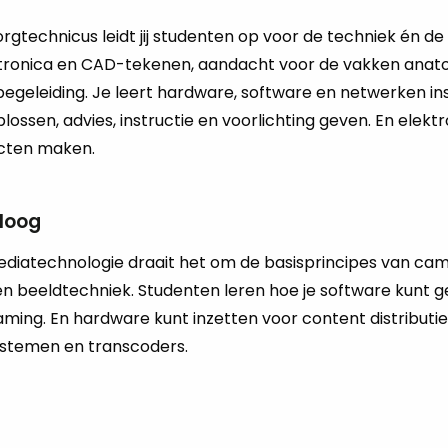
Zorg­tech­ni­cus leidt jij stu­den­ten op voor de tech­niek én d
­ro­ni­ca en CAD-te­ke­nen, aan­dacht voor de vak­ken ana­to­mie
e­ge­lei­ding. Je leert hard­wa­re, soft­wa­re en net­wer­ken in­
­los­sen, ad­vies, in­struc­tie en voor­lich­ting geven. En elek­
uc­ten maken.
loog
­di­a­tech­no­lo­gie draait het om de ba­sis­prin­ci­pes van ca­me­
en beeld­tech­niek. Stu­den­ten leren hoe je soft­wa­re kunt ge
­ming. En hard­wa­re kunt in­zet­ten voor con­tent dis­tri­bu­tie
s­te­men en trans­co­ders.