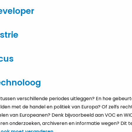
eveloper
strie
cus
echnoloog
tus­sen ver­schil­len­de pe­ri­o­des uit­leg­gen? En hoe ge­beur­t
­den met de han­del en po­li­tiek van Eu­ro­pa? Of zelfs rec
vie­len van Eu­ro­pe­a­nen? Denk bij­voor­beeld aan VOC en WIC.
eren on­der­zoe­ken, ar­chi­ve­ren en in­for­ma­tie wegen? Dit te
elf ook moet veranderen
.