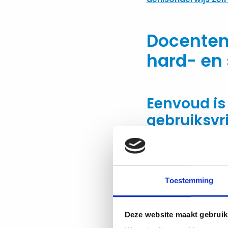
Docenten
hard- en
Eenvoud is
gebruiksvr
Als je niet uit­kijkt,
van ASML zijn de eigen
van de VPRO over het wo
Toestemming
voor jou toch al­tijd d
Deze website maakt gebruik