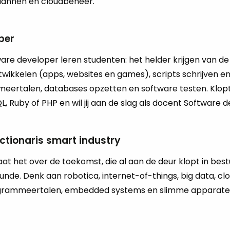
an­nen en cloud­be­heer.
per
­wa­re de­vel­o­per leren stu­den­ten: het hel­der krij­gen van d
­wik­ke­len (apps, web­si­tes en games), scripts schrij­ven e
er­ta­len, da­ta­ba­ses op­zet­ten en soft­wa­re tes­ten. Klop
, Ruby of PHP en wil jij aan de slag als do­cent Soft­wa­re de
tionaris smart industry
gaat het over de toe­komst, die al aan de deur klopt in be­st
­kun­de. Denk aan ro­bo­ti­ca, in­ter­net-of-things, big data, 
o­gram­meer­ta­len, em­bed­ded sys­tems en slim­me ap­pa­ra­te