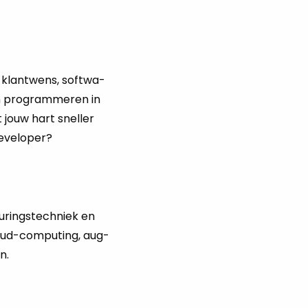
e klant­wens, soft­wa­
n pro­gram­me­ren in
t jouw hart snel­ler
­vel­o­per?
u­rings­tech­niek en
cloud-com­pu­ting, aug­
n.