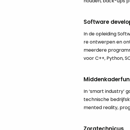
hou­den, back-ups pl
Software develo
In de op­lei­ding Soft
re ont­wer­pen en ont
meer­de­re pro­gram­me
voor C++, Py­thon, SQL
Middenkaderfunc
In ‘smart in­du­stry’ 
tech­ni­sche be­drijfs
men­ted re­a­li­ty, pr
Zorgtechnicus