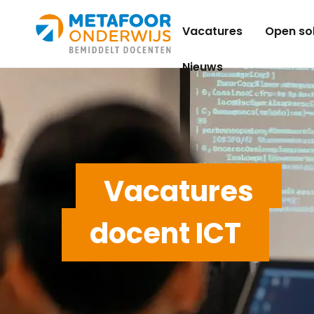
Metafoor
Vacatures
Open sol
Onderwijs
Nieuws
Vacatures
docent ICT