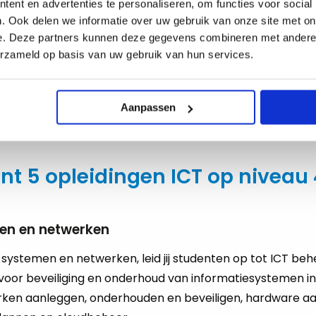
docent ICT kunnen wij vinden v
ent en advertenties te personaliseren, om functies voor social
. Ook delen we informatie over uw gebruik van onze site met on
e. Deze partners kunnen deze gegevens combineren met andere i
 pro­gram­meer­ta­len die zich­zelf steeds ver­nieu­wen, en UX
erzameld op basis van uw gebruik van hun services.
 in­bren­gen, gaan IT en ICT in Ne­der­land met volle vaart voor
 op stu­den­ten? Dan leren wij jou graag ken­nen. Naast ons 
T
, kun­nen wij jou ook ac­tief onder de aan­dacht bren­gen bij 
Aanpassen
uw tij­de­lij­ke of vaste droom­baan.
nt 5 opleidingen ICT op niveau 
men en netwerken
 sys­te­men en net­wer­ken, leid jij stu­den­ten op tot ICT be­h
r be­vei­li­ging en on­der­houd van in­for­ma­tie­sys­te­men in o
ken aan­leg­gen, on­der­hou­den en be­vei­li­gen, hard­wa­re aa