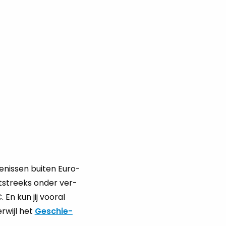
e­nis­sen bui­ten Eu­ro­
ht­streeks onder ver­
 En kun jij voor­al
r­wijl het
Ge­schie­