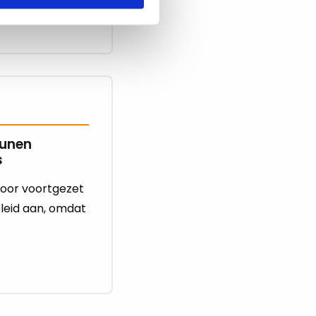
eunen
s
oor voortgezet
leid aan, omdat