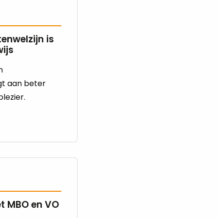
enwelzijn is
ijs
n
gt aan beter
lezier.
et MBO en VO