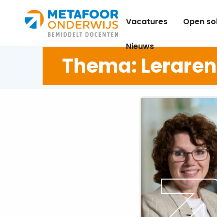
Metafoor
Vacatures
Open sol
Onderwijs
Nieuws
Thema: Leraren
Lees
meer
over
Formatie-
inzicht:
“Schaarste
vraagt
niet
om
snelheid,