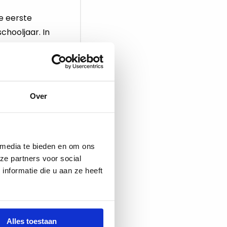
e eerste
chooljaar. In
tevige...
Over
 media te bieden en om ons
werkdruk in
ze partners voor social
rwijs
nformatie die u aan ze heeft
nceren een
afspraken om de
en...
Alles toestaan