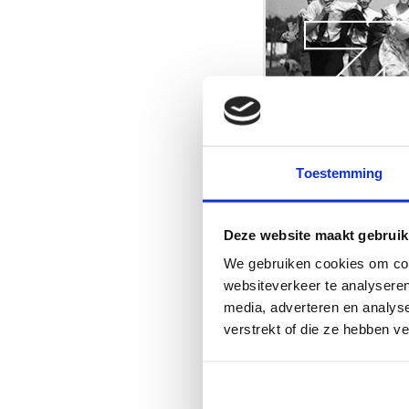
in
het
MBO
en
VO
onderwijs
Toestemming
Lees
meer
Deze website maakt gebruik
over
We gebruiken cookies om cont
Petitie
websiteverkeer te analyseren
voor
media, adverteren en analys
lagere
verstrekt of die ze hebben v
werkdruk
in
het
voortgezet