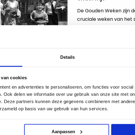
De Gouden Weken zijn d
cruciale weken van het s
deze periode wordt een s
Lees meer
Details
 van cookies
04-11-2024
ent en advertenties te personaliseren, om functies voor social
Petitie voor lagere 
. Ook delen we informatie over uw gebruik van onze site met on
het voortgezet onde
e. Deze partners kunnen deze gegevens combineren met andere i
erzameld op basis van uw gebruik van hun services.
Onderwijsvakbonden la
petitie voor landelijke 
werkdruk van VO-docent
Aanpassen