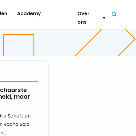
len
Academy
Over
Zoeken
ons
Schaarste
heid, maar
”
dra Schaft en
r Racha Saja
...