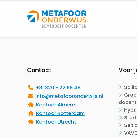
Site
footer
Contact
Voor j
Solli
+31 320 - 22 99 49
Groei
info@metafooronderwijs.nl
docent
Kantoor Almere
Hybr
Kantoor Rotterdam
Start
Kantoor Utrecht
Seni
VAVO