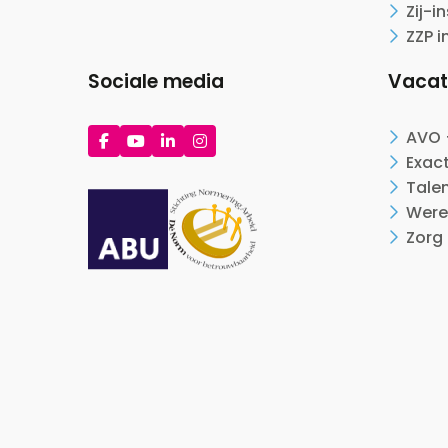
Zij-i
ZZP i
Sociale media
Vacat
Ga
Ga
Ga
Ga
AVO 
naar
naar
naar
naar
Exac
Facebook
YouTube
LinkedIn
Instagram
Tale
Were
Zorg 