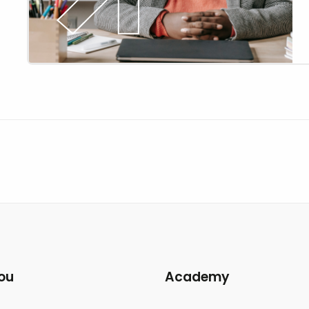
zingeving
ou
Academy