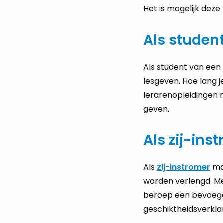
Het is mogelijk deze
Als studen
Als student van een
lesgeven. Hoe lang j
lerarenopleidingen
geven.
Als zij-in
Als
zij-instromer
mag
worden verlengd. Met 
beroep een bevoegdhe
geschiktheidsverklar