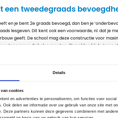
et een tweedegraads bevoegdh
geeft en je bent 2e graads bevoegd, dan ben je ‘onderbevo
raads lesgeven. Dit kent ook een voorwaarde, nl. dat je m
erbouw geeft. De school mag deze constructie voor maxi
ouw toepassen. Scholen moeten dit melden bij de Inspect
ls gastdocent
Details
t belangrijke kennis uit de samenleving of het bedrijfsl
kunnen een beperkt aantal uren lesgeven als gastdocent.
 van cookies
d nodig. De gastdocent valt onder de verantwoordelijkh
ent en advertenties te personaliseren, om functies voor social
. Ook delen we informatie over uw gebruik van onze site met on
en gastdocent mag gemiddeld 6 uur per week les geven.
e. Deze partners kunnen deze gegevens combineren met andere i
es in het ‘vrije’ deel. Hier gelden strenge voorwaarden.
erzameld op basis van uw gebruik van hun services.