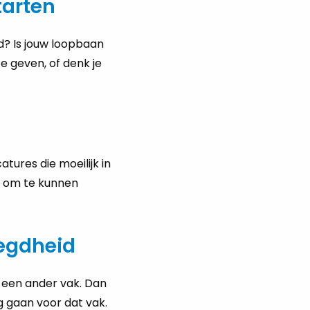
tarten
d? Is jouw loopbaan
e geven, of denk je
tures die moeilijk in
ng om te kunnen
egdheid
n een ander vak. Dan
g gaan voor dat vak.