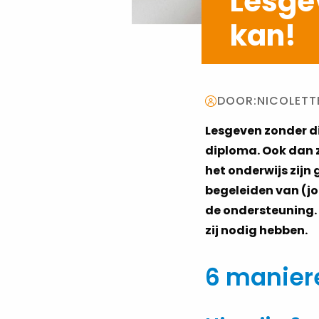
Lesge
kan!
DOOR:
NICOLETT
Lesgeven zonder di
diploma. Ook dan zi
het onderwijs zijn
begeleiden van (jo
de ondersteuning. 
zij nodig hebben.
6 manier