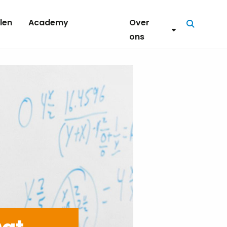
len
Academy
Over
Zoeken
ons