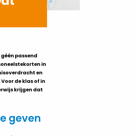
Dat
e géén passend
rsoneelstekorten in
nnisoverdracht en
Voor de klas of in
wijs krijgen dat
te geven