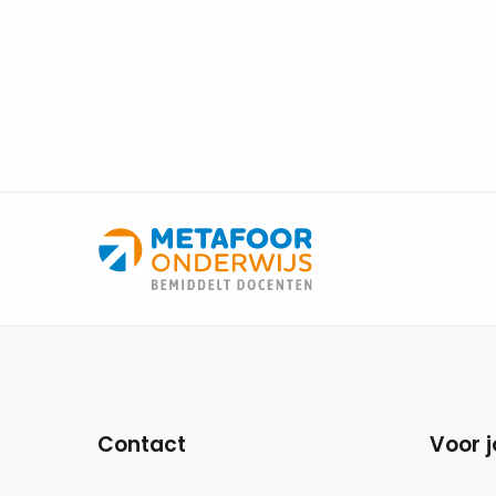
Site
footer
Contact
Voor j