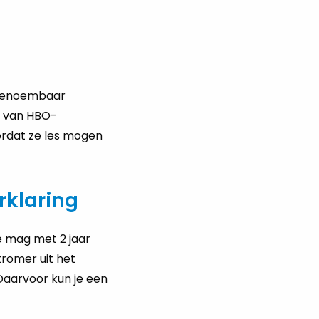
r benoembaar
n van HBO-
rdat ze les mogen
rklaring
e mag met 2 jaar
tromer uit het
Daarvoor kun je een