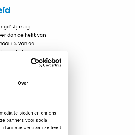
eid
egd’. Jij mag
eer dan de helft van
maal 5% van de
ie van het
Over
even. Mensen met
 Hiervoor is geen
eid van een
 media te bieden en om ons
ze partners voor social
 In het HAVO/VWO
nformatie die u aan ze heeft