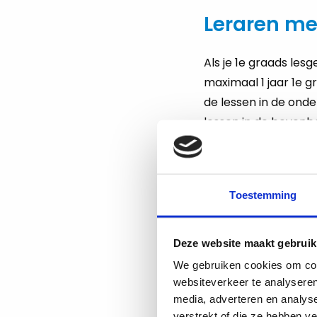
Leraren m
Als je 1e graads les
maximaal 1 jaar 1e g
de lessen in de ond
lessen in de bovenb
Onderwijs.
Lesgeven a
Toestemming
Een gastdocent heef
kennis van een vak 
Deze website maakt gebruik
onderwijsbevoegdhei
We gebruiken cookies om cont
websiteverkeer te analyseren
bevoegde leraar. E
media, adverteren en analys
geven gastdocenten l
verstrekt of die ze hebben v