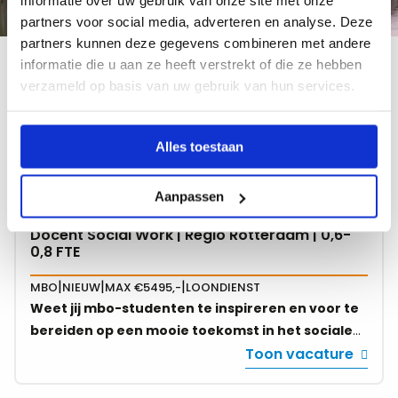
informatie over uw gebruik van onze site met onze
partners voor social media, adverteren en analyse. Deze
partners kunnen deze gegevens combineren met andere
informatie die u aan ze heeft verstrekt of die ze hebben
Filter
verzameld op basis van uw gebruik van hun services.
Alles toestaan
Gefilterd op:
Aanpassen
Docent Social Work | Regio Rotterdam | 0,6-
Bekijk
0,8 FTE
vacature
over
|
|
|
MBO
NIEUW
MAX €5495,-
LOONDIENST
Docent
Weet jij mbo-studenten te inspireren en voor te
Social
bereiden op een mooie toekomst in het sociale
Work
domein? Ben jij in het bezit van een
Toon vacature
|
lesbevoegdheid of heb je al ervaring met
Regio
lesgeven aan deze doelgroep? Reageer dan snel