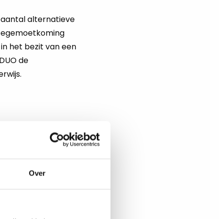
 aantal alternatieve
: tegemoetkoming
 in het bezit van een
 DUO de
rwijs.
sch Didactisch
et is een algemeen
over een afgeronde
o. Heb je
Over
an is een PDG een