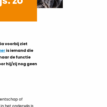
s: zo
ia voorbij ziet
mer
is iemand die
naar de functie
r hij/zij nog geen
centschap of
n het onderwijs is