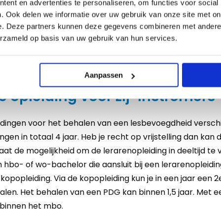
ent en advertenties te personaliseren, om functies voor social
omstige) docenten om zich te focussen op het vinden va
. Ook delen we informatie over uw gebruik van onze site met on
 starten van de opleiding. De opleider vereist een relev
e. Deze partners kunnen deze gegevens combineren met andere i
t een baanomvang van minimaal 0,4 fte, waarbinnen min
erzameld op basis van uw gebruik van hun services.
d gedurende het gehele traject. Bovendien is er een gr
op de subsidie voor zijinstromers.
Aanpassen
 opleiding voor zij-instromers
idingen voor het behalen van een lesbevoegdheid verschil
ingen in totaal 4 jaar. Heb je recht op vrijstelling dan kan d
at de mogelijkheid om de lerarenopleiding in deeltijd te
hbo- of wo-bachelor die aansluit bij een lerarenopleidin
 kopopleiding. Via de kopopleiding kun je in een jaar een 
len. Het behalen van een PDG kan binnen 1,5 jaar. Met e
binnen het mbo.