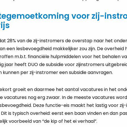
 tegemoetkoming voor zij-instr
ijs
 dat 28% van de zij-instromers de overstap naar het onder
an een lesbevoegdheid makkelijker zou zijn. De overheid 
offen m.b.t. financiële hulpmiddelen voor het behalen v
g jaar heeft DUO de subsidie voor zijinstromers uitgebreid
n kunnen per zij-instromer een subsidie aanvragen.
ekort groeit en daarmee het aantal vacatures in het onde
 de vacatures nog erg zwaar. In de meeste vacatures word
bevoegdheid. Deze functie-eis maakt het lastig voor zij
. Dit is typisch overheid: eerst een baan vinden en dan pa
ijk voorbeeld van “de kip of het ei verhaal”.