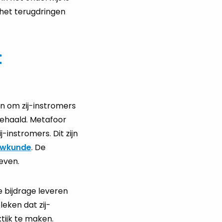
 het terugdringen
t
n om zij-instromers
ehaald. Metafoor
-instromers. Dit zijn
uwkunde
. De
even.
e bijdrage leveren
eken dat zij-
tijk te maken.