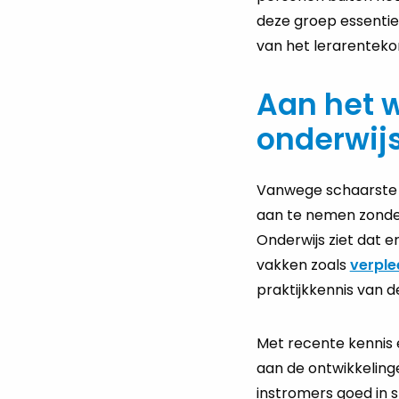
deze groep essentiee
van het lerarentekor
Aan het w
onderwij
Vanwege schaarste i
aan te nemen zonder
Onderwijs ziet dat e
vakken zoals
verpl
praktijkkennis van d
Met recente kennis e
aan de ontwikkelinge
instromers goed in s