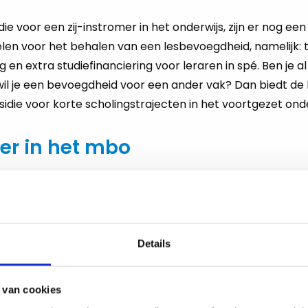
ie voor een zij-instromer in het onderwijs, zijn er nog een
elen voor het behalen van een lesbevoegdheid, namelijk
 en extra studiefinanciering voor leraren in spé. Ben je al
il je een bevoegdheid voor een ander vak? Dan biedt de
idie voor korte scholingstrajecten in het voortgezet onde
mer in het mbo
 die graag in het mbo willen werken is een PDG (Pedagogi
goede oplossing om snel bevoegd voor de klas te staan. H
sch traject voor toekomstige docenten die beschikken 
/wo-niveau, maar die onbevoegd werkzaam zijn in het mb
Details
udie HRM afgerond en wil je aan de slag als docent HRM d
 van cookies