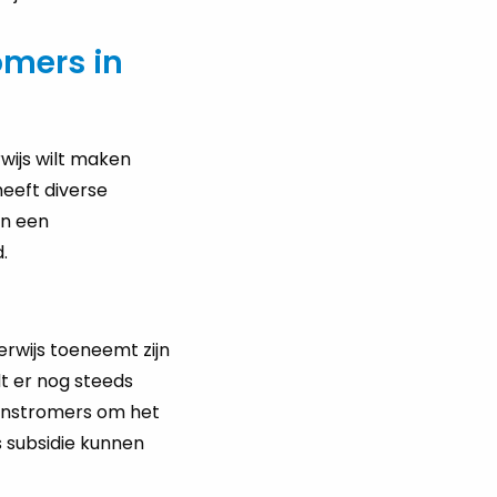
omers in
wijs wilt maken
heeft diverse
an een
.
rwijs toeneemt zijn
t er nog steeds
-instromers om het
s subsidie kunnen