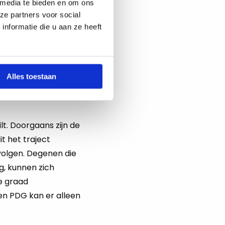
 media te bieden en om ons
n een baan binnen
ze partners voor social
ante
nformatie die u aan ze heeft
imaal 8 lessen per
otere kans om
Alles toestaan
t. Doorgaans zijn de
it het traject
 volgen. Degenen die
g, kunnen zich
2e graad
en PDG kan er alleen