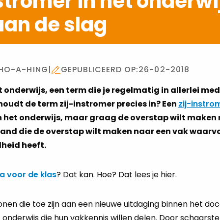
stromer in het onderwij
aan de slag
 HO-A-HING
|
GEPUBLICEERD OP:
26-02-2018
t onderwijs, een term die je regelmatig in allerlei med
udt de term zij-instromer precies in? Een
zij-instro
n het onderwijs, maar graag de overstap wilt maken 
and die de overstap wilt maken naar een vak waarvoo
eid heeft.
a voor de klas
? Dat kan. Hoe? Dat lees je hier.
sonen die toe zijn aan een nieuwe uitdaging binnen het do
onderwijs die hun vakkennis willen delen. Door schaarste i