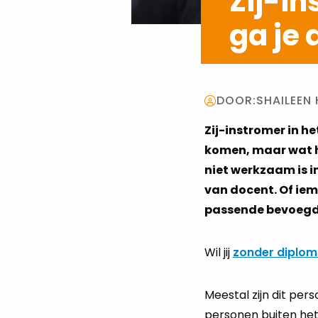
Zij-in
ga je 
DOOR:
SHAILEEN
Zij-instromer in he
komen, maar wat ho
niet werkzaam is i
van docent. Of iem
passende bevoegdh
Wil jij
zonder diplom
Meestal zijn dit per
personen buiten het 