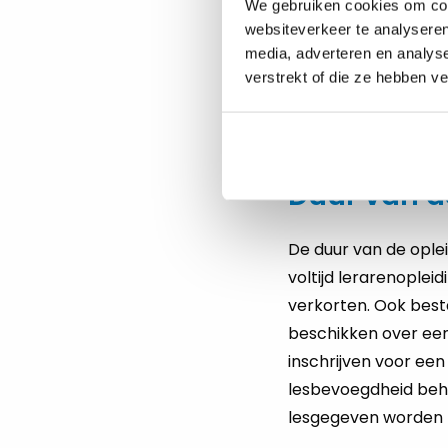
We gebruiken cookies om cont
Wij adviseren (toek
websiteverkeer te analyseren
het mbo alvorens het
media, adverteren en analys
werk-/stageplek me
verstrekt of die ze hebben v
week worden verzorg
aanspraak te maken 
Duur van de
De duur van de ople
voltijd lerarenopleid
verkorten. Ook besta
beschikken over een 
inschrijven voor een
lesbevoegdheid beha
lesgegeven worden 