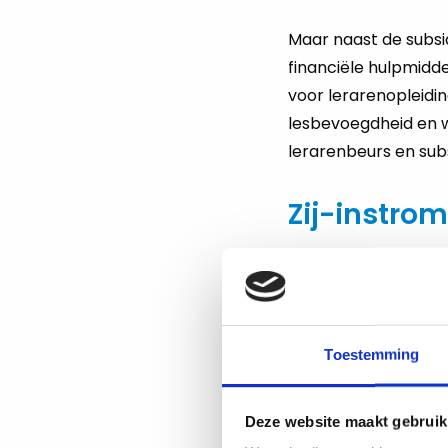
Maar naast de subsid
financiële hulpmidd
voor lerarenopleiding
lesbevoegdheid en w
lerarenbeurs en subs
Zij-instro
Voor zij-instromers
Getuigschrift) een 
pedagogisch-didacti
vakopleiding op hbo
Toestemming
bijvoorbeeld een st
passende oplossing.
Deze website maakt gebruik