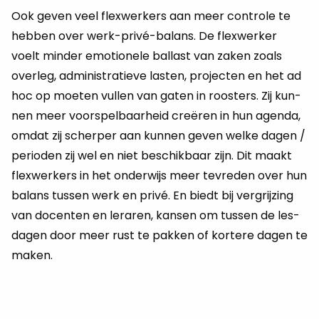
Ook geven veel flex­wer­kers aan meer con­tro­le te
heb­ben over werk-privé-ba­lans. De flex­wer­ker
voelt min­der emo­ti­o­ne­le bal­last van zaken zoals
over­leg, ad­mi­ni­stra­tie­ve las­ten, pro­jec­ten en het ad
hoc op moe­ten vul­len van gaten in roos­ters. Zij kun­
nen meer voor­spel­baar­heid creëren in hun agen­da,
omdat zij scher­per aan kun­nen geven welke dagen /
pe­ri­o­den zij wel en niet be­schik­baar zijn. Dit maakt
flex­wer­kers in het on­der­wijs meer te­vre­den over hun
ba­lans tus­sen werk en privé. En biedt bij ver­grij­zing
van do­cen­ten en le­ra­ren, kan­sen om tus­sen de les­
da­gen door meer rust te pak­ken of kor­te­re dagen te
maken.