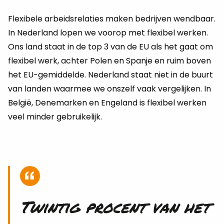
Flexi­be­le ar­beids­re­la­ties maken be­drij­ven wend­baar.
In Ne­der­land lopen we voor­op met flexi­bel wer­ken.
Ons land staat in de top 3 van de EU als het gaat om
flexi­bel werk, ach­ter Polen en Span­je en ruim boven
het EU-ge­mid­del­de. Ne­der­land staat niet in de buurt
van lan­den waar­mee we ons­zelf vaak ver­ge­lij­ken. In
België, De­n­e­mar­ken en En­ge­land is flexi­bel wer­ken
veel min­der ge­brui­ke­lijk.
Twin­tig pro­cent van het