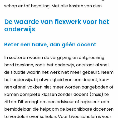
schap en/of be­val­ling. Met alle kos­ten van dien.
De waarde van flexwerk voor het
onderwijs
Beter een halve, dan géén docent
In sec­to­ren waar­in de ver­grij­zing en ont­groe­ning
hard toe­slaan, zoals het on­der­wijs, ont­staat al snel
de si­tu­a­tie waar­in het werk niet meer ge­beurt. Neem
het on­der­wijs, bij af­we­zig­heid van een do­cent, kun­
nen al snel vak­ken niet meer wor­den aan­ge­bo­den of
komen com­ple­te klas­sen zon­der do­cent (thuis) te
zit­ten. Dit vraagt om een ad­vi­seur of re­gis­seur: een
be­mid­de­laar, die helpt om de be­schik­ba­re do­cen­ten
te ver­de­len over scho­len. Voor twee scho­len is voor