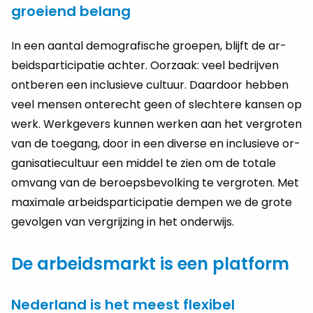
groeiend belang
In een aan­tal de­mo­gra­fi­sche groe­pen, blijft de ar­
beids­par­ti­ci­pa­tie ach­ter. Oor­zaak: veel be­drij­ven
ont­be­ren een in­clu­sie­ve cul­tuur. Daar­door heb­ben
veel men­sen on­te­recht geen of slech­te­re kan­sen op
werk. Werk­ge­vers kun­nen wer­ken aan het ver­gro­ten
van de toe­gang, door in een di­ver­se en in­clu­sie­ve or­
ga­ni­sa­tie­cul­tuur een mid­del te zien om de to­ta­le
om­vang van de be­roeps­be­vol­king te ver­gro­ten. Met
maxi­ma­le ar­beids­par­ti­ci­pa­tie dem­pen we de grote
ge­vol­gen van ver­grij­zing in het on­der­wijs.
De arbeidsmarkt is een platform
Nederland is het meest flexibel