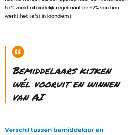
57% zoekt uit­ein­de­lijk re­gel­maat en 62% van hen
werkt het liefst in loon­dienst.
Be­mid­de­laars kij­ken
wél voor­uit en win­nen
van AI
Verschil tussen bemiddelaar en