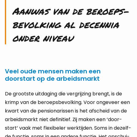
Aan­was van de be­roeps­
be­vol­king al de­cen­nia
onder ni­veau
Veel oude mensen maken een
doorstart op de arbeidsmarkt
De groot­ste uit­da­ging die ver­grij­zing brengt, is de
krimp van de be­roeps­be­vol­king. Voor on­ge­veer een
kwart van de pen­si­o­na­ris­sen is het af­scheid van de
ar­beids­markt niet de­fi­ni­tief. Zij maken een ‘door­
start’ vaak met flexi­be­ler werk­tij­den. Soms in de­zelf­
de func­tie, soms in een an­de­re func­tie. Het op­schui­