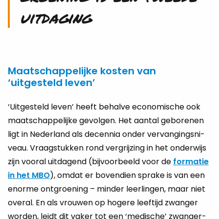
uit­da­ging
Maatschappelijke kosten van
‘uitgesteld leven’
‘Uit­ge­steld leven’ heeft be­hal­ve eco­no­mi­sche ook
maat­schap­pe­lij­ke ge­vol­gen. Het aan­tal ge­bo­re­nen
ligt in Ne­der­land als de­cen­nia onder ver­van­gings­ni­
veau. Vraag­stuk­ken rond ver­grij­zing in het on­der­wijs
zijn voor­al uit­da­gend (bij­voor­beeld voor de
for­ma­tie
in het MBO
), omdat er bo­ven­dien spra­ke is van een
enor­me ont­groe­ning – min­der leer­lin­gen, maar niet
over­al. En als vrou­wen op ho­ge­re leef­tijd zwan­ger
wor­den, leidt dit vaker tot een ‘me­di­sche’ zwan­ger­