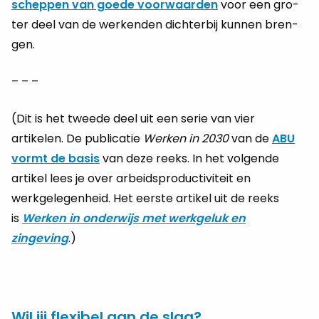
schep­pen van goede voor­waar­den
voor een gro­
ter deel van de wer­ken­den dich­ter­bij kun­nen bren­
gen.
– – –
(Dit is het tweede deel uit een serie van vier
artikelen. De publicatie
Werken in 2030
van de
ABU
vormt de basis
van deze reeks. In het volgende
artikel lees je over arbeidsproductiviteit en
werkgelegenheid. Het eerste artikel uit de reeks
is
Werken in onderwijs met werkgeluk en
zingeving
.)
Wil jij flexibel aan de slag?