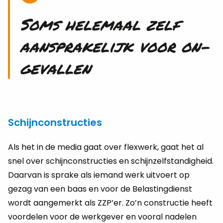
Soms he­le­maal zelf
aan­spra­ke­lijk voor on­
ge­val­len
Schijnconstructies
Als het in de media gaat over flex­werk, gaat het al
snel over schijn­con­struc­ties en schijn­zelf­stan­dig­heid.
Daar­van is spra­ke als ie­mand werk uit­voert op
gezag van een baas en voor de Be­las­ting­dienst
wordt aan­ge­merkt als ZZP’er. Zo’n con­struc­tie heeft
voor­de­len voor de werk­ge­ver en voor­al na­de­len