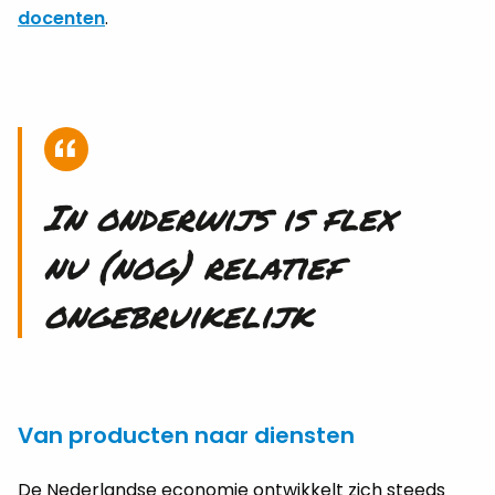
do­cen­ten
.
In on­der­wijs is flex
nu (nog) re­la­tief
on­ge­brui­ke­lijk
Van producten naar diensten
De Ne­der­land­se eco­no­mie ont­wik­kelt zich steeds