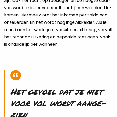
zijn. Ook het recht op toe­sla­gen en de hoog­te daar­
van wordt min­der voor­spel­baar bij een wis­se­lend in­
ko­men. Hier­mee wordt het in­ko­men per saldo nog
on­ze­ker­der. En het wordt nog in­ge­wik­kel­der. Als ie­
mand aan het werk gaat van­uit een uit­ke­ring, ver­valt
het recht op uit­ke­ring en be­paal­de toe­sla­gen. Vaak
is on­dui­de­lijk per wan­neer.
Het ge­voel dat je niet
voor vol wordt aan­ge­
zien