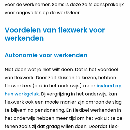
voor de werk­ne­mer. Soms is deze zelfs aan­spra­ke­lijk
voor on­ge­val­len op de werk­vloer.
Voordelen van flexwerk voor
werkenden
Autonomie voor werkenden
Niet doen wat je niet wilt doen. Dat is het voor­deel
van flex­werk. Door zelf klus­sen te kie­zen, heb­ben
flex­wer­kers (ook in het on­der­wijs) meer
in­vloed op
hun werk­ge­luk
. Bij ver­grij­zing in het on­der­wijs, kan
flex­werk ook een mooie ma­nier zijn om ‘aan de slag
te blij­ven’ na pen­si­o­ne­ring. En flexi­bel wer­ken­den in
het on­der­wijs heb­ben meer tijd om het vak uit te oe­
fe­nen zoals zij dat graag wil­len doen. Door­dat flex­