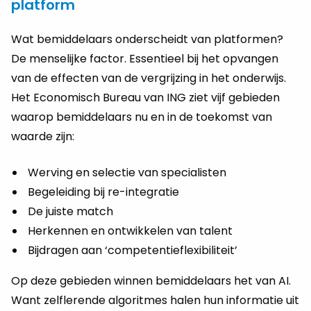
platform
Wat be­mid­de­laars on­der­scheidt van plat­for­men?
De men­se­lij­ke fac­tor. Es­sen­ti­eel bij het op­van­gen
van de ef­fec­ten van de ver­grij­zing in het on­der­wijs.
Het Eco­no­misch Bu­reau van ING ziet vijf ge­bie­den
waar­op be­mid­de­laars nu en in de toe­komst van
waar­de zijn:
Wer­ving en se­lec­tie van spe­ci­a­lis­ten
Be­ge­lei­ding bij re-in­te­gra­tie
De juis­te match
Her­ken­nen en ont­wik­ke­len van ta­lent
Bij­dra­gen aan ‘com­pe­ten­tie­flexi­bi­li­teit’
Op deze ge­bie­den win­nen be­mid­de­laars het van AI.
Want zelfle­ren­de al­go­rit­mes halen hun in­for­ma­tie uit