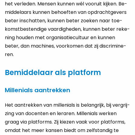
het ver­le­den. Men­sen kun­nen wél voor­uit kij­ken. Be­
mid­del­aars kun­nen be­hoef­ten van op­dracht­ge­vers
beter in­schat­ten, kun­nen beter zoe­ken naar toe­
komst­be­sten­di­ge vaar­dig­he­den, kun­nen beter re­ke­
ning hou­den met or­ga­ni­sa­tie­cul­tuur en kun­nen
beter, dan ma­chi­nes, voor­ko­men dat zij dis­cri­mi­ne­
ren.
Bemiddelaar als platform
Millenials aantrekken
Het aan­trek­ken van mil­le­ni­als is be­lang­rijk, bij ver­grij­
zing van do­cen­ten en le­ra­ren. Mil­le­ni­als wer­ken
graag via plat­forms. Zij kie­zen vaak voor plat­forms,
omdat het meer kan­sen biedt om zelf­stan­dig te