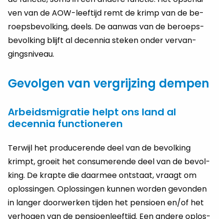
ven van de AOW-leef­tijd remt de krimp van de be­
roeps­be­vol­king, deels. De aan­was van de be­roeps­
be­vol­king blijft al de­cen­nia ste­ken onder ver­van­
gings­ni­veau.
Gevolgen van vergrijzing dempen
Arbeidsmigratie helpt ons land al
decennia functioneren
Ter­wijl het pro­du­ce­ren­de deel van de be­vol­king
krimpt, groeit het con­su­me­ren­de deel van de be­vol­
king. De krap­te die daar­mee ont­staat, vraagt om
op­los­sin­gen. Op­los­sin­gen kun­nen wor­den ge­von­den
in lan­ger door­wer­ken tij­den het pen­si­oen en/of het
ver­ho­gen van de pen­si­oen­leef­tijd. Een an­de­re op­los­