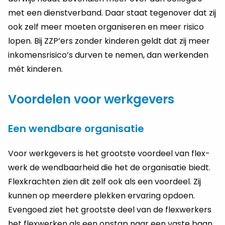
met een dienst­ver­band. Daar staat te­gen­over dat zij
ook zelf meer moe­ten or­ga­ni­se­ren en meer ri­si­co
lopen. Bij ZZP’ers zon­der kin­de­ren geldt dat zij meer
in­ko­mens­ri­si­co’s dur­ven te nemen, dan wer­ken­den
mét kin­de­ren.
Voordelen voor werkgevers
Een wendbare organisatie
Voor werk­ge­vers is het groot­ste voor­deel van flex­
werk de wend­baar­heid die het de or­ga­ni­sa­tie biedt.
Flex­krach­ten zien dit zelf ook als een voor­deel. Zij
kun­nen op meer­de­re plek­ken er­va­ring op­doen.
Even­goed ziet het groot­ste deel van de flex­wer­kers
het flex­wer­ken als een op­stap naar een vaste baan.