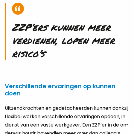
ZZP’ers kun­nen meer
ver­die­nen, lopen meer
ri­si­co’s
Verschillende ervaringen op kunnen
doen
Uit­zend­krach­ten en ge­de­ta­cheer­den kun­nen dank­zij
flexi­bel wer­ken ver­schil­len­de er­va­rin­gen op­doen, in
dienst van een vaste werk­ge­ver. Een ZZP’er in de on­
der­wijs houdt bo­ven­dien meer over dan col­le­ga’s