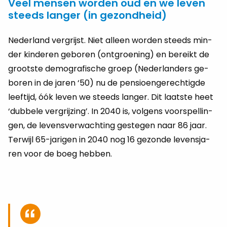
Veel mensen worden oud en we leven
steeds langer (in gezondheid)
Ne­der­land ver­grijst. Niet al­leen wor­den steeds min­
der kin­de­ren ge­bo­ren (ont­groe­ning) en be­reikt de
groot­ste de­mo­gra­fi­sche groep (Ne­der­lan­ders ge­
bo­ren in de jaren ‘50) nu de pen­si­oen­ge­rech­tig­de
leef­tijd, óók leven we steeds lan­ger. Dit laat­ste heet
‘dub­be­le ver­grij­zing’. In 2040 is, vol­gens voor­spel­lin­
gen, de le­vens­ver­wach­ting ge­ste­gen naar 86 jaar.
Ter­wijl 65-ja­ri­gen in 2040 nog 16 ge­zon­de le­vens­ja­
ren voor de boeg heb­ben.