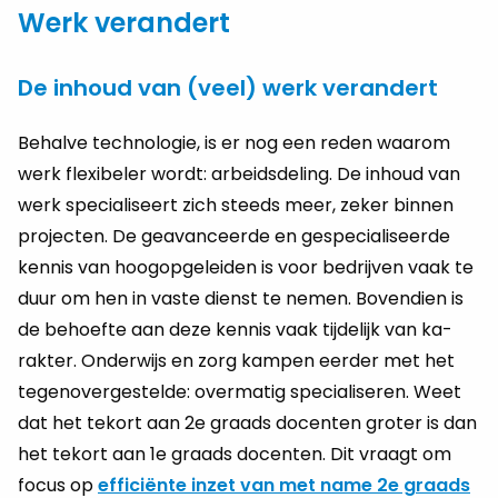
Werk verandert
De inhoud van (veel) werk verandert
Be­hal­ve tech­no­lo­gie, is er nog een reden waar­om
werk flexi­be­ler wordt: ar­beids­de­ling. De in­houd van
werk spe­ci­a­li­seert zich steeds meer, zeker bin­nen
pro­jec­ten. De ge­a­van­ceer­de en ge­spe­ci­a­li­seer­de
ken­nis van hoog­op­ge­lei­den is voor be­drij­ven vaak te
duur om hen in vaste dienst te nemen. Bo­ven­dien is
de be­hoef­te aan deze ken­nis vaak tij­de­lijk van ka­
rak­ter. On­der­wijs en zorg kam­pen eer­der met het
te­gen­over­ge­stel­de: over­ma­tig spe­ci­a­li­se­ren. Weet
dat het te­kort aan 2e graads do­cen­ten gro­ter is dan
het te­kort aan 1e graads do­cen­ten. Dit vraagt om
focus op
ef­fi­ciën­te inzet van met name 2e graads