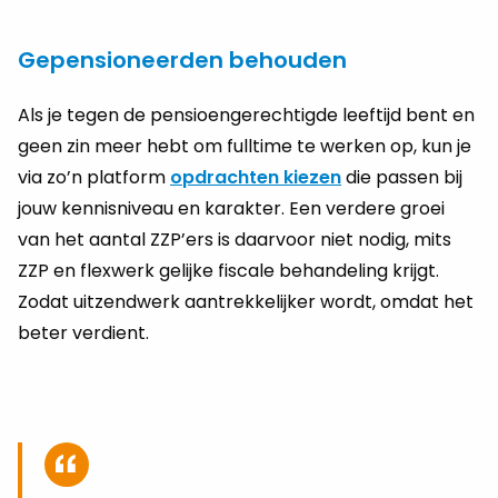
Gepensioneerden behouden
Als je tegen de pen­si­oen­ge­rech­tig­de leef­tijd bent en
geen zin meer hebt om full­ti­me te wer­ken op, kun je
via zo’n plat­form
op­drach­ten kie­zen
die pas­sen bij
jouw ken­nis­ni­veau en ka­rak­ter. Een ver­de­re groei
van het aan­tal ZZP’ers is daar­voor niet nodig, mits
ZZP en flex­werk ge­lij­ke fis­ca­le be­han­de­ling krijgt.
Zodat uit­zend­werk aan­trek­ke­lij­ker wordt, omdat het
beter ver­dient.