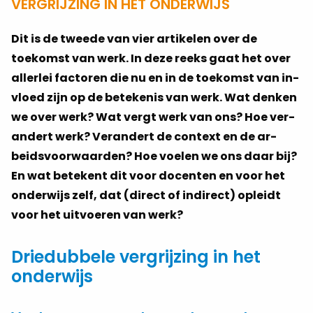
VERGRIJZING IN HET ONDERWIJS
Dit is de tweede van vier ar­ti­ke­len over de
toekomst van werk. In deze reeks gaat het over
al­ler­lei fac­to­ren die nu en in de toe­komst van in­
vloed zijn op de be­te­ke­nis van werk. Wat den­ken
we over werk? Wat vergt werk van ons? Hoe ver­
an­dert werk? Verandert de context en de ar­
beids­voor­waar­den? Hoe voe­len we ons daar bij?
En wat be­te­kent dit voor do­cen­ten en voor het
on­der­wijs zelf, dat (di­rect of in­di­rect) op­leidt
voor het uit­voe­ren van werk?
Driedubbele vergrijzing in het
onderwijs