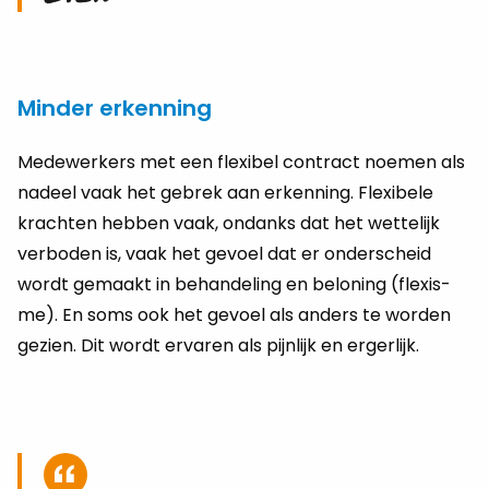
Minder erkenning
Me­de­wer­kers met een flexi­bel con­tract noe­men als
na­deel vaak het ge­brek aan er­ken­ning. Flexi­be­le
krach­ten heb­ben vaak, on­danks dat het wet­te­lijk
ver­bo­den is, vaak het ge­voel dat er on­der­scheid
wordt ge­maakt in be­han­de­ling en be­lo­ning (flexis­
me). En soms ook het ge­voel als an­ders te wor­den
ge­zien. Dit wordt er­va­ren als pijn­lijk en er­ger­lijk.