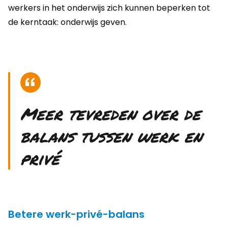
wer­kers in het on­der­wijs zich kun­nen be­per­ken tot
de kern­taak: on­der­wijs geven.
Meer te­vre­den over de
ba­lans tus­sen werk en
privé
Betere werk-privé-balans