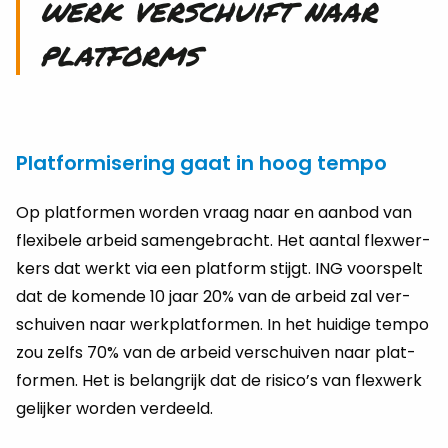
werk ver­schuift naar
plat­forms
Platformisering gaat in hoog tempo
Op plat­for­men wor­den vraag naar en aan­bod van
flexi­be­le ar­beid sa­men­ge­bracht. Het aan­tal flex­wer­
kers dat werkt via een plat­form stijgt. ING voor­spelt
dat de ko­men­de 10 jaar 20% van de ar­beid zal ver­
schui­ven naar werk­plat­for­men. In het hui­di­ge tempo
zou zelfs 70% van de ar­beid ver­schui­ven naar plat­
for­men. Het is be­lang­rijk dat de ri­si­co’s van flex­werk
ge­lij­ker wor­den ver­deeld.