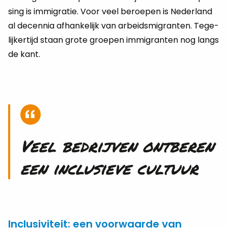
sing is im­mi­gra­tie. Voor veel be­roe­pen is Ne­der­land
al de­cen­nia af­han­ke­lijk van ar­beids­mi­gran­ten. Te­ge­
lij­ker­tijd staan grote groe­pen im­mi­gran­ten nog langs
de kant.
Veel be­drij­ven ont­be­ren
een in­clu­sie­ve cul­tuur
Inclusiviteit: een voorwaarde van