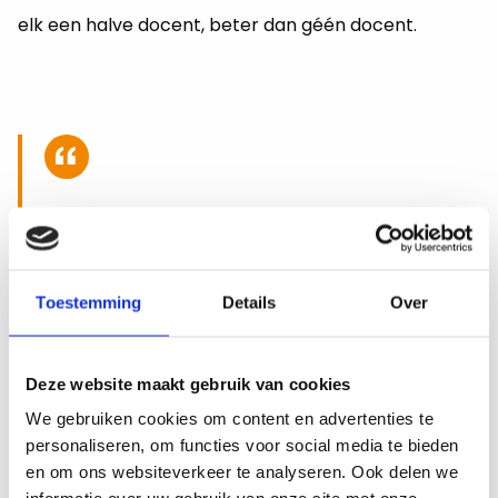
elk een halve do­cent, beter dan géén do­cent.
Met flex mogen scho­len
zich fo­cus­sen op on­der­
Toestemming
Details
Over
wijs
Deze website maakt gebruik van cookies
We gebruiken cookies om content en advertenties te
Bemiddelaar ontlast scholen
personaliseren, om functies voor social media te bieden
en om ons websiteverkeer te analyseren. Ook delen we