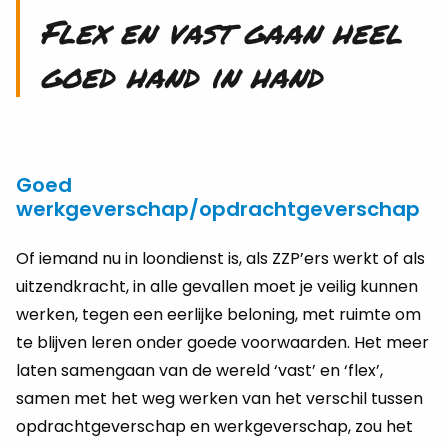
Flex en vast gaan heel
goed hand in hand
Goed
werkgeverschap/opdrachtgeverschap
Of ie­mand nu in loon­dienst is, als ZZP’ers werkt of als
uit­zend­kracht, in alle ge­val­len moet je vei­lig kun­nen
wer­ken, tegen een eer­lij­ke be­lo­ning, met ruim­te om
te blij­ven leren onder goede voor­waar­den. Het meer
laten sa­men­gaan van de we­reld ‘vast’ en ‘flex’,
samen met het weg wer­ken van het ver­schil tus­sen
op­dracht­ge­ver­schap en werk­ge­ver­schap, zou het