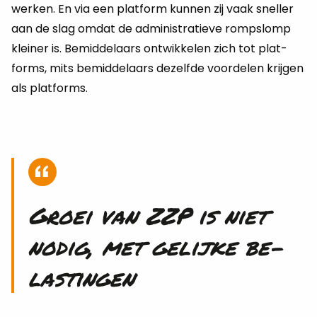
wer­ken. En via een plat­form kun­nen zij vaak snel­ler
aan de slag omdat de ad­mi­ni­stra­tie­ve romp­slomp
klei­ner is. Be­mid­de­laars ont­wik­ke­len zich tot plat­
forms, mits be­mid­de­laars de­zelf­de voor­de­len krij­gen
als plat­forms.
Groei van ZZP is niet
nodig, met ge­lij­ke be­
las­tin­gen