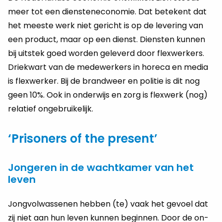
meer tot een dien­sten­eco­no­mie. Dat be­te­kent dat
het mees­te werk niet ge­richt is op de le­ve­ring van
een pro­duct, maar op een dienst. Dien­sten kun­nen
bij uit­stek goed wor­den ge­le­verd door flex­wer­kers.
Drie­kwart van de me­de­wer­kers in ho­re­ca en media
is flex­wer­ker. Bij de brand­weer en po­li­tie is dit nog
geen 10%. Ook in on­der­wijs en zorg is flex­werk (nog)
re­la­tief on­ge­brui­ke­lijk.
‘Prisoners of the present’
Jongeren in de wachtkamer van het
leven
Jong­vol­was­se­nen heb­ben (te) vaak het ge­voel dat
zij niet aan hun leven kun­nen be­gin­nen. Door de on­