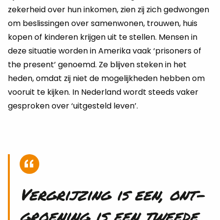
ze­ker­heid over hun in­ko­men, zien zij zich ge­dwon­gen
om be­slis­sin­gen over sa­men­wo­nen, trou­wen, huis
kopen of kin­de­ren krij­gen uit te stel­len. Men­sen in
deze si­tu­a­tie wor­den in Ame­ri­ka vaak ‘priso­ners of
the pre­sent’ ge­noemd. Ze blij­ven ste­ken in het
heden, omdat zij niet de mo­ge­lijk­he­den heb­ben om
voor­uit te kij­ken. In Ne­der­land wordt steeds vaker
ge­spro­ken over ‘uit­ge­steld leven’.
Ver­grij­zing is een, ont­
groe­ning is een twee­de