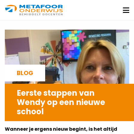
Metafoor
Onderwijs
Me
BLOG
Eerste stappen van
Wendy op een nieuwe
school
DESHAWNTEY DE SANDERS
18-09-2023
Wanneer je ergens nieuw begint, is het altijd