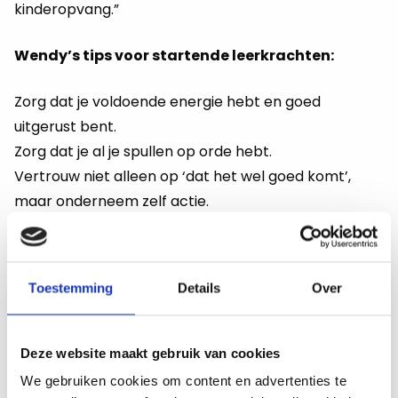
kinderopvang.”
Wendy’s tips voor startende leerkrachten:
Zorg dat je voldoende energie hebt en goed
uitgerust bent.
Zorg dat je al je spullen op orde hebt.
Vertrouw niet alleen op ‘dat het wel goed komt’,
maar onderneem zelf actie.
Wees er 100% zeker van dat alles goed geregeld is
voor je eerste dag, en zorg dat je weet bij wie je
terecht kunt met vragen. Je hebt niet altijd alles zelf
Toestemming
Details
Over
in de hand, maar als je weet bij wie je terecht kunt,
zoals ik, komt het wel goed!
Geniet van dit mooie vak! Dat doe ik zelf ook nog
Deze website maakt gebruik van cookies
elke dag…
We gebruiken cookies om content en advertenties te