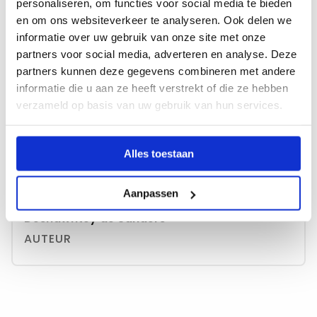
personaliseren, om functies voor social media te bieden
Meer lezen over starten als docent?
en om ons websiteverkeer te analyseren. Ook delen we
informatie over uw gebruik van onze site met onze
partners voor social media, adverteren en analyse. Deze
Benieuwd naar de start van anderen? Lees hier hun
partners kunnen deze gegevens combineren met andere
verhalen:
informatie die u aan ze heeft verstrekt of die ze hebben
verzameld op basis van uw gebruik van hun services.
albert
rien
Alles toestaan
raj
Aanpassen
Deshawntey de Sanders
AUTEUR