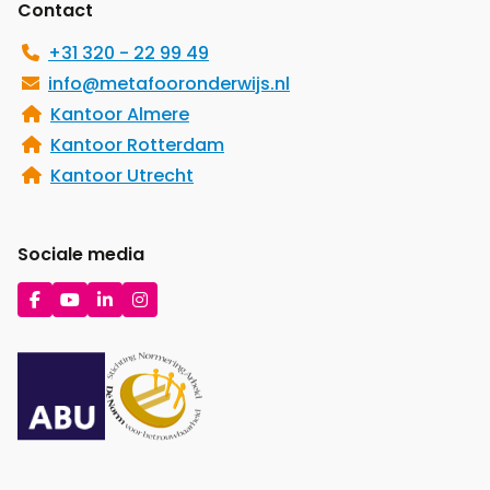
Contact
+31 320 - 22 99 49
info@metafooronderwijs.nl
Kantoor Almere
Kantoor Rotterdam
Kantoor Utrecht
Sociale media
Ga
Ga
Ga
Ga
naar
naar
naar
naar
Facebook
YouTube
LinkedIn
Instagram