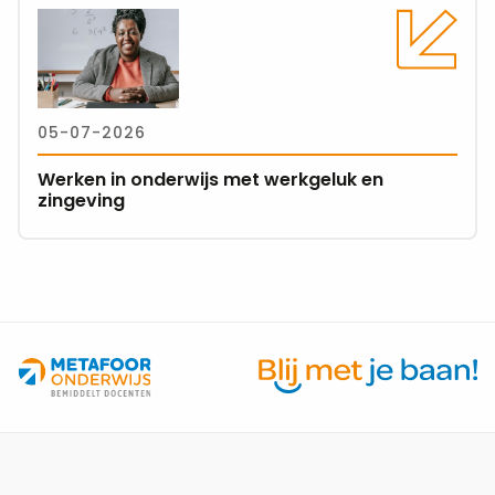
Lees
meer
over
Werken
in
05-07-2026
onderwijs
met
Werken in onderwijs met werkgeluk en
werkgeluk
zingeving
en
zingeving
Site
footer