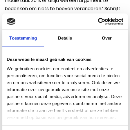
mooie taal. Zo is er altijd wel een argument te
bedenken om niets te hoeven veranderen.’ Schrijft
Visser.
Voor Wiskunde bestaat geen
Toestemming
Details
Over
lerarentekort, wel een
leerlingenoverschot
Deze website maakt gebruik van cookies
Visser vervolgt: ‘Ooit, toen in de jaren zestig van de
We gebruiken cookies om content en advertenties te
negentiende eeuw bepaald werd dat leerlingen op
personaliseren, om functies voor social media te bieden
school Frans en Duits moesten leren, waren het
en om ons websiteverkeer te analyseren. Ook delen we
weliswaar de belangrijkste handelstalen en was
informatie over uw gebruik van onze site met onze
Frans de taal van de hogere sociale klassen, maar
partners voor social media, adverteren en analyse. Deze
tegenwoordig is Frans vooral de taal van de
partners kunnen deze gegevens combineren met andere
camping en Duits die van de skivakantie. Natuurlijk
informatie die u aan ze heeft verstrekt of die ze hebben
verzameld op basis van uw gebruik van hun services.
wordt er nog steeds in het Duits gehandeld, maar
steeds minder en minder, en het is zeker geen