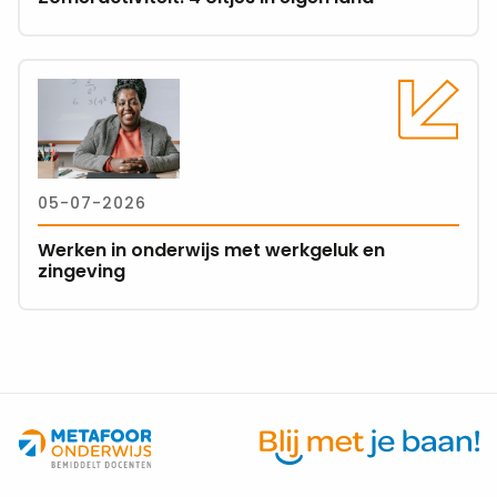
eigen
land
Lees
meer
over
Werken
in
05-07-2026
onderwijs
met
Werken in onderwijs met werkgeluk en
werkgeluk
zingeving
en
zingeving