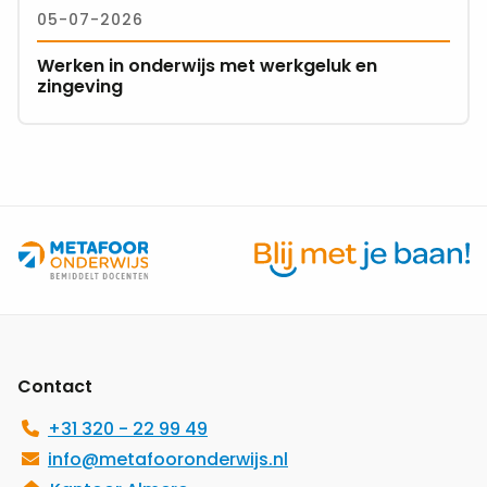
05-07-2026
onderwijs
met
Werken in onderwijs met werkgeluk en
werkgeluk
zingeving
en
zingeving
Site
footer
Contact
+31 320 - 22 99 49
info@metafooronderwijs.nl