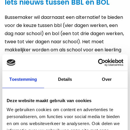
Iets nieuws tussen BBL en BOL
Bussemaker wil daarnaast een alternatief te bieden
voor de keuze tussen bbl (vier dagen werken, een
dag naar school) en bol (een tot drie dagen werken,
twee tot vier dagen naar school). Het moet
makkelijker worden om als school voor een leerling
een mix van praktijk en theorie op maat samen te
stellen. Binnen lopende experimenten met
combinatie van bol en bbl zijn hiertoe al
Toestemming
Details
Over
mogelijkheden, maar de minister wil bezien of er
meer werk gemaakt kan worden van hydride
onderwijsvormen. (Bron:
Nationale Onderwijsgids
)
Deze website maakt gebruik van cookies
We gebruiken cookies om content en advertenties te
Deel
Deel
Deel
Deel
Deel
Deel
personaliseren, om functies voor social media te bieden
Deel dit bericht
Kopieer
op
via
op
op
via
via
url
en om ons websiteverkeer te analyseren. Ook delen we
Facebook
Facebook
X
LinkedIn
e-
WhatsApp