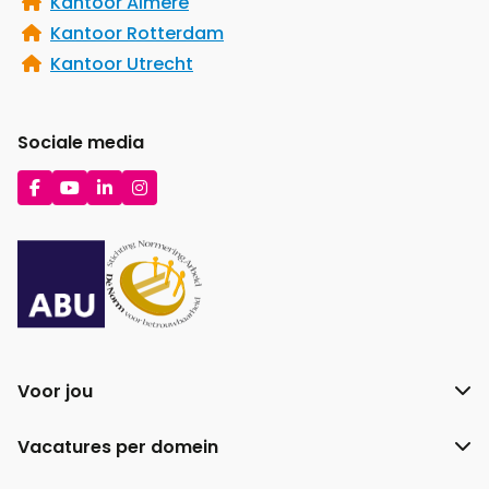
Kantoor Almere
Kantoor Rotterdam
Kantoor Utrecht
Sociale media
Ga
Ga
Ga
Ga
naar
naar
naar
naar
Facebook
YouTube
LinkedIn
Instagram
Voor jou
Vacatures per domein