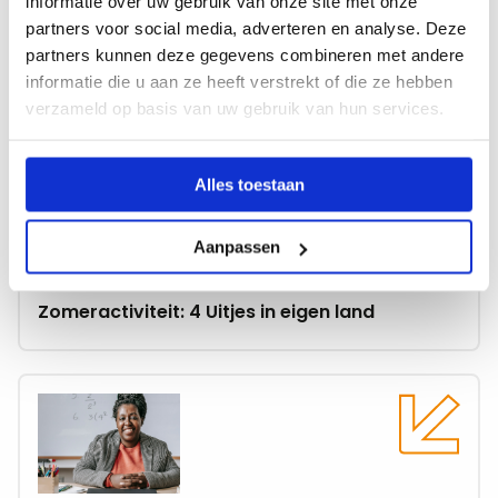
informatie over uw gebruik van onze site met onze
Recente artikelen
Messenger
mail
partners voor social media, adverteren en analyse. Deze
partners kunnen deze gegevens combineren met andere
Toon alle artikelen
informatie die u aan ze heeft verstrekt of die ze hebben
verzameld op basis van uw gebruik van hun services.
Lees
meer
over
Alles toestaan
Zomeractiviteit:
4
Aanpassen
10-07-2026
Uitjes
in
Zomeractiviteit: 4 Uitjes in eigen land
eigen
land
Lees
meer
over
Werken
in