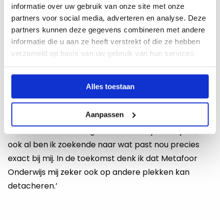
informatie over uw gebruik van onze site met onze
partners voor social media, adverteren en analyse. Deze
partners kunnen deze gegevens combineren met andere
informatie die u aan ze heeft verstrekt of die ze hebben
Mijn toekomst in het onderwijs
verzameld op basis van uw gebruik van hun services.
‘Ik werk nu nog niet zo lang in het onderwijs. Ik heb
Alles toestaan
meer dan tien jaar in het bedrijfsleven gewerkt, dus
het is aan mij om nu eigenlijk te ontdekken wat, en in
Aanpassen
hoeverre het goed bij me past. Maar op dit moment
verwacht ik dat ik lang in het onderwijs zal blijven,
ook al ben ik zoekende naar wat past nou precies
exact bij mij. In de toekomst denk ik dat Metafoor
Onderwijs mij zeker ook op andere plekken kan
detacheren.’