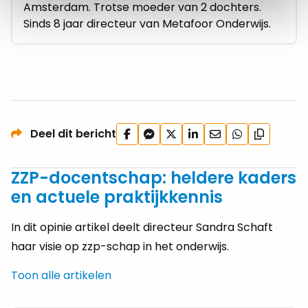
Amsterdam. Trotse moeder van 2 dochters.
Sinds 8 jaar directeur van Metafoor Onderwijs.
Deel
Deel
Deel
Deel
Deel
Deel
Deel dit bericht
Kopieer
op
via
op
op
via
via
url
Facebook
Facebook
X
LinkedIn
e-
WhatsApp
ZZP-docentschap: heldere kaders
Messenger
mail
en actuele praktijkkennis
In dit opinie artikel deelt directeur Sandra Schaft
haar visie op zzp-schap in het onderwijs.
Toon alle artikelen