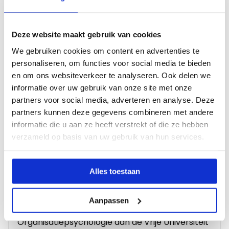
praktijk brengen. Zo maken we samen het onderwijs
beter.
Deze website maakt gebruik van cookies
We ondersteunen de scholen waarmee we
We gebruiken cookies om content en advertenties te
samenwerken actief op dit onderwerp. Ook op zoek
personaliseren, om functies voor social media te bieden
naar een strategisch HR-partner voor het
en om ons websiteverkeer te analyseren. Ook delen we
informatie over uw gebruik van onze site met onze
onderwijs?
Klik hier
om te ontdekken wat we voor
partners voor social media, adverteren en analyse. Deze
jouw school kunnen betekenen.
partners kunnen deze gegevens combineren met andere
informatie die u aan ze heeft verstrekt of die ze hebben
verzameld op basis van uw gebruik van hun services.
Sandra Schaft
Alles toestaan
AUTEUR
HR-specialist met een passie voor vernieuwend
Aanpassen
onderwijs, studeerde Arbeid- en
Organisatiepsychologie aan de Vrije Universiteit