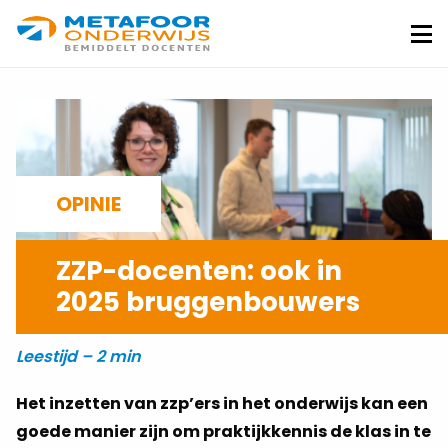
Metafoor
Onderwijs
Me
OPINIE
ZZP-docenten: ook in
2025 bruggenbouwers
SANDRA SCHAFT
10-12-2024
Leestijd – 2 min
Het inzetten van zzp’ers in het onderwijs kan een
goede manier zijn om praktijkkennis de klas in te