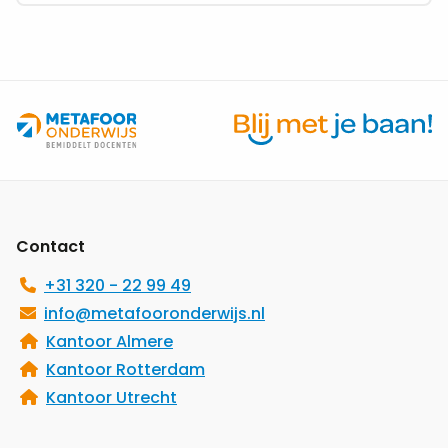
zingeving
Site
footer
Contact
+31 320 - 22 99 49
info@metafooronderwijs.nl
Kantoor Almere
Kantoor Rotterdam
Kantoor Utrecht