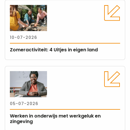
Lees
meer
over
Zomeractiviteit:
4
10-07-2026
Uitjes
in
Zomeractiviteit: 4 Uitjes in eigen land
eigen
land
Lees
meer
over
Werken
in
05-07-2026
onderwijs
met
Werken in onderwijs met werkgeluk en
werkgeluk
zingeving
en