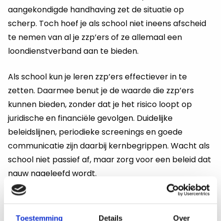
aangekondigde handhaving zet de situatie op
scherp. Toch hoef je als school niet ineens afscheid
te nemen van al je zzp’ers of ze allemaal een
loondienstverband aan te bieden.
Als school kun je leren zzp’ers effectiever in te
zetten. Daarmee benut je de waarde die zzp’ers
kunnen bieden, zonder dat je het risico loopt op
juridische en financiële gevolgen. Duidelijke
beleidslijnen, periodieke screenings en goede
communicatie zijn daarbij kernbegrippen. Wacht als
school niet passief af, maar zorg voor een beleid dat
nauw nageleefd wordt.
Als ze op de juiste wijze ingezet worden zijn zzp’ers
de bruggenbouwers die een school dichter bij de
Toestemming
Details
Over