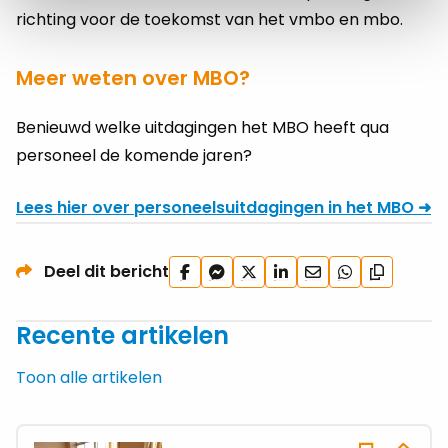
richting voor de toekomst van het vmbo en mbo.
Meer weten over MBO?
Benieuwd welke uitdagingen het MBO heeft qua
personeel de komende jaren?
Lees hier over personeelsuitdagingen in het MBO ➜
Deel
Deel
Deel
Deel
Deel
Deel
Deel dit bericht
Kopieer
op
via
op
op
via
via
url
Facebook
Facebook
X
LinkedIn
e-
WhatsApp
Recente artikelen
Messenger
mail
Toon alle artikelen
Lees