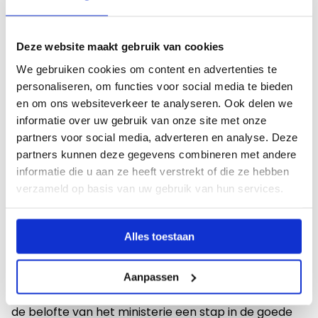
dit een complex proces is, onderstreept hij de
dringende behoefte aan verandering.
Deze website maakt gebruik van cookies
We gebruiken cookies om content en advertenties te
Ministerie belooft beterschap, nog geen
personaliseren, om functies voor social media te bieden
concrete plannen
en om ons websiteverkeer te analyseren. Ook delen we
informatie over uw gebruik van onze site met onze
In reactie op deze oproep van het LAKS en JOBmbo
partners voor social media, adverteren en analyse. Deze
belooft het ministerie van Onderwijs dat er meer
partners kunnen deze gegevens combineren met andere
aandacht zal worden besteed aan het verbeteren
informatie die u aan ze heeft verstrekt of die ze hebben
verzameld op basis van uw gebruik van hun services.
van het imago van het mbo. Het ministerie erkent
dat er al te lang sprake is geweest van
onderwaardering van het vmbo en mbo en belooft
Alles toestaan
zich in te zetten voor een betere waardering en
gelijke kansen voor alle onderwijsniveaus. Hoewel er
Aanpassen
nog geen concrete plannen zijn aangekondigd, blijft
de belofte van het ministerie een stap in de goede