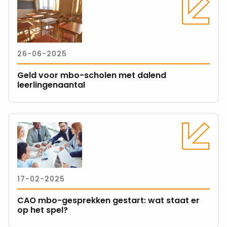
meer
over
Geld
voor
26-06-2025
mbo-
scholen
Geld voor mbo-scholen met dalend
met
leerlingenaantal
dalend
leerlingenaantal
Lees
meer
over
CAO
mbo-
17-02-2025
gesprekken
gestart:
CAO mbo-gesprekken gestart: wat staat er
wat
op het spel?
staat