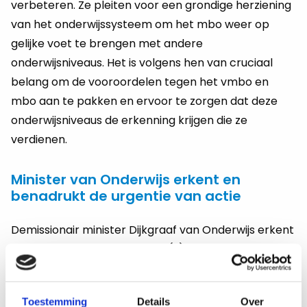
verbeteren. Ze pleiten voor een grondige herziening
van het onderwijssysteem om het mbo weer op
gelijke voet te brengen met andere
onderwijsniveaus. Het is volgens hen van cruciaal
belang om de vooroordelen tegen het vmbo en
mbo aan te pakken en ervoor te zorgen dat deze
onderwijsniveaus de erkenning krijgen die ze
verdienen.
Minister van Onderwijs erkent en
benadrukt de urgentie van actie
Demissionair minister Dijkgraaf van Onderwijs erkent
de onderwaardering van het (v)mbo en benadrukt
de urgentie van actie. Hij wijst op de langdurige
scheefheid in het onderwijssysteem en de noodzaak
Toestemming
Details
Over
om deze recht te trekken. Hoewel hij toegeeft dat