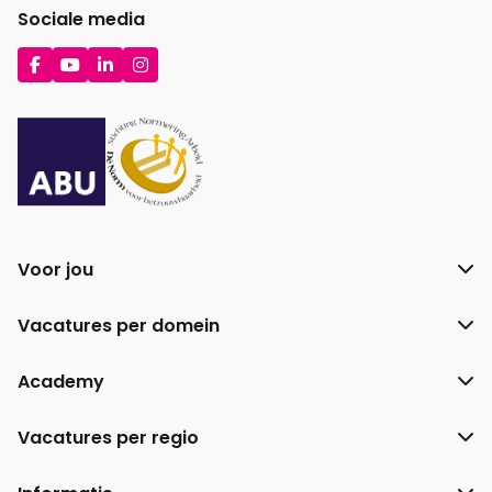
Sociale media
Ga
Ga
Ga
Ga
naar
naar
naar
naar
Facebook
YouTube
LinkedIn
Instagram
Voor jou
Vacatures per domein
Academy
Vacatures per regio