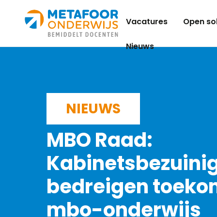
Metafoor
Vacatures
Open sol
Onderwijs
Nieuws
NIEUWS
MBO Raad:
Kabinetsbezuini
bedreigen toeko
mbo-onderwijs