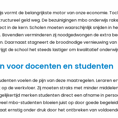
s vormt de belangrijkste motor van onze economie. Toch
ructureel geld weg. De bezuinigingen mbo onderwijs rak
ect in de kern. Scholen moeten waarschijnlijk snijden in h
. Bovendien verminderen zij noodgedwongen de extra beg
. Daarnaast stagneert de broodnodige vernieuwing van p
ijgt de school het steeds lastiger om kwalitatief onderwij
n voor docenten en studenten
denten voelen de pijn van deze maatregelen. Leraren er
op de werkvloer. Zij moeten straks met minder middele
egelijkertijd merken studenten direct een afname in persoo
veel mbo-studenten bloeien juist op door goede begeleid
staat ernstig onder druk door het ontbreken van voldoend