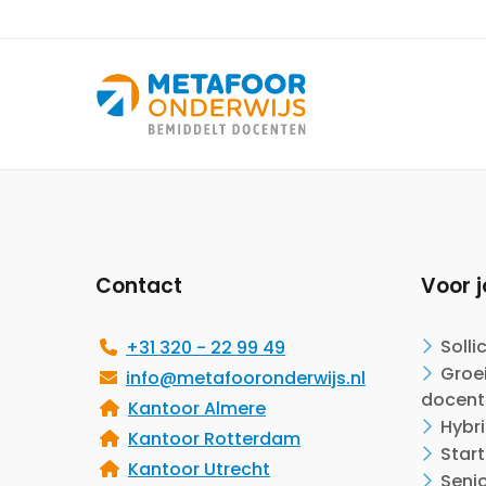
Site
footer
Contact
Voor j
Solli
+31 320 - 22 99 49
Groei
info@metafooronderwijs.nl
docent
Kantoor Almere
Hybr
Kantoor Rotterdam
Start
Kantoor Utrecht
Seni