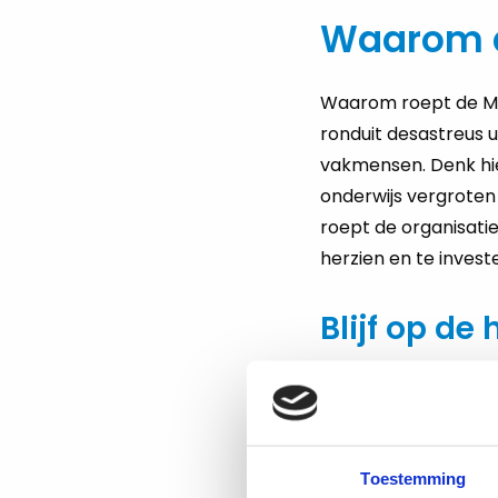
Waarom d
Waarom roept de MBO
ronduit desastreus 
vakmensen. Denk hie
onderwijs vergrote
roept de organisatie
herzien en te inves
Blijf op de
Wil je de laatste up
Raad
.
Toestemming
Zoek je als docent 