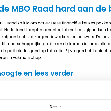
e MBO Raad hard aan de be
 Raad zo luid om actie? Deze financiële keuzes pakken 
uit. Nederland kampt momenteel al met een gigantisch t
rbij aan technici, zorgmedewerkers en bouwers. De bez
n dit maatschappelijke probleem de komende jaren alle
 de politiek dringend op tot actie. Zij vragen het kabinet
teren in vakmanschap.
 hoogte en lees verder
dates over dit onderwerp volgen? Bezoek dan de officiële
Details
een werkplek waar je écht impact maakt? Bekijk dan direc