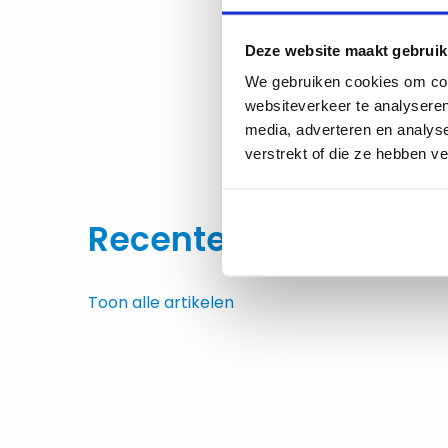
aanbod met
vacatu
Deze website maakt gebruik
Lees ook ons recent
We gebruiken cookies om cont
aan een sterke toek
websiteverkeer te analyseren
media, adverteren en analys
verstrekt of die ze hebben v
Deel dit beric
Recente artikelen
Toon alle artikelen