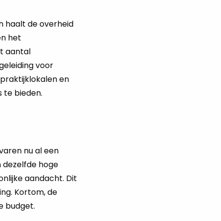
 haalt de overheid
en het
et aantal
eleiding voor
raktijklokalen en
s te bieden.
varen nu al een
n dezelfde hoge
nlijke aandacht. Dit
ing. Kortom, de
e budget.