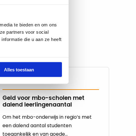
 Samen bouwen we
 media te bieden en om ons
ze partners voor social
nformatie die u aan ze heeft
Alles toestaan
26-06-2025
Geld voor mbo-scholen met
dalend leerlingenaantal
Om het mbo-onderwijs in regio’s met
een dalend aantal studenten
toegankelijk en van goede...