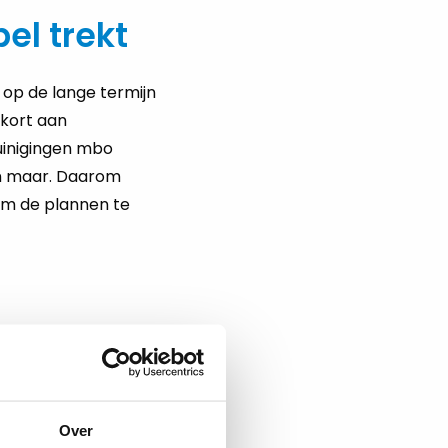
l trekt
op de lange termijn
ekort aan
uinigingen mbo
en maar. Daarom
 om de plannen te
 website van
de MBO
Over
t ons actuele