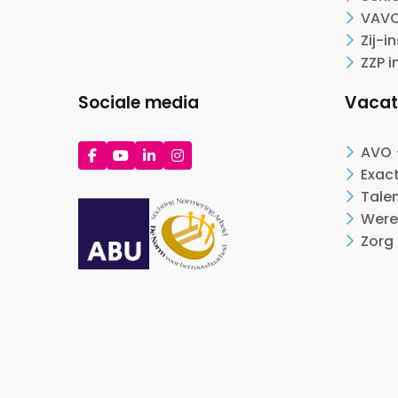
VAVO
Zij-i
ZZP i
Sociale media
Vacat
Ga
Ga
Ga
Ga
AVO 
naar
naar
naar
naar
Exac
Facebook
YouTube
LinkedIn
Instagram
Tale
Were
Zorg 