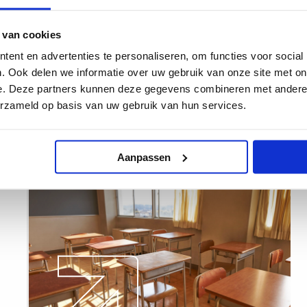
res in het mbo
.
 van cookies
e artikel over
waarom de mbo-studenten doorzetten
.
ent en advertenties te personaliseren, om functies voor social
omst voor het beroepsonderwijs!
. Ook delen we informatie over uw gebruik van onze site met on
e. Deze partners kunnen deze gegevens combineren met andere i
erzameld op basis van uw gebruik van hun services.
Deel
Deel
Deel
Deel
Deel
ht
Kopieer
op
op
op
via
via
url
Facebook
X
LinkedIn
e-
WhatsApp
Aanpassen
Lees
mail
meer
over
Geld
voor
mbo-
scholen
met
dalend