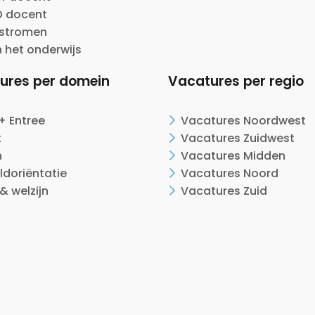
 docent
nstromen
n het onderwijs
ures per domein
Vacatures per regio
+ Entree
Vacatures Noordwest
t
Vacatures Zuidwest
n
Vacatures Midden
ldoriëntatie
Vacatures Noord
& welzijn
Vacatures Zuid