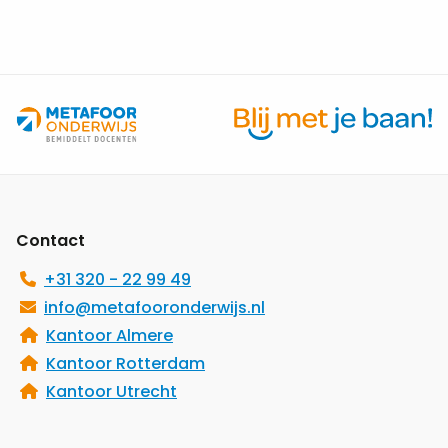
zingeving
Site
footer
Contact
+31 320 - 22 99 49
info@metafooronderwijs.nl
Kantoor Almere
Kantoor Rotterdam
Kantoor Utrecht