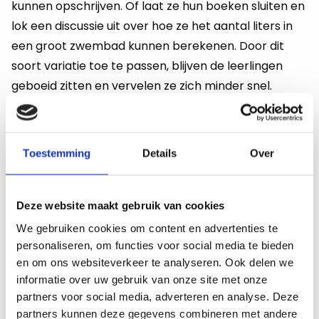
kunnen opschrijven. Of laat ze hun boeken sluiten en
lok een discussie uit over hoe ze het aantal liters in
een groot zwembad kunnen berekenen. Door dit
soort variatie toe te passen, blijven de leerlingen
geboeid zitten en vervelen ze zich minder snel.
Tip 3: Meer dan alleen het boek
Leerlingen snakken naar meer dan alleen vakkennis
Toestemming
Details
Over
uit hun boeken. Als expert in jouw vakgebied kan jij
net dat beetje extra geven. Leraren die populair zijn
vertellen meer dan dat wat in het boek staat. Ze
Deze website maakt gebruik van cookies
koppelen hun ervaring aan de lesstof en maken de
We gebruiken cookies om content en advertenties te
leerlingen duidelijk hoe ze de lessen in de praktijk
personaliseren, om functies voor social media te bieden
kunnen toepassen.
en om ons websiteverkeer te analyseren. Ook delen we
informatie over uw gebruik van onze site met onze
partners voor social media, adverteren en analyse. Deze
Ben jij een NaSk docent? Vertel dan jouw ervaringen
partners kunnen deze gegevens combineren met andere