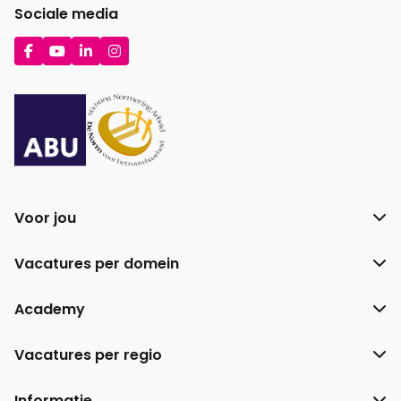
Sociale media
Ga
Ga
Ga
Ga
naar
naar
naar
naar
Facebook
YouTube
LinkedIn
Instagram
Voor jou
Vacatures per domein
Academy
Vacatures per regio
Informatie