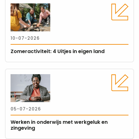
Lees
meer
over
Zomeractiviteit:
4
10-07-2026
Uitjes
in
Zomeractiviteit: 4 Uitjes in eigen land
eigen
land
Lees
meer
over
Werken
in
05-07-2026
onderwijs
met
Werken in onderwijs met werkgeluk en
werkgeluk
zingeving
en