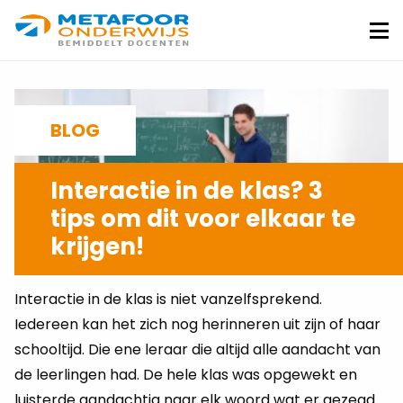
Metafoor
Onderwijs
Me
BLOG
Interactie in de klas? 3
tips om dit voor elkaar te
krijgen!
28-02-2020
Interactie in de klas is niet vanzelfsprekend.
Iedereen kan het zich nog herinneren uit zijn of haar
schooltijd. Die ene leraar die altijd alle aandacht van
de leerlingen had. De hele klas was opgewekt en
luisterde aandachtig naar elk woord wat er gezegd