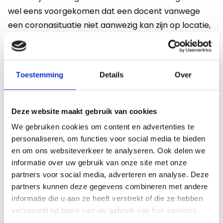
wel eens voorgekomen dat een docent vanwege
een coronasituatie niet aanwezig kan zijn op locatie,
terwijl het lesuur als fysieke les staat ingeroosterd.
Deze docent kan dan vanuit huis zijn of haar lessen
verzorgen. Daarnaast kunnen de medewerkers
Toestemming
Details
Over
aanspraak maken op een regeling waarbij zij een
tegemoetkoming ontvangen om hun werkplek thuis
in te richten.
Deze website maakt gebruik van cookies
We gebruiken cookies om content en advertenties te
Rita geeft aan dat zij zelf zo goed mogelijk contact
personaliseren, om functies voor social media te bieden
probeert te houden met docenten om ze
en om ons websiteverkeer te analyseren. Ook delen we
gemotiveerd te houden. Zij belt docenten
informatie over uw gebruik van onze site met onze
partners voor social media, adverteren en analyse. Deze
bijvoorbeeld ook op voor de gezelligheid om een
partners kunnen deze gegevens combineren met andere
praatje te houden. De school stuurt vaak kaarten,
informatie die u aan ze heeft verstrekt of die ze hebben
maar ook presentjes naar docenten toe. Onlangs
verzameld op basis van uw gebruik van hun services.
hebben medewerkers een doos met zaadjes en