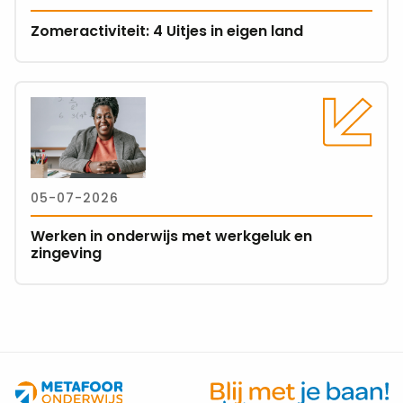
in
Zomeractiviteit: 4 Uitjes in eigen land
eigen
land
Lees
meer
over
Werken
in
05-07-2026
onderwijs
met
Werken in onderwijs met werkgeluk en
werkgeluk
zingeving
en
zingeving