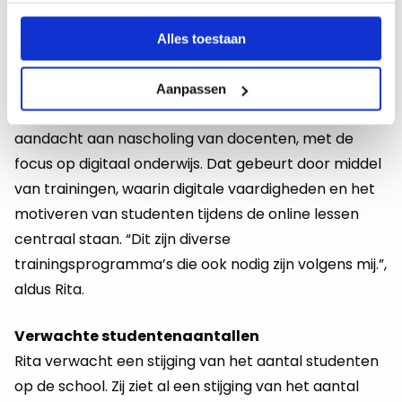
bloembollen ontvangen om te planten.
Alles toestaan
Daarnaast kunnen medewerkers ook direct contact
opnemen met de arbodienst als zij ervaren dat hun
Aanpassen
welzijn achteruit gaat. Verder besteedt ROC Top
aandacht aan nascholing van docenten, met de
focus op digitaal onderwijs. Dat gebeurt door middel
van trainingen, waarin digitale vaardigheden en het
motiveren van studenten tijdens de online lessen
centraal staan. “Dit zijn diverse
trainingsprogramma’s die ook nodig zijn volgens mij.”,
aldus Rita.
Verwachte studentenaantallen
Rita verwacht een stijging van het aantal studenten
op de school. Zij ziet al een stijging van het aantal