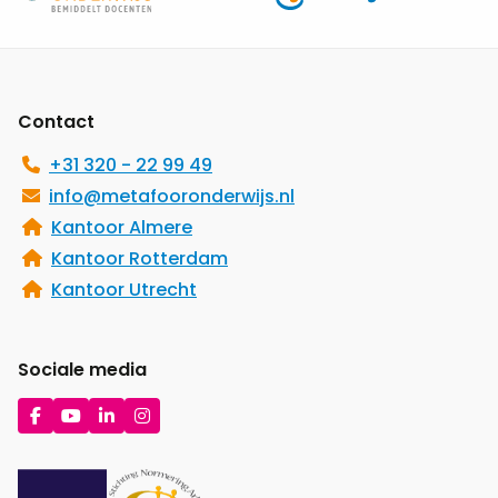
Site
footer
Contact
+31 320 - 22 99 49
info@metafooronderwijs.nl
Kantoor Almere
Kantoor Rotterdam
Kantoor Utrecht
Sociale media
Ga
Ga
Ga
Ga
naar
naar
naar
naar
Facebook
YouTube
LinkedIn
Instagram