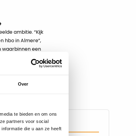
e
lde ambitie. “Kijk
n hbo in Almere”,
en waarbinnen een
aan. De
dt het terrein een
Over
 media te bieden en om ons
ze partners voor social
26-06-2025
nformatie die u aan ze heeft