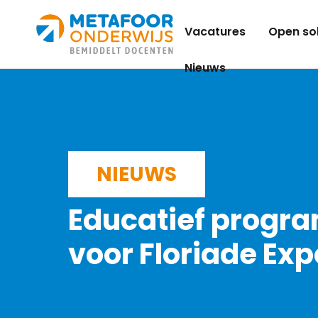
Metafoor
Vacatures
Open sol
Onderwijs
Nieuws
NIEUWS
Educatief prog
voor Floriade Exp