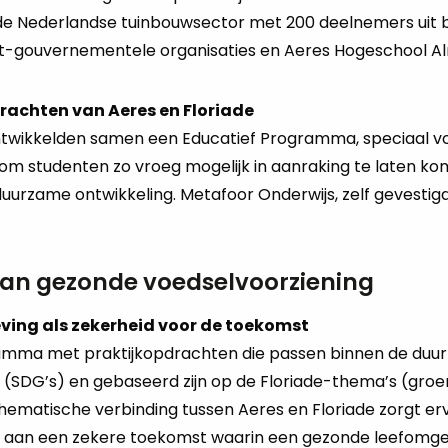
e Nederlandse tuinbouwsector met 200 deelnemers uit 
iet-gouvernementele organisaties en Aeres Hogeschool A
rachten van Aeres en Floriade
ntwikkelden samen een Educatief Programma, speciaal v
 om studenten zo vroeg mogelijk in aanraking te laten k
urzame ontwikkeling. Metafoor Onderwijs, zelf gevestigd i
aan gezonde voedselvoorziening
ing als zekerheid voor de toekomst
ramma met praktijkopdrachten die passen binnen de duu
(SDG’s) en gebaseerd zijn op de Floriade-thema’s (groen
hematische verbinding tussen Aeres en Floriade zorgt erv
en aan een zekere toekomst waarin een gezonde leefomgev