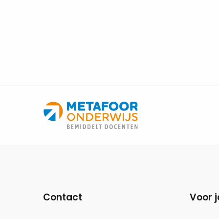
Site
footer
Contact
Voor j