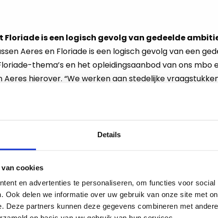
Floriade is een logisch gevolg van gedeelde ambiti
en Aeres en Floriade is een logisch gevolg van een gedee
loriade-thema’s en het opleidingsaanbod van ons mbo e
 Aeres hierover. “We werken aan stedelijke vraagstukk
ziening en een groene leefomgeving steeds centraal st
nstelling duurt tot en met 9 oktober. Na de sluiting wor
dswijk.
Details
Deel
Deel
Deel
Deel
Deel
ht
Kopieer
op
op
op
via
via
url
 van cookies
Facebook
X
LinkedIn
e-
WhatsApp
Lees
mail
ent en advertenties te personaliseren, om functies voor social
meer
. Ook delen we informatie over uw gebruik van onze site met on
over
e. Deze partners kunnen deze gegevens combineren met andere i
Geld
erzameld op basis van uw gebruik van hun services.