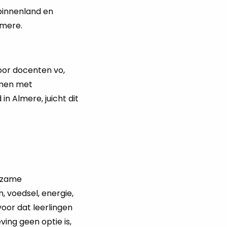
binnenland en
lmere.
oor docenten vo,
omen met
n Almere, juicht dit
rzame
, voedsel, energie,
oor dat leerlingen
ing geen optie is,