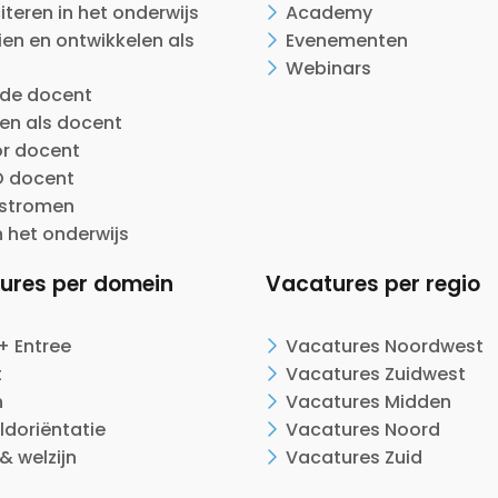
citeren in het onderwijs
Academy
en en ontwikkelen als
Evenementen
Webinars
ide docent
en als docent
or docent
 docent
nstromen
n het onderwijs
ures per domein
Vacatures per regio
+ Entree
Vacatures Noordwest
t
Vacatures Zuidwest
n
Vacatures Midden
ldoriëntatie
Vacatures Noord
& welzijn
Vacatures Zuid