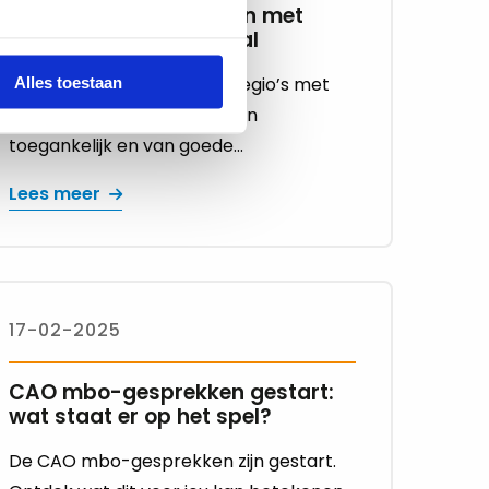
Geld voor mbo-scholen met
dalend leerlingenaantal
Om het mbo-onderwijs in regio’s met
Alles toestaan
een dalend aantal studenten
toegankelijk en van goede...
Lees meer
17-02-2025
CAO mbo-gesprekken gestart:
wat staat er op het spel?
De CAO mbo-gesprekken zijn gestart.