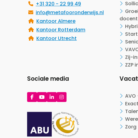
Solli
+31 320 - 22 99 49
Groei
info@metafooronderwijs.nl
docent
Kantoor Almere
Hybr
Kantoor Rotterdam
Start
Kantoor Utrecht
Seni
VAVO
Zij-i
ZZP i
Sociale media
Vacat
Ga
Ga
Ga
Ga
AVO 
naar
naar
naar
naar
Exac
Facebook
YouTube
LinkedIn
Instagram
Tale
Were
Zorg 