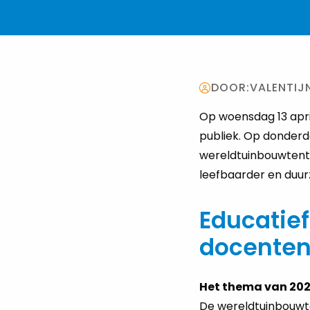
DOOR:
VALENTIJ
Op woensdag 13 apri
publiek. Op donderda
wereldtuinbouwtentoo
leefbaarder en duu
Educatie
docente
Het thema van 2022
De wereldtuinbouwten