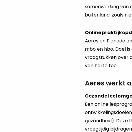
samenwerking van d
buitenland, zoals n
Online praktijkopd
Aeres en Floriade o
mbo en hbo. Doel is
vraagstukken over du
van harte toe.
Aeres werkt 
Gezonde leefomgev
Een online lesprog
ontwikkelingsdoelen 
gezondheid). Deze t
vroegtijdig bijdrag