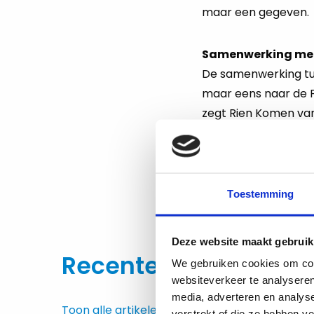
maar een gegeven.
Samenwerking met 
De samenwerking tuss
maar eens naar de F
zegt Rien Komen van
gezonde voedselvoor
wereldtuinbouwtentoo
groene, autoluwe sta
Toestemming
Deel dit beric
Deze website maakt gebruik
Recente artikelen
We gebruiken cookies om cont
websiteverkeer te analyseren
media, adverteren en analys
Toon alle artikelen
verstrekt of die ze hebben v