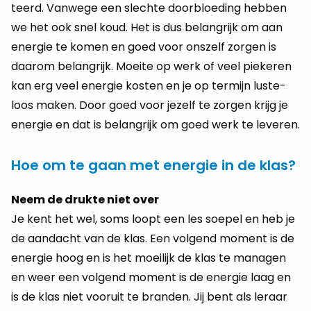
teerd. Van­we­ge een slech­te door­bloe­ding heb­ben
we het ook snel koud. Het is dus be­lang­rijk om aan
ener­gie te komen en goed voor ons­zelf zor­gen is
daar­om be­lang­rijk. Moei­te op werk of veel pie­ke­ren
kan erg veel ener­gie kos­ten en je op ter­mijn lus­te­
loos maken. Door goed voor je­zelf te zor­gen krijg je
ener­gie en dat is be­lang­rijk om goed werk te le­ve­ren.
Hoe om te gaan met energie in de klas?
Neem de drukte niet over
Je kent het wel, soms loopt een les soe­pel en heb je
de aan­dacht van de klas. Een vol­gend mo­ment is de
ener­gie hoog en is het moei­lijk de klas te ma­na­gen
en weer een vol­gend mo­ment is de ener­gie laag en
is de klas niet voor­uit te bran­den. Jij bent als le­raar