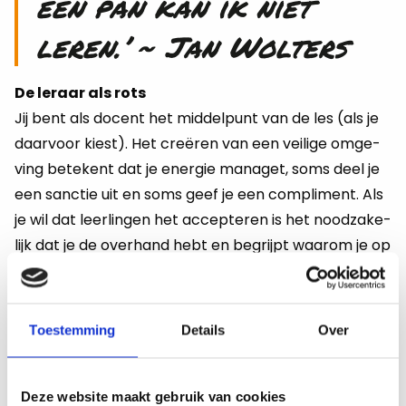
een pan kan ik niet
leren.’ ~ Jan Wol­ters
De leraar als rots
Jij bent als do­cent het mid­del­punt van de les (als je
daar­voor kiest). Het creëren van een vei­li­ge om­ge­
ving be­te­kent dat je ener­gie ma­na­get, soms deel je
een sanc­tie uit en soms geef je een com­pli­ment. Als
je wil dat leer­lin­gen het ac­cep­te­ren is het nood­za­ke­
lijk dat je de over­hand hebt en be­grijpt waar­om je op
een be­paald mo­ment in tijd be­paal­de keu­zes maakt.
Positieve energie
Toestemming
Details
Over
Het is leuk om re­gel­ma­tig wat po­si­tie­ve ener­gie in de
groep te gooi­en. Dat kan span­nend zijn, ook voor
leer­lin­gen. Maar het mo­ti­veert wel! En soms moet je
Deze website maakt gebruik van cookies