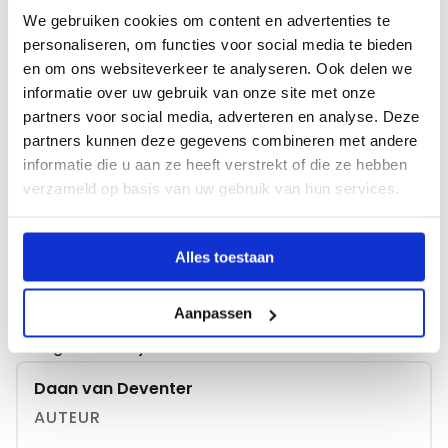
even door die on­ge­mak­ke­lijk­heid heen. We zijn men­
We gebruiken cookies om content en advertenties te
sen en we moe­ten aan el­kaar wen­nen. Het leuke van
personaliseren, om functies voor social media te bieden
po­si­tie­ve ener­gie in de groep gooi­en is dat het een
en om ons websiteverkeer te analyseren. Ook delen we
informatie over uw gebruik van onze site met onze
kant laat zien die je graag laat zien en het biedt basis
partners voor social media, adverteren en analyse. Deze
voor po­si­tief con­tact met de klas. Ui­ter­aard is een
partners kunnen deze gegevens combineren met andere
ener­gi­zer slechts een oe­fe­ning die je hier­voor kan
informatie die u aan ze heeft verstrekt of die ze hebben
ge­brui­ken maar zijn er tal van din­gen die je kan doen
verzameld op basis van uw gebruik van hun services.
om aan de re­la­tie met jouw klas te wer­ken.
Alles toestaan
Energizers
En­thou­si­ast over spel in de klas? Down­load dan hier
Aanpassen
de
ener­gi­zers.
Deze maand zul­len wij elke week 3
ener­gi­zers met je delen.
Daan van Deventer
AUTEUR