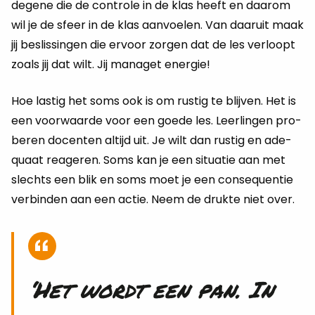
de­ge­ne die de con­tro­le in de klas heeft en daar­om
wil je de sfeer in de klas aan­voe­len. Van daar­uit maak
jij be­slis­sin­gen die er­voor zor­gen dat de les ver­loopt
zoals jij dat wilt. Jij ma­na­get ener­gie!
Hoe las­tig het soms ook is om rus­tig te blij­ven. Het is
een voor­waar­de voor een goede les. Leer­lin­gen pro­
be­ren do­cen­ten al­tijd uit. Je wilt dan rus­tig en ade­
quaat re­a­ge­ren. Soms kan je een si­tu­a­tie aan met
slechts een blik en soms moet je een con­se­quen­tie
ver­bin­den aan een actie. Neem de druk­te niet over.
‘Het wordt een pan. In