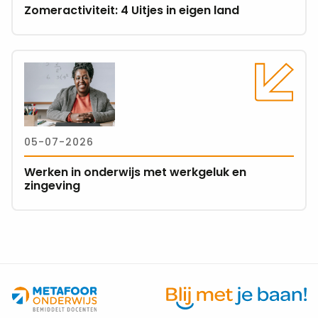
Zomeractiviteit: 4 Uitjes in eigen land
eigen
land
Lees
meer
over
Werken
in
05-07-2026
onderwijs
met
Werken in onderwijs met werkgeluk en
werkgeluk
zingeving
en
zingeving