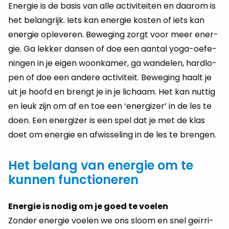
Ener­gie is de basis van alle ac­ti­vi­tei­ten en daar­om is
het be­lang­rijk. Iets kan ener­gie kos­ten of iets kan
ener­gie op­le­ve­ren. Be­we­ging zorgt voor meer ener­
gie. Ga lek­ker dan­sen of doe een aan­tal yoga-oe­fe­
nin­gen in je eigen woon­ka­mer, ga wan­de­len, hard­lo­
pen of doe een an­de­re ac­ti­vi­teit. Be­we­ging haalt je
uit je hoofd en brengt je in je li­chaam. Het kan nut­tig
en leuk zijn om af en toe een ‘ener­gi­zer’ in de les te
doen. Een ener­gi­zer is een spel dat je met de klas
doet om ener­gie en af­wis­se­ling in de les te bren­gen.
Het belang van energie om te
kunnen functioneren
Energie is nodig om je goed te voelen
Zon­der ener­gie voe­len we ons sloom en snel geïrri­