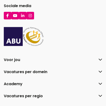
Sociale media
Ga
Ga
Ga
Ga
naar
naar
naar
naar
Facebook
YouTube
LinkedIn
Instagram
Voor jou
Vacatures per domein
Academy
Vacatures per regio