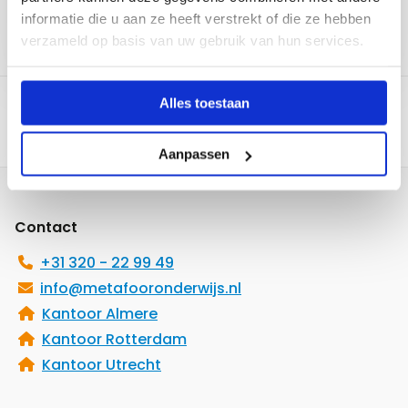
toon meer
informatie die u aan ze heeft verstrekt of die ze hebben
verzameld op basis van uw gebruik van hun services.
Alles toestaan
Aanpassen
Site
footer
Contact
+31 320 - 22 99 49
info@metafooronderwijs.nl
Kantoor Almere
Kantoor Rotterdam
Kantoor Utrecht