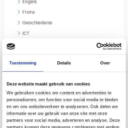
Engels
Frans
Geschiedenis
ICT
Lichamelijke opvoeding
Management
Toestemming
Details
Over
Natuurkunde
Nederlands
Deze website maakt gebruik van cookies
Omgangskunde
We gebruiken cookies om content en advertenties te
Ondersteunend
personaliseren, om functies voor social media te bieden
en om ons websiteverkeer te analyseren. Ook delen we
Rekenen
informatie over uw gebruik van onze site met onze
Scheikunde
partners voor social media, adverteren en analyse. Deze
partners kunnen deze gegevens combineren met andere