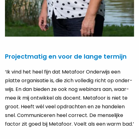
Projectmatig en voor de lange termijn
‘Ik vind het heel fijn dat Me­ta­foor On­der­wijs een
plat­te or­ga­ni­sa­tie is, die zich vol­le­dig richt op on­der­
wijs. En dan bie­den ze ook nog we­binars aan, waar­
mee ik mij ont­wik­kel als do­cent. Me­ta­foor is niet te
groot. Heeft wél veel op­drach­ten en ze han­de­len
snel. Com­mu­ni­ce­ren heel cor­rect. De men­se­lij­ke
fac­tor zit goed bij Me­ta­foor. Voelt als een warm bad.’