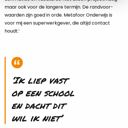
maar ook voor de lan­ge­re ter­mijn. De rand­voor­
waar­den zijn goed in orde. Me­ta­foor On­der­wijs is
voor mij een su­per­werk­ge­ver, die al­tijd con­tact
houdt.’
‘Ik liep vast
op een school
en dacht dit
wil ik niet’