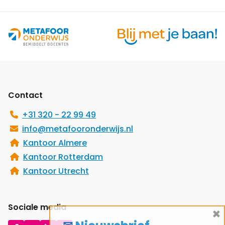
Site
footer
Contact
+31 320 - 22 99 49
info@metafooronderwijs.nl
Kantoor Almere
Kantoor Rotterdam
Kantoor Utrecht
Sociale media
×