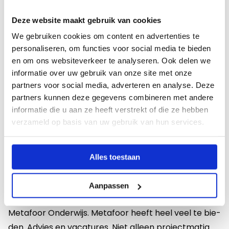
Deze website maakt gebruik van cookies
We gebruiken cookies om content en advertenties te
personaliseren, om functies voor social media te bieden
en om ons websiteverkeer te analyseren. Ook delen we
informatie over uw gebruik van onze site met onze
partners voor social media, adverteren en analyse. Deze
partners kunnen deze gegevens combineren met andere
informatie die u aan ze heeft verstrekt of die ze hebben
verzameld op basis van uw gebruik van hun services.
Metafoor Onderwijs als werkgever
Alles toestaan
‘Ie­der­een die ‘vast’ zit in een or­ga­ni­sa­tie en open
Aanpassen
staat voor een stap opzij, moet in ge­sprek gaan met
Me­ta­foor On­der­wijs. Me­ta­foor heeft heel veel te bie­
den. Ad­vies en va­ca­tu­res. Niet al­leen pro­ject­ma­tig