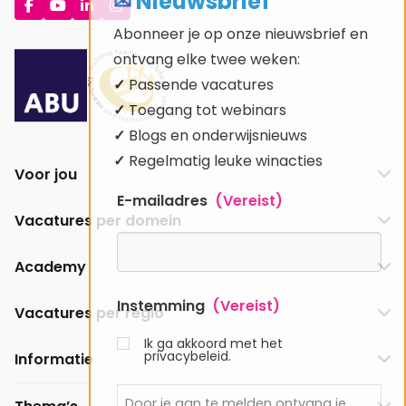
✉ Nieuwsbrief
Ga
Ga
Ga
Ga
naar
naar
naar
naar
Abonneer je op onze nieuwsbrief en
Facebook
YouTube
LinkedIn
Instagram
ontvang elke twee weken:
✓
Passende vacatures
✓
Toegang tot webinars
✓
Blogs en onderwijsnieuws
✓
Regelmatig leuke winacties
Voor jou
E-mailadres
(Vereist)
Vacatures per domein
Academy
Instemming
(Vereist)
Vacatures per regio
Ik ga akkoord met het
privacybeleid.
Informatie
Door je aan te melden ontvang je