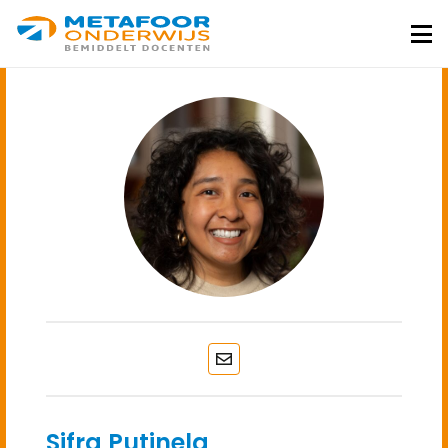
Metafoor
Onderwijs
Me
Mail
Sifra Putinela