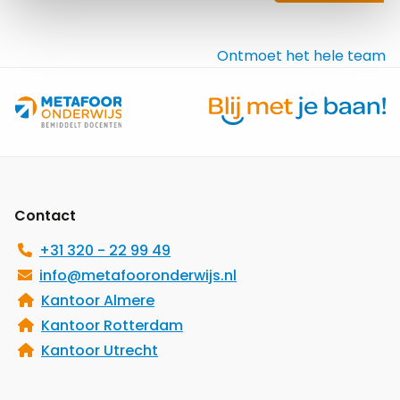
Ontmoet het hele team
Site
footer
Contact
+31 320 - 22 99 49
info@metafooronderwijs.nl
Kantoor Almere
Kantoor Rotterdam
Kantoor Utrecht