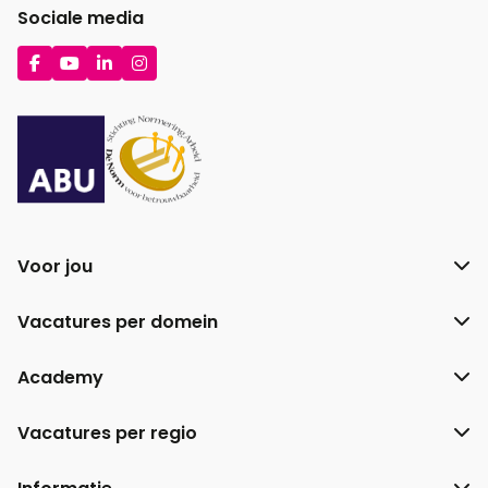
Sociale media
Ga
Ga
Ga
Ga
naar
naar
naar
naar
Facebook
YouTube
LinkedIn
Instagram
Voor jou
Vacatures per domein
Academy
Vacatures per regio