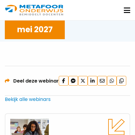
Metafoor
Onderwijs
Me
mei 2027
Deel
Deel
Deel
Deel
Deel
Deel
Deel deze webinar
Kopie
op
via
op
op
via
via
url
Facebook
Facebook
X
LinkedIn
e-
WhatsApp
Bekijk alle webinars
Messenger
mail
Lees
meer
over