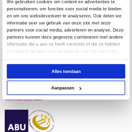
Site
We gebruiken cookies om content en advertenties te
footer
personaliseren, om functies voor social media te bieden
en om ons websiteverkeer te analyseren. Ook delen we
Contact
informatie over uw gebruik van onze site met onze
+31 320 - 22 99 49
partners voor social media, adverteren en analyse. Deze
info@metafooronderwijs.nl
partners kunnen deze gegevens combineren met andere
informatie die u aan ze heeft verstrekt of die ze hebben
Kantoor Almere
verzameld op basis van uw gebruik van hun services.
Kantoor Rotterdam
Kantoor Utrecht
Alles toestaan
Sociale media
Aanpassen
Ga
Ga
Ga
Ga
naar
naar
naar
naar
Facebook
YouTube
LinkedIn
Instagram