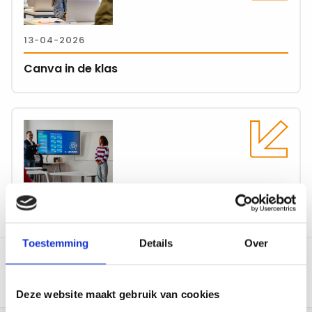
Canva
in
13-04-2026
de
klas
Canva in de klas
Lees
meer
over
AI
in
jouw
AI in jouw onderwijs – Inspiratie & de basis
onderwijs
–
Toestemming
Details
Over
Inspiratie
&
de
Deze website maakt gebruik van cookies
basis