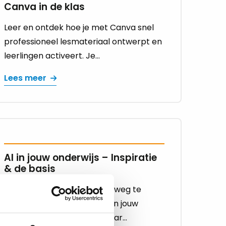
Canva in de klas
Leer en ontdek hoe je met Canva snel
professioneel lesmateriaal ontwerpt en
leerlingen activeert. Je...
Lees meer
AI in jouw onderwijs – Inspiratie
& de basis
Generatieve AI is niet meer weg te
denken uit de leefwereld van jouw
leerlingen en studenten. Maar...