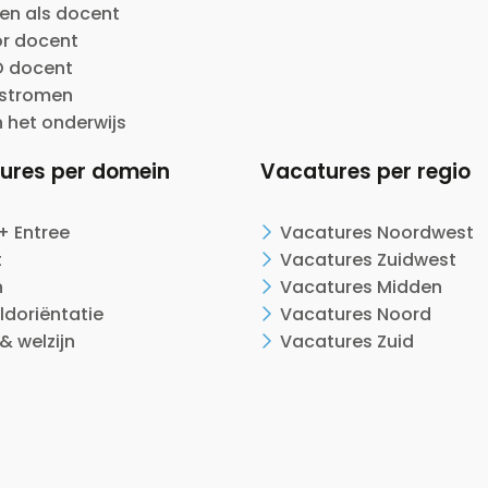
en als docent
or docent
 docent
nstromen
n het onderwijs
ures per domein
Vacatures per regio
+ Entree
Vacatures Noordwest
t
Vacatures Zuidwest
n
Vacatures Midden
ldoriëntatie
Vacatures Noord
& welzijn
Vacatures Zuid