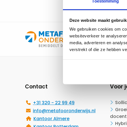
Toestemming
Deze website maakt gebruik
We gebruiken cookies om cont
websiteverkeer te analyseren
media, adverteren en analys
verstrekt of die ze hebben v
Site
footer
Contact
Voor j
Solli
+31 320 - 22 99 49
Groei
info@metafooronderwijs.nl
docent
Kantoor Almere
Hybr
Kantoor Rotterdam