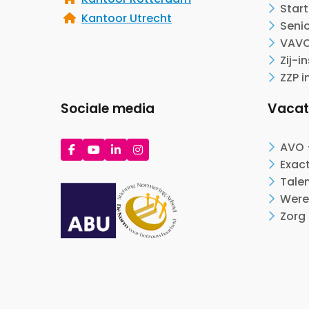
Start
Kantoor Utrecht
Seni
VAVO
Zij-i
ZZP i
Sociale media
Vacat
Ga
Ga
Ga
Ga
AVO 
naar
naar
naar
naar
Exac
Facebook
YouTube
LinkedIn
Instagram
Tale
Were
Zorg 