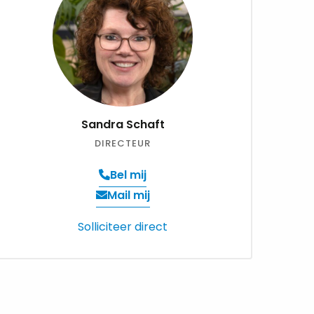
Sandra Schaft
DIRECTEUR
Bel mij
Verzend
Mail mij
een
Solliciteer direct
email