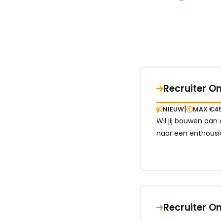
Recruiter On
Bekijk
vacature
|
NIEUW
MAX €45
over
Wil jij bouwen aan
Recruiter
naar een enthousia
Onderwijs
maken? Solliciteer
|
Regio
Amsterdam
|
0,8
Recruiter On
–
Bekijk
1,0
vacature