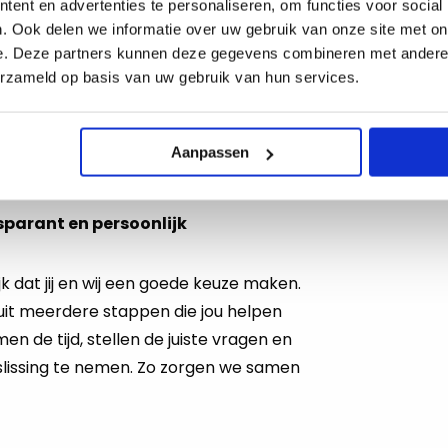
ent en advertenties te personaliseren, om functies voor social
. Ook delen we informatie over uw gebruik van onze site met on
 WAB, Wet DBA en relevante cao’s
e. Deze partners kunnen deze gegevens combineren met andere i
ng in een relevante richting, zoals HRM,
erzameld op basis van uw gebruik van hun services.
baar veld
ties (of bereid deze te halen)
Aanpassen
sparant en persoonlijk
k dat jij en wij een goede keuze maken.
uit meerdere stappen die jou helpen
 de tijd, stellen de juiste vragen en
lissing te nemen. Zo zorgen we samen