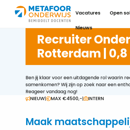
Metafoor
Vacatures
Open sol
Onderwijs
Nieuws
Recruiter Onder
Rotterdam | 0,8 
Ben jij klaar voor een uitdagende rol waari
samenkomen? Wij zijn op zoek naar een enthou
Reageer vandaag nog!
NIEUW
|
MAX €4500,-
|
INTERN
Maak maatschappeli