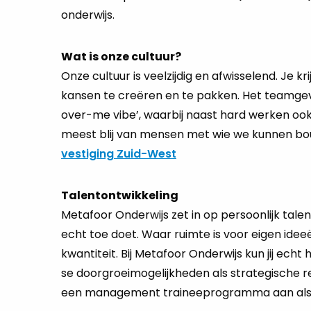
onderwijs.
Wat is onze cultuur?
Onze cultuur is veelzijdig en afwisselend. Je k
kansen te creëren en te pakken. Het teamgevo
over-me vibe’, waarbij naast hard werken oo
meest blij van mensen met wie we kunnen b
vestiging Zuid-West
Talentontwikkeling
Me­ta­foor On­der­wijs zet in op per­soon­lijk ta­
echt toe doet. Waar ruim­te is voor eigen ideeën 
kwan­ti­teit. Bij Me­ta­foor On­der­wijs kun jij ech
se door­groei­mo­ge­lijk­he­den als strategisch
een ma­na­ge­ment trai­nee­pro­gram­ma aan als