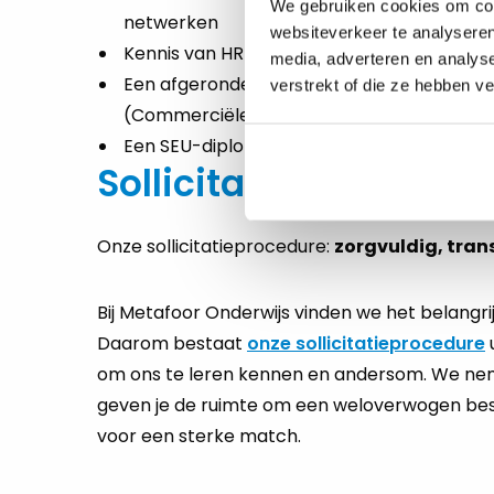
We gebruiken cookies om cont
netwerken
websiteverkeer te analyseren
Kennis van HR-regelgeving, waaronder de
media, adverteren en analys
Een afgeronde hbo- of universitaire opleidi
verstrekt of die ze hebben v
(Commerciële) Economie, of een vergelijk
Een SEU-diploma of vergelijkbare kwalifica
Sollicitatieprocedure
Onze sollicitatieprocedure:
zorgvuldig, tran
Bij Metafoor Onderwijs vinden we het belangrij
Daarom bestaat
onze sollicitatieprocedure
om ons te leren kennen en andersom. We nemen
geven je de ruimte om een weloverwogen bes
voor een sterke match.