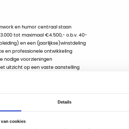
mwork en humor centraal staan
3.000 tot maximaal €4.500,- o.b.v. 40-
leiding) en een (jaarlijkse)winstdeling
ke en professionele ontwikkeling
le nodige voorzieningen
met uitzicht op een vaste aanstelling
Details
 bemiddeling binnen de uitzend- of
 van cookies
en een natuurlijk talent voor