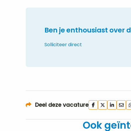
Ben je enthousiast over 
Solliciteer direct
Deel
Deel
Deel
Deel
D
Deel deze vacature
op
op
op
via
vi
Facebook
X
LinkedIn
e-
W
Ook geïnt
mail