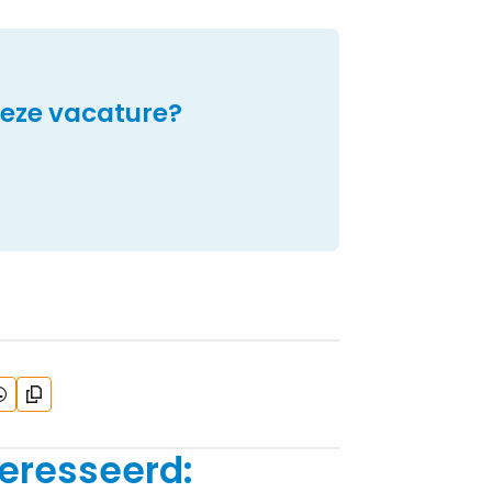
deze vacature?
eel
Kopieer
a
url
hatsApp
eresseerd: