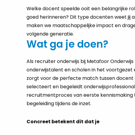
Welke do­cent speel­de ooit een be­lang­rij­ke rol 
goed her­in­ne­ren? Dit type do­cen­ten weet jij
maken we maat­schap­pe­lij­ke im­pact en dra­ge
vol­gen­de ge­ne­ra­tie.
Wat ga je doen?
Als recruiter onderwijs bij Metafoor Onderwijs 
onderwijstalent en scholen in het voortgezet 
zorgt voor de perfecte match tussen docent en
selecteert en begeleidt onderwijsprofessiona
recruitmentproces van eerste kennismaking t
begeleiding tijdens de inzet.
Concreet betekent dit dat je