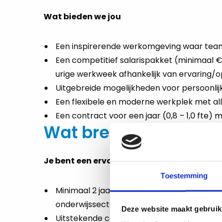
Wat bieden we jou
Een inspirerende werkomgeving waar tea
Een competitief salarispakket (minimaal €
urige werkweek afhankelijk van ervaring/op
Uitgebreide mogelijkheden voor persoonlij
Een flexibele en moderne werkplek met al
Een contract voor een jaar (0,8 – 1,0 fte) 
Wat breng jij mee?
Je bent een ervaren professional met:
Toestemming
Minimaal 2 jaar ervaring in recruitment en
onderwijssector
Deze website maakt gebruik
Uitstekende communicatieve vaardigheden 