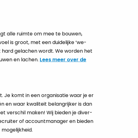
rijgt alle ruimte om mee te bouwen,
el is groot, met een duidelijke ‘we-
k hard gelachen wordt. We worden het
ouwen en lachen.
Lees meer over de
lent. Je komt in een organisatie waar je er
en waar kwa­li­teit be­lang­rij­ker is dan
t het ver­schil maken! Wij bie­den je di­ver­
e recruiter of accountmanager en bie­den
 mogelijkheid.