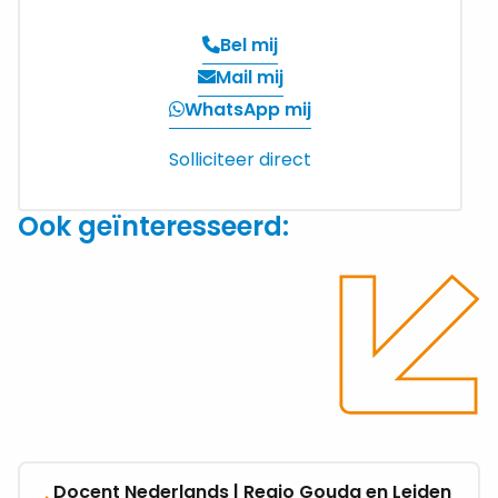
Bel mij
Verzend
Mail mij
een
WhatsApp mij
email
Solliciteer direct
Ook geïnteresseerd:
Docent Nederlands | Regio Gouda en Leiden
Bekijk