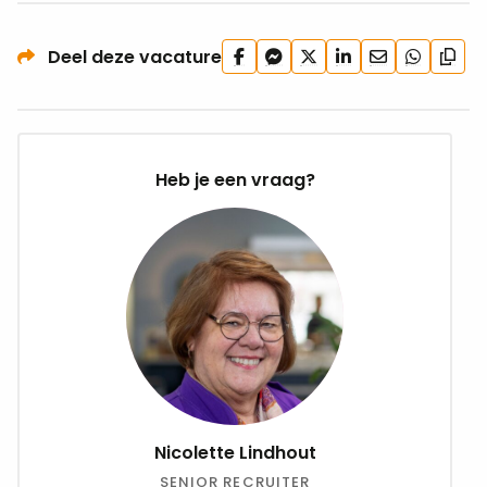
Deel
Deel
Deel
Deel
Deel
Deel
Deel deze vacature
Kopi
op
via
op
op
via
via
url
Facebook
Facebook
X
LinkedIn
e-
WhatsApp
Messenger
mail
Heb je een vraag?
Nicolette Lindhout
SENIOR RECRUITER