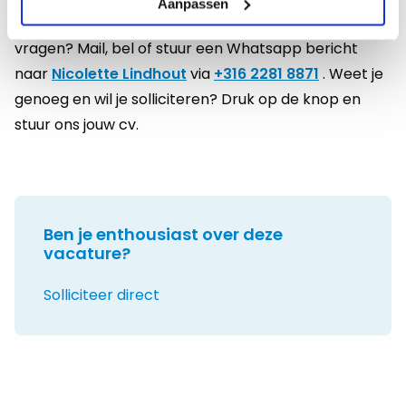
Aanpassen
Regio Apeldoorn | 0,8 – 1,0 FTE jou wat en heb je nog
vragen? Mail, bel of stuur een Whatsapp bericht
naar
Nicolette Lindhout
via
+316 2281 8871
. Weet je
genoeg en wil je solliciteren? Druk op de knop en
stuur ons jouw cv.
Ben je enthousiast over deze
vacature?
Solliciteer direct