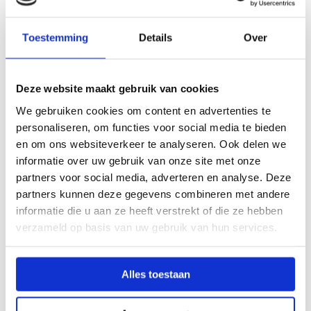
met een maximum van €5.495 bruto op basis
van een fulltime dienstverband
Toestemming
Details
Over
reiskostenvergoeding:
ov-reiskosten worden
volledig vergoed en reiskosten met de auto à
€0,19 per km met een maximum van 80 km per
Deze website maakt gebruik van cookies
dag
We gebruiken cookies om content en advertenties te
eindejaarsuitkering van 8,33%
en
personaliseren, om functies voor social media te bieden
vakantietoeslag van 8%
en om ons websiteverkeer te analyseren. Ook delen we
ruime mogelijkheden voor
ontwikkeling en
informatie over uw gebruik van onze site met onze
opleiding (incl. lesbevoegdheid)
partners voor social media, adverteren en analyse. Deze
partners kunnen deze gegevens combineren met andere
coaching, begeleiding en
informatie die u aan ze heeft verstrekt of die ze hebben
opleidingsmogelijkheden via Metafoor Academy
verzameld op basis van uw gebruik van hun services.
Vragen over de vacature
Leermeester Bouw Onderwijs |
Regio Apeldoorn | 0,8 – 1,0 FTE?
Alles toestaan
Lijkt de vacature Leermeester Bouw Onderwijs |