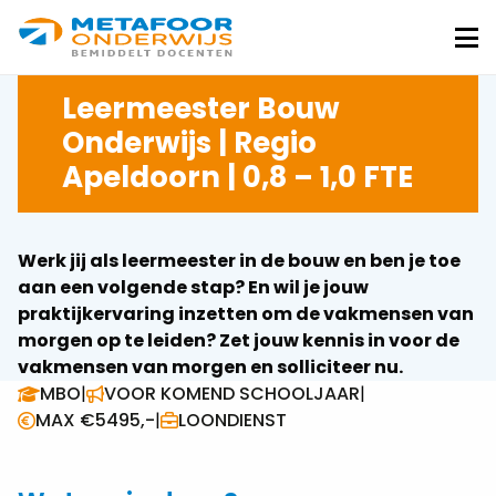
Metafoor
Onderwijs
Me
Leermeester Bouw
Onderwijs | Regio
Apeldoorn | 0,8 – 1,0 FTE
Werk jij als leermeester in de bouw en ben je toe
aan een volgende stap? En wil je jouw
praktijkervaring inzetten om de vakmensen van
morgen op te leiden? Zet jouw kennis in voor de
vakmensen van morgen en solliciteer nu.
MBO
|
VOOR KOMEND SCHOOLJAAR
|
MAX €5495,-
|
LOONDIENST