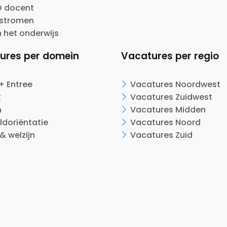
 docent
nstromen
n het onderwijs
ures per domein
Vacatures per regio
+ Entree
Vacatures Noordwest
t
Vacatures Zuidwest
n
Vacatures Midden
ldoriëntatie
Vacatures Noord
& welzijn
Vacatures Zuid