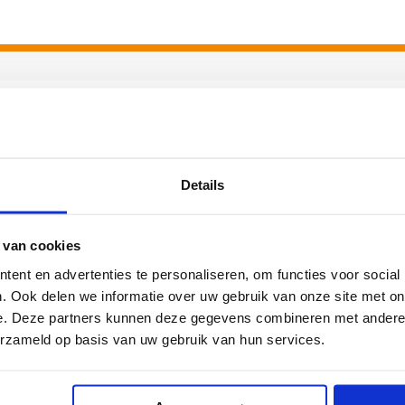
 jouw vakgebied
Details
logie
Duits
 van cookies
ans
Geschiedenis
ent en advertenties te personaliseren, om functies voor social
nagement
Natuurkunde
. Ook delen we informatie over uw gebruik van onze site met on
e. Deze partners kunnen deze gegevens combineren met andere i
dersteunend
Rekenen
erzameld op basis van uw gebruik van hun services.