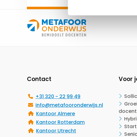
Site
footer
Contact
Voor j
Solli
+31 320 - 22 99 49
Groei
info@metafooronderwijs.nl
docent
Kantoor Almere
Hybr
Kantoor Rotterdam
Start
Kantoor Utrecht
Seni