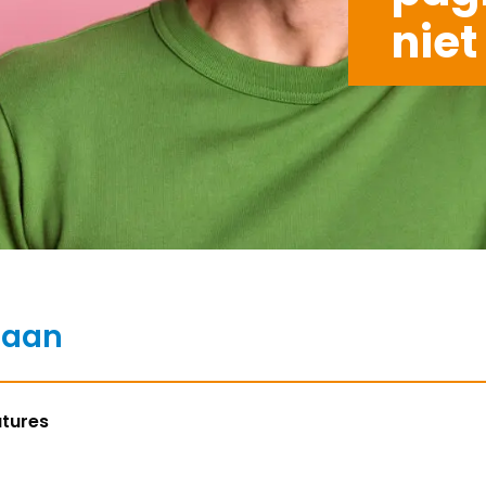
niet
baan
atures