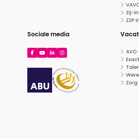
VAVO
Zij-i
ZZP i
Sociale media
Vacat
Ga
Ga
Ga
Ga
AVO 
naar
naar
naar
naar
Exac
Facebook
YouTube
LinkedIn
Instagram
Tale
Were
Zorg 