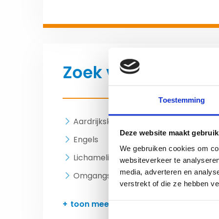
Zoek vacatures in
Toestemming
Aardrijkskunde
Bio
Deze website maakt gebruik
Engels
Fr
We gebruiken cookies om cont
Lichamelijke opvoeding
Ma
websiteverkeer te analyseren
media, adverteren en analys
Omgangskunde
On
verstrekt of die ze hebben v
toon meer