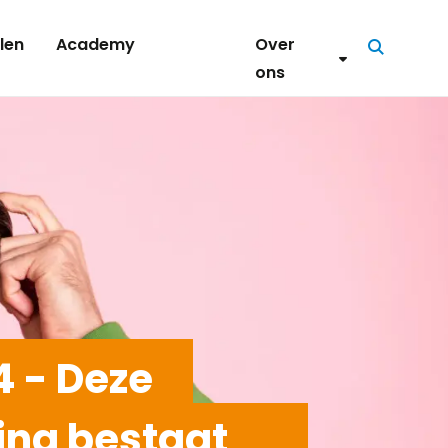
len
Academy
Over
Zoeken
ons
 - Deze
ina bestaat