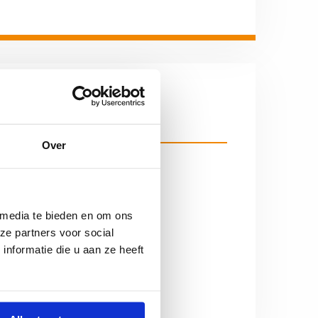
Over
Economie
ICT
 media te bieden en om ons
Nederlands
ze partners voor social
nformatie die u aan ze heeft
Scheikunde