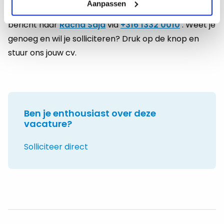
Aanpassen
heb je nog vragen? Mail, bel of stuur een Whatsapp
bericht naar
Racha Saja
via
+316 1332 0010
. Weet je
genoeg en wil je solliciteren? Druk op de knop en
stuur ons jouw cv.
Ben je enthousiast over deze
vacature?
Solliciteer direct