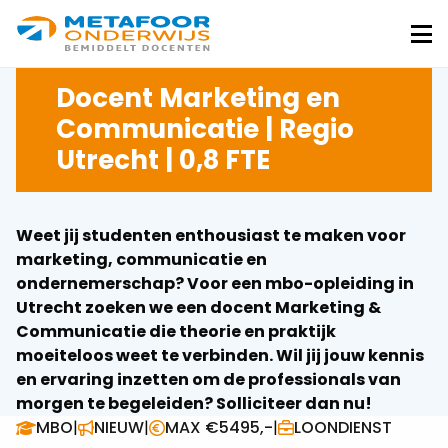
Metafoor
Onderwijs
Me
Docent Marketing en
Communicatie | Regio
Utrecht | 0,8 FTE
Weet jij studenten enthousiast te maken voor
marketing, communicatie en
ondernemerschap? Voor een mbo-opleiding in
Utrecht zoeken we een docent Marketing &
Communicatie die theorie en praktijk
moeiteloos weet te verbinden. Wil jij jouw kennis
en ervaring inzetten om de professionals van
morgen te begeleiden? Solliciteer dan nu!
MBO
|
NIEUW
|
MAX €5495,-
|
LOONDIENST