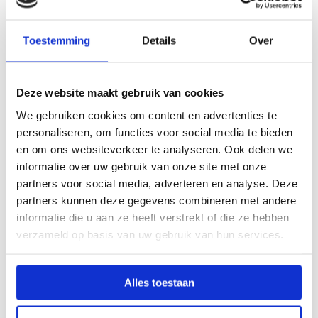
salariëring volgens schaal LB van de cao mbo
(max. €5.495,- bruto per maand o.b.v. fulltime)
Toestemming
Details
Over
reiskostenvergoeding conform de cao mbo van
€0,23 per kilometer met een maximum van 80
Deze website maakt gebruik van cookies
kilometer
We gebruiken cookies om content en advertenties te
een eindejaarsuitkering van 8,33% en 8%
personaliseren, om functies voor social media te bieden
vakantietoeslag
en om ons websiteverkeer te analyseren. Ook delen we
ruimte om jezelf te ontwikkelen, ook als je maar
informatie over uw gebruik van onze site met onze
kort in dienst bent, bijvoorbeeld via de Metafoor
partners voor social media, adverteren en analyse. Deze
Academy
partners kunnen deze gegevens combineren met andere
Vragen over de vacature Docent
informatie die u aan ze heeft verstrekt of die ze hebben
Marketing en Communicatie |
verzameld op basis van uw gebruik van hun services.
Regio Utrecht | 0,8 FTE?
Alles toestaan
Lijkt de vacature Docent Marketing en
Communicatie | Regio Utrecht | 0,8 FTE jou wat en