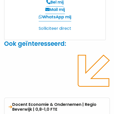
Bel mij
Verzend
Mail mij
een
WhatsApp mij
email
Solliciteer direct
Ook geïnteresseerd:
Docent Economie & Ondernemen | Regio
Bekijk
Beverwijk | 0,8-1,0 FTE
vacature