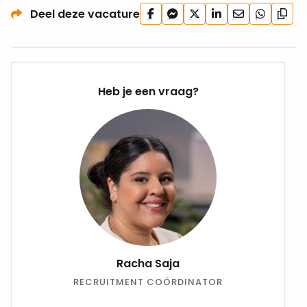
Deel
Deel
Deel
Deel
Deel
Deel
Deel deze vacature
Kopi
op
via
op
op
via
via
url
Facebook
Facebook
X
LinkedIn
e-
WhatsApp
Messenger
mail
Heb je een vraag?
Racha Saja
RECRUITMENT COÖRDINATOR