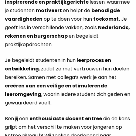
inspirerende en praktijkgerichte
lessen, waarmee
je studenten
motiveert
en helpt de
benodigde
vaardigheden
op te doen voor hun
toekomst.
Je
geeft les in verschillende vakken, zoals
Nederlands,
rekenen en burgerschap
en begeleidt
praktijkopdrachten.
Je begeleidt studenten in hun
leerproces en
ontwikkeling
, zodat ze met vertrouwen hun doelen
bereiken. Samen met collega’s werk je aan het
creëren van een veilige en stimulerende
leeromgeving
, waarin iedere student zich gezien en
gewaardeerd voelt.
Ben jij een
enthousiaste docent entree
die de kans
grijpt om het verschil te maken voor jongeren op
Entree niveau 1? Wij zoeken doorlopend naar