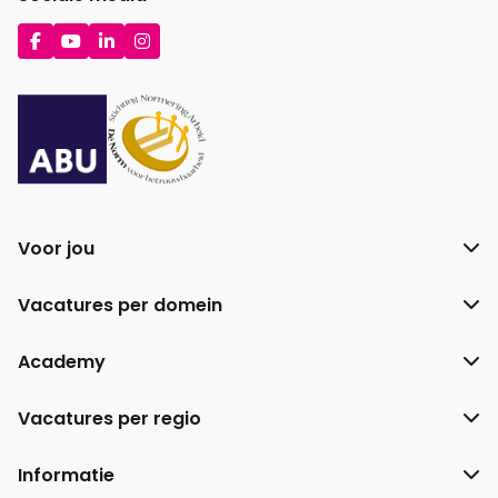
Ga
Ga
Ga
Ga
naar
naar
naar
naar
Facebook
YouTube
LinkedIn
Instagram
Voor jou
Vacatures per domein
Academy
Vacatures per regio
Informatie