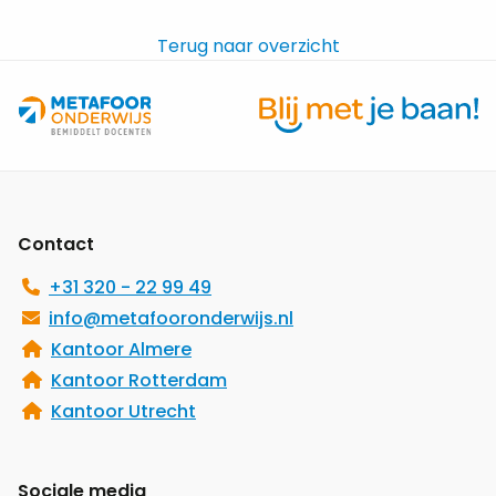
|
0,4
Terug naar overzicht
–
1,0
FTE
Site
footer
Contact
+31 320 - 22 99 49
info@metafooronderwijs.nl
Kantoor Almere
Kantoor Rotterdam
Kantoor Utrecht
Sociale media