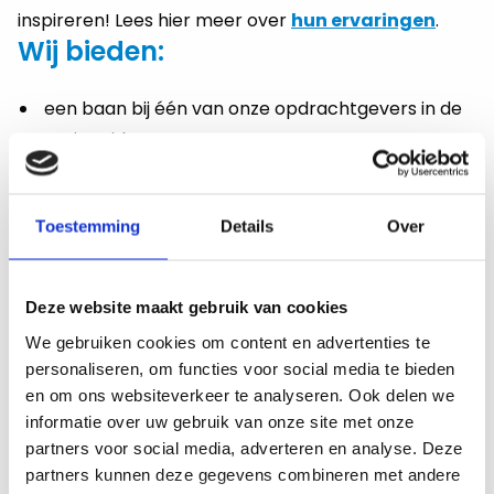
inspireren! Lees hier meer over
hun ervaringen
.
Wij bieden:
een baan bij één van onze opdrachtgevers in de
regio Leiden
een uitdagende en afwisselende baan
inschaling conform cao mbo schaal LB met een
Toestemming
Details
Over
maximum van €5.495 op basis van fulltime
de mogelijkheid om door te stromen naar
schaal LC
Deze website maakt gebruik van cookies
reiskostenvergoeding conform cao mbo waarbij
We gebruiken cookies om content en advertenties te
de ov-kosten volledig vergoed worden
personaliseren, om functies voor social media te bieden
eindejaarsuitkering conform cao mbo
en om ons websiteverkeer te analyseren. Ook delen we
coaching, begeleiding en
informatie over uw gebruik van onze site met onze
opleidingsmogelijkheden.
partners voor social media, adverteren en analyse. Deze
Vragen over de vacature Docent
partners kunnen deze gegevens combineren met andere