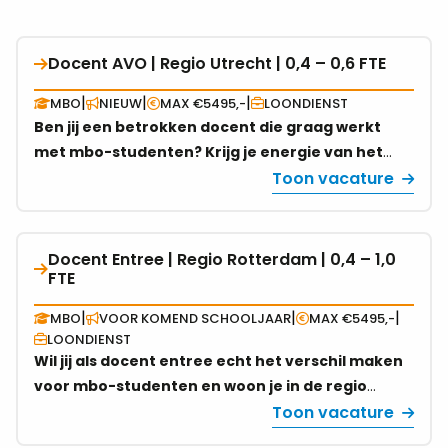
Docent AVO | Regio Utrecht | 0,4 – 0,6 FTE
Bekijk
vacature
|
|
|
MBO
NIEUW
MAX €5495,-
LOONDIENST
over
Ben jij een betrokken docent die graag werkt
Docent
met mbo-studenten? Krijg je energie van het
AVO
combineren van AVO vakken met praktijkgericht
Toon vacature
|
onderwijs binnen de richting Beveiliging &
Regio
Handhaving? Reageer dan nu op deze tijdelijke
Utrecht
vacature in regio Utrecht (0,4-0,6 fte).
|
Docent Entree | Regio Rotterdam | 0,4 – 1,0
Bekijk
FTE
0,4
vacature
–
over
|
|
|
MBO
VOOR KOMEND SCHOOLJAAR
MAX €5495,-
0,6
Docent
LOONDIENST
FTE
Entree
Wil jij als docent entree echt het verschil maken
|
voor mbo-studenten en woon je in de regio
Regio
Rotterdam? Solliciteer nu en maak impact!
Toon vacature
Rotterdam