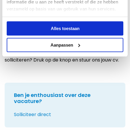
informatie die u aan ze heeft verstrekt of die ze hebben
Entree | Regio Leiden | 0,6 – 1,0
verzameld op basis van uw gebruik van hun services.
FTE?
Lijkt de vacature Docent Entree | Regio Leiden | 0,6 –
Alles toestaan
1,0 FTE jou wat en heb je nog vragen? Mail, bel of
stuur een Whatsapp bericht naar
Sandra Samlal
via
Aanpassen
+31 6 5390 6093
. Weet je genoeg en wil je
solliciteren? Druk op de knop en stuur ons jouw cv.
Ben je enthousiast over deze
vacature?
Solliciteer direct