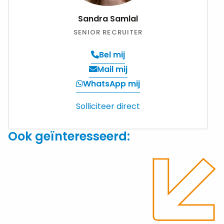
Sandra Samlal
SENIOR RECRUITER
Bel mij
Verzend
Mail mij
een
WhatsApp mij
email
Solliciteer direct
Ook geïnteresseerd: