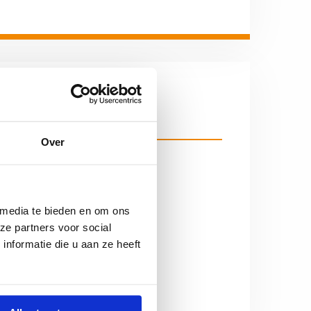
Over
Economie
ICT
 media te bieden en om ons
Nederlands
ze partners voor social
nformatie die u aan ze heeft
Scheikunde