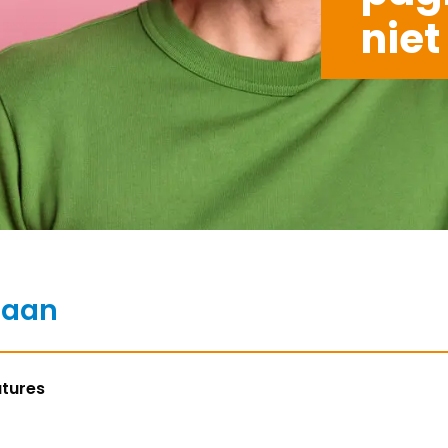
niet
baan
atures