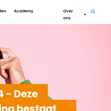
len
Academy
Over
Zoeken
ons
 - Deze
ina bestaat