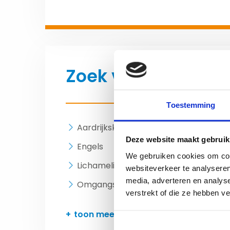
Zoek vacatures in
Toestemming
Aardrijkskunde
Bio
Deze website maakt gebruik
Engels
Fr
We gebruiken cookies om cont
Lichamelijke opvoeding
Ma
websiteverkeer te analyseren
media, adverteren en analys
Omgangskunde
On
verstrekt of die ze hebben v
toon meer