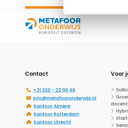
Site
footer
Contact
Voor j
Solli
+31 320 - 22 99 49
Groei
info@metafooronderwijs.nl
docent
Kantoor Almere
Hybr
Kantoor Rotterdam
Start
Kantoor Utrecht
Seni