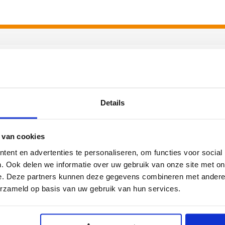
 jouw vakgebied
Details
logie
Duits
 van cookies
ans
Geschiedenis
ent en advertenties te personaliseren, om functies voor social
nagement
Natuurkunde
. Ook delen we informatie over uw gebruik van onze site met on
e. Deze partners kunnen deze gegevens combineren met andere i
dersteunend
Rekenen
erzameld op basis van uw gebruik van hun services.