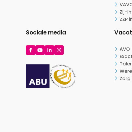
VAVO
Zij-i
ZZP i
Sociale media
Vacat
Ga
Ga
Ga
Ga
AVO 
naar
naar
naar
naar
Exac
Facebook
YouTube
LinkedIn
Instagram
Tale
Were
Zorg 