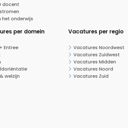
 docent
nstromen
n het onderwijs
ures per domein
Vacatures per regio
+ Entree
Vacatures Noordwest
t
Vacatures Zuidwest
n
Vacatures Midden
ldoriëntatie
Vacatures Noord
& welzijn
Vacatures Zuid