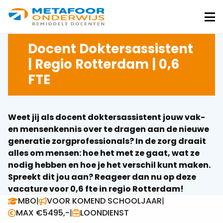
Metafoor
Onderwijs
Me
Docent Doktersassistent
| Regio Rotterdam | 0,6
FTE
Weet jij als docent doktersassistent jouw vak-
en mensenkennis over te dragen aan de nieuwe
generatie zorgprofessionals? In de zorg draait
alles om mensen: hoe het met ze gaat, wat ze
nodig hebben en hoe je het verschil kunt maken.
Spreekt dit jou aan? Reageer dan nu op deze
vacature voor 0,6 fte in regio Rotterdam!
MBO
|
VOOR KOMEND SCHOOLJAAR
|
MAX €5495,-
|
LOONDIENST