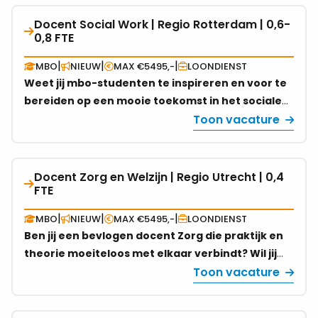
Docent Social Work | Regio Rotterdam | 0,6-
Bekijk
0,8 FTE
vacature
over
|
|
|
MBO
NIEUW
MAX €5495,-
LOONDIENST
Docent
Weet jij mbo-studenten te inspireren en voor te
Social
bereiden op een mooie toekomst in het sociale
Work
domein? Ben jij in het bezit van een
Toon vacature
|
lesbevoegdheid of heb je al ervaring met
Regio
lesgeven aan deze doelgroep? Reageer dan snel
Rotterdam
op deze functie van docent social work in regio
Docent Zorg en Welzijn | Regio Utrecht | 0,4
Bekijk
|
Rotterdam voor 0,6-0,8 fte!
FTE
vacature
0,6-
over
0,8
|
|
|
MBO
NIEUW
MAX €5495,-
LOONDIENST
Docent
FTE
Ben jij een bevlogen docent Zorg die praktijk en
Zorg
theorie moeiteloos met elkaar verbindt? Wil jij
en
jouw kennis en ervaring inzetten om studenten
Toon vacature
Welzijn
op te leiden voor een betekenisvolle carrière in
|
de zorg? Wij zijn op zoek naar een Docent Zorg
Regio