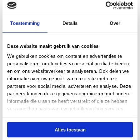
Rotterdam | 0,6 FTE?
Lijkt de vacature Docent Doktersassistent | Regio
Toestemming
Details
Over
Rotterdam | 0,6 FTE jou wat en heb je nog vragen?
Mail, bel of stuur een Whatsapp bericht naar
Sandra
Samlal
via
+31 6 5390 6093
. Weet je genoeg en wil je
Deze website maakt gebruik van cookies
solliciteren? Druk op de knop en stuur ons jouw cv.
We gebruiken cookies om content en advertenties te
personaliseren, om functies voor social media te bieden
en om ons websiteverkeer te analyseren. Ook delen we
informatie over uw gebruik van onze site met onze
partners voor social media, adverteren en analyse. Deze
Ben je enthousiast over deze
partners kunnen deze gegevens combineren met andere
vacature?
informatie die u aan ze heeft verstrekt of die ze hebben
verzameld op basis van uw gebruik van hun services.
Solliciteer direct
Alles toestaan