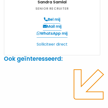
Sandra Samlal
SENIOR RECRUITER
Bel mij
Verzend
Mail mij
een
WhatsApp mij
email
Solliciteer direct
Ook geïnteresseerd: