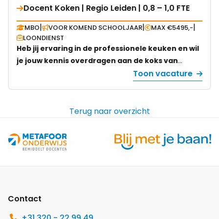
(0,4 FTE) die vanaf 7 september aan de slag wil
Docent Koken | Regio Leiden | 0,8 – 1,0 FTE
Bekijk
Utrecht
met enthousiaste eerstejaarsstudenten binnen
vacature
|
|
|
|
MBO
VOOR KOMEND SCHOOLJAAR
MAX €5495,-
de opleiding Dienstverlener Helpende Zorg en
over
0,4
LOONDIENST
Welzijn (niveau 2, BOL).
Docent
FTE
Heb jij ervaring in de professionele keuken en wil
Koken
je jouw kennis overdragen aan de koks van
|
morgen? Voor een mbo-instelling in regio Leiden
Toon vacature
Regio
zoeken wij een docent Koken voor 0,8 tot 1,0 fte.
Leiden
Maak impact op de volgende generatie
|
horecaprofessionals en solliciteer vandaag nog.
Terug naar overzicht
0,8
–
1,0
FTE
Site
footer
Contact
+31 320 - 22 99 49