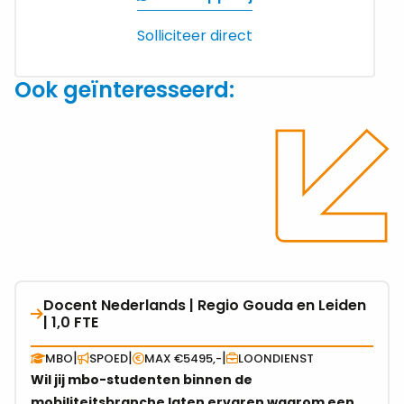
email
Solliciteer direct
Ook geïnteresseerd:
Docent Nederlands | Regio Gouda en Leiden
Bekijk
| 1,0 FTE
vacature
over
|
|
|
MBO
SPOED
MAX €5495,-
LOONDIENST
Docent
Wil jij mbo-studenten binnen de
Nederlands
mobiliteitsbranche laten ervaren waarom een