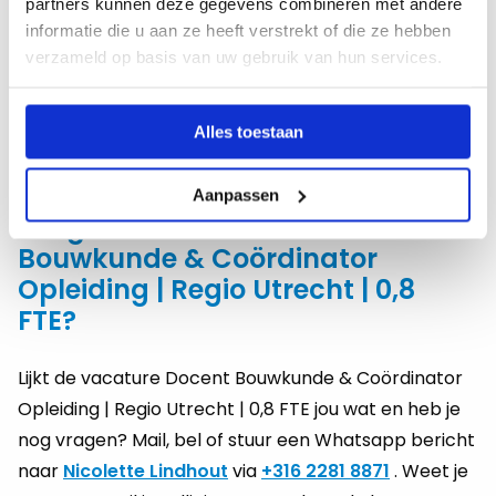
partners kunnen deze gegevens combineren met andere
onderwijsontwikkeling en professionele groei
informatie die u aan ze heeft verstrekt of die ze hebben
een salaris conform de cao mbo, afhankelijk van
verzameld op basis van uw gebruik van hun services.
ervaring, kennis en bevoegdheid, met inschaling
in schaal LC of LD
8,33% eindejaarsuitkering en 8% vakantietoeslag
Alles toestaan
verschillende trainingen en webinars via de
Metafoor Academy
Aanpassen
Vragen over de vacature Docent
Bouwkunde & Coördinator
Opleiding | Regio Utrecht | 0,8
FTE?
Lijkt de vacature Docent Bouwkunde & Coördinator
Opleiding | Regio Utrecht | 0,8 FTE jou wat en heb je
nog vragen? Mail, bel of stuur een Whatsapp bericht
naar
Nicolette Lindhout
via
+316 2281 8871
. Weet je