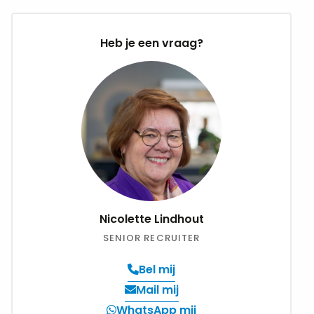
Messenger
mail
Heb je een vraag?
Nicolette Lindhout
SENIOR RECRUITER
Bel mij
Verzend
Mail mij
een
WhatsApp mij