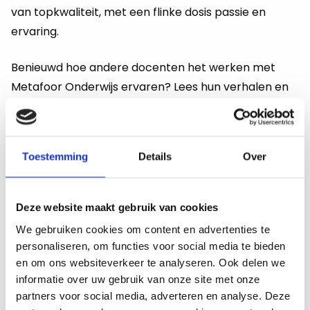
van topkwaliteit, met een flinke dosis passie en
ervaring.
Benieuwd hoe andere docenten het werken met
Metafoor Onderwijs ervaren? Lees hun verhalen en
laat je inspireren!
Wij bieden:
Toestemming
Details
Over
een uitdagende en veelzijdige functie binnen een
betrokken en professionele onderwijsorganisatie
een hecht team waarin samenwerking,
Deze website maakt gebruik van cookies
kennisdeling en ontwikkeling centraal staan
We gebruiken cookies om content en advertenties te
een aanstelling voor het schooljaar 2026-2027
personaliseren, om functies voor social media te bieden
met uitzicht op verlenging of een vaste
en om ons websiteverkeer te analyseren. Ook delen we
aanstelling
informatie over uw gebruik van onze site met onze
partners voor social media, adverteren en analyse. Deze
veel ruimte voor eigen initiatief,