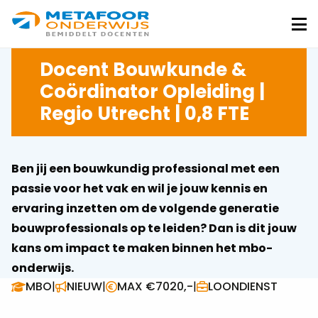
Metafoor
Onderwijs
Me
Docent Bouwkunde &
Coördinator Opleiding |
Regio Utrecht | 0,8 FTE
Ben jij een bouwkundig professional met een
passie voor het vak en wil je jouw kennis en
ervaring inzetten om de volgende generatie
bouwprofessionals op te leiden? Dan is dit jouw
kans om impact te maken binnen het mbo-
onderwijs.
MBO
|
NIEUW
|
MAX €7020,-
|
LOONDIENST