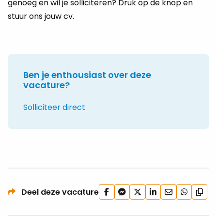
genoeg en wil je solliciteren? Druk op de knop en
stuur ons jouw cv.
Ben je enthousiast over deze
vacature?
Solliciteer direct
Deel
Deel
Deel
Deel
Deel
Deel
Deel deze vacature
Kopi
op
via
op
op
via
via
url
Facebook
Facebook
X
LinkedIn
e-
WhatsApp