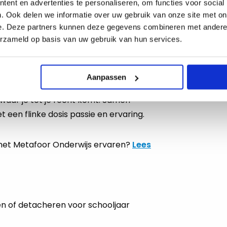
ent en advertenties te personaliseren, om functies voor social
ar zijn wij de schakel tussen scholen en
. Ook delen we informatie over uw gebruik van onze site met on
e. Deze partners kunnen deze gegevens combineren met andere i
erzameld op basis van uw gebruik van hun services.
ikkelkansen van Metafoor Onderwijs,
ie van collega’s in vaste dienst.
Aanpassen
 waar je tot je recht komt. Samen
 een flinke dosis passie en ervaring.
et Metafoor Onderwijs ervaren?
Lees
en of detacheren voor schooljaar