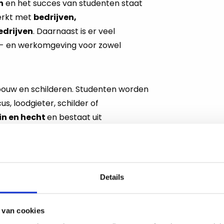
n
en het succes van studenten staat
erkt met
bedrijven,
edrijven
. Daarnaast is er veel
r- en werkomgeving voor zowel
 bouw en schilderen. Studenten worden
s, loodgieter, schilder of
in en hecht
en bestaat uit
e, aangevuld met docenten voor
en burgerschap.
atief en praktijkgericht onderwijs,
Details
plezier.
 Onderwijs?
 van cookies