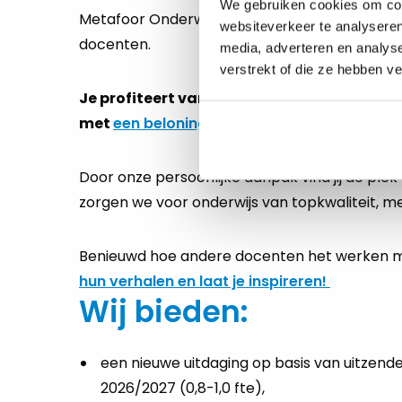
We gebruiken cookies om cont
Metafoor Onderwijs is er voor jou! Al twintig ja
websiteverkeer te analyseren
docenten.
media, adverteren en analys
verstrekt of die ze hebben v
Je profiteert van de flexibiliteit en ontw
met
een beloning die gelijkwaardig
is aan d
Door onze persoonlijke aanpak vind jij de plek
zorgen we voor onderwijs van topkwaliteit, met
Benieuwd hoe andere docenten het werken m
hun verhalen en laat je inspireren!
Wij bieden:
een nieuwe uitdaging op basis van uitzend
2026/2027 (0,8-1,0 fte),