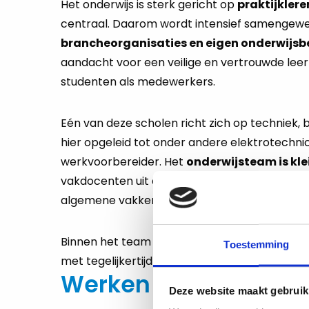
Het onderwijs is sterk gericht op
praktijklere
centraal. Daarom wordt intensief samengew
brancheorganisaties en eigen onderwijsb
aandacht voor een veilige en vertrouwde lee
studenten als medewerkers.
Eén van deze scholen richt zich op techniek,
hier opgeleid tot onder andere elektrotechnicu
werkvoorbereider. Het
onderwijsteam is kle
vakdocenten uit de schilder- en bouwbranch
algemene vakken zoals Nederlands, rekenen 
Binnen het team wordt hard gewerkt aan kwalit
Toestemming
met tegelijkertijd ruimte voor collegialiteit en 
Werken via Metafoor
Deze website maakt gebruik