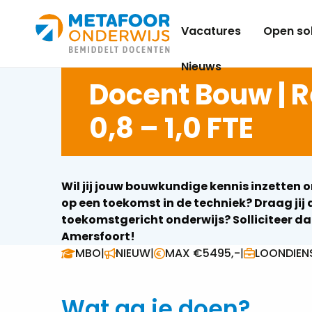
Metafoor
Vacatures
Open sol
Onderwijs
Nieuws
Docent Bouw | R
0,8 – 1,0 FTE
Wil jij jouw bouwkundige kennis inzetten o
op een toekomst in de techniek? Draag jij 
toekomstgericht onderwijs? Solliciteer dan
Amersfoort!
MBO
|
NIEUW
|
MAX €5495,-
|
LOONDIEN
Wat ga je doen?