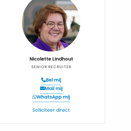
Nicolette Lindhout
SENIOR RECRUITER
Bel mij
Verzend
Mail mij
een
WhatsApp mij
email
Solliciteer direct