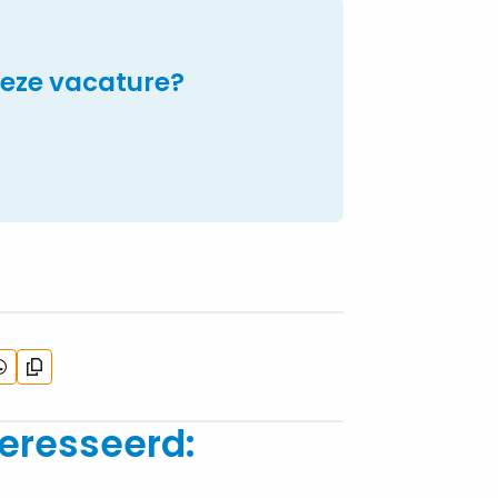
deze vacature?
eel
Kopieer
a
url
hatsApp
eresseerd: