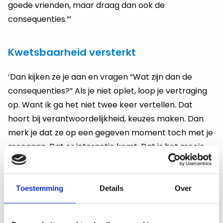
goede vrienden, maar draag dan ook de
consequenties.”’
Kwetsbaarheid versterkt
‘Dan kijken ze je aan en vragen “Wat zijn dan de
consequenties?” Als je niet oplet, loop je vertraging
op. Want ik ga het niet twee keer vertellen. Dat
hoort bij verantwoordelijkheid, keuzes maken. Dan
merk je dat ze op een gegeven moment toch met je
meegaan. Dat er interactie komt. Dat is het mooie
van deze doelgroep. Wat ik heb gemerkt is, dat is dat
als je je kwetsbaar opstelt op de goede manier, dat
je dan niet zwak bent maar dat dat juist versterkt.
Toestemming
Details
Over
De interactie met zo’n groep, dat is echt heel tof!’