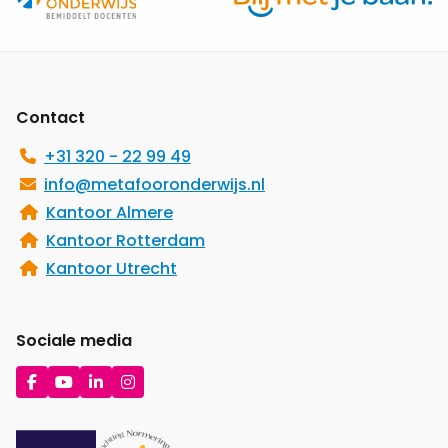
Site
footer
Contact
+31 320 - 22 99 49
info@metafooronderwijs.nl
Kantoor Almere
Kantoor Rotterdam
Kantoor Utrecht
Sociale media
Ga
Ga
Ga
Ga
naar
naar
naar
naar
Facebook
YouTube
LinkedIn
Instagram