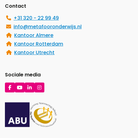
Contact
+31 320 - 22 99 49
info@metafooronderwijs.nl
Kantoor Almere
Kantoor Rotterdam
Kantoor Utrecht
Sociale media
Ga
Ga
Ga
Ga
naar
naar
naar
naar
Facebook
YouTube
LinkedIn
Instagram