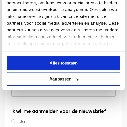
personaliseren, om functies voor social media te bieden
Sleep bestanden hierheen of
en om ons websiteverkeer te analyseren. Ook delen we
informatie over uw gebruik van onze site met onze
Selecteer bestanden
partners voor social media, adverteren en analyse. Deze
partners kunnen deze gegevens combineren met andere
informatie die u aan ze heeft verstrekt of die ze hebben
verzameld op basis van uw gebruik van hun services.
Toegestane bestandstypen: pdf, doxc, doc, png,
jpg, jpeg, Max. bestandsgrootte: 3 MB, Max. aantal
bestanden: 1.
Alles toestaan
Hoe heb je onze website gevonden
Aanpassen
Ik wil me aanmelden voor de nieuwsbrief
Ja