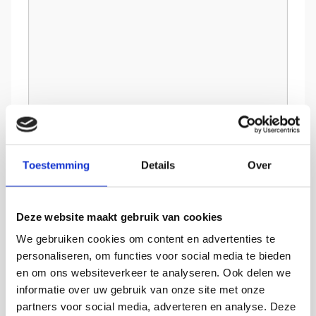
CV
*
Toestemming
Details
Over
Sleep bestanden hierheen of
Deze website maakt gebruik van cookies
Selecteer bestanden
We gebruiken cookies om content en advertenties te
personaliseren, om functies voor social media te bieden
en om ons websiteverkeer te analyseren. Ook delen we
informatie over uw gebruik van onze site met onze
Toegestane bestandstypen: pdf, doxc, doc, png,
partners voor social media, adverteren en analyse. Deze
jpg, jpeg, Max. bestandsgrootte: 3 MB, Max. aantal