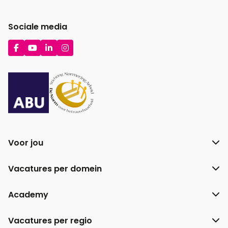
Sociale media
Ga
Ga
Ga
Ga
naar
naar
naar
naar
Facebook
YouTube
LinkedIn
Instagram
Voor jou
Vacatures per domein
Academy
Vacatures per regio