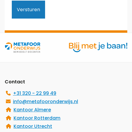
Site
footer
Contact
+31 320 - 22 99 49
info@metafooronderwijs.nl
Kantoor Almere
Kantoor Rotterdam
Kantoor Utrecht