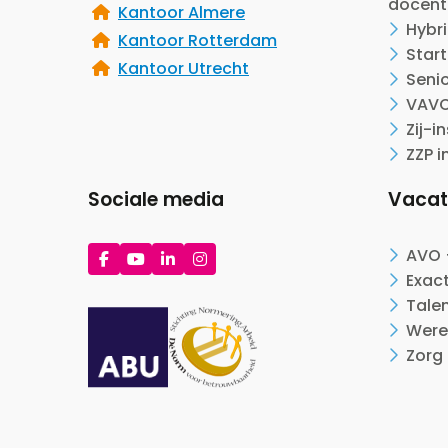
docent
Kantoor Almere
Hybr
Kantoor Rotterdam
Start
Kantoor Utrecht
Seni
VAVO
Zij-i
ZZP i
Sociale media
Vacat
Ga
Ga
Ga
Ga
AVO 
naar
naar
naar
naar
Exac
Facebook
YouTube
LinkedIn
Instagram
Tale
Were
Zorg 