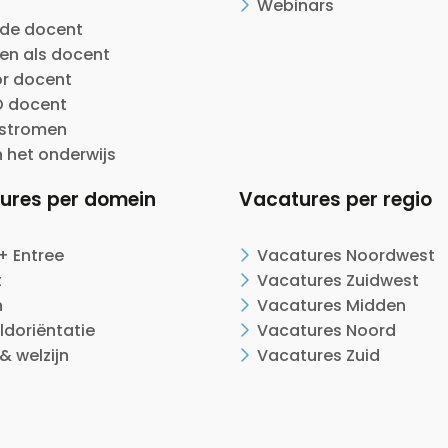
Webinars
ide docent
en als docent
or docent
 docent
nstromen
n het onderwijs
ures per domein
Vacatures per regio
+ Entree
Vacatures Noordwest
t
Vacatures Zuidwest
n
Vacatures Midden
ldoriëntatie
Vacatures Noord
& welzijn
Vacatures Zuid