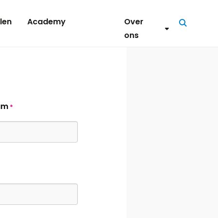
len
Academy
Over
Zoeken
ons
am
*