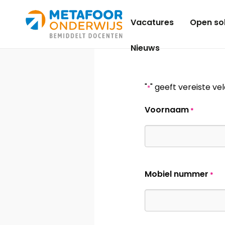
Metafoor
Vacatures
Open sol
Onderwijs
Nieuws
"
" geeft vereiste ve
*
Voornaam
*
Mobiel nummer
*