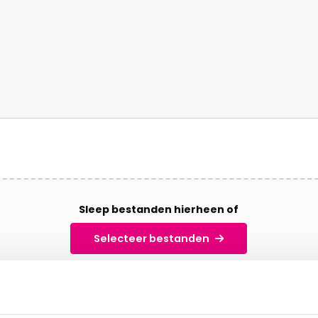
Sleep bestanden hierheen of
Selecteer bestanden
pen: pdf, doxc, doc, png, jpg, jpeg, Max. bestandsgrootte: 3