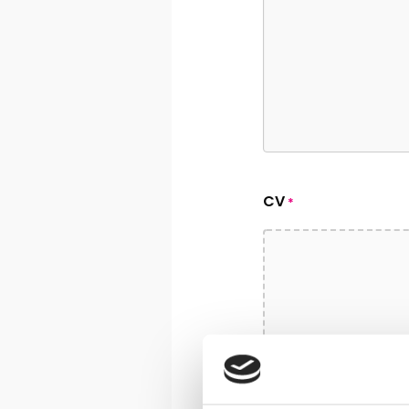
CV
*
Toegestane bestandsty
bestanden: 1.