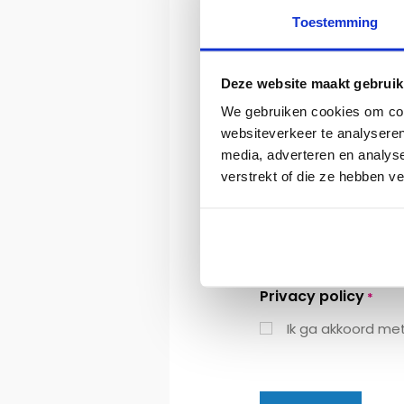
Toestemming
Hoe heb je onze w
Deze website maakt gebruik
We gebruiken cookies om cont
websiteverkeer te analyseren
media, adverteren en analys
Ik wil me aanmelde
verstrekt of die ze hebben v
Ja
Nee
Privacy policy
*
Ik ga akkoord me