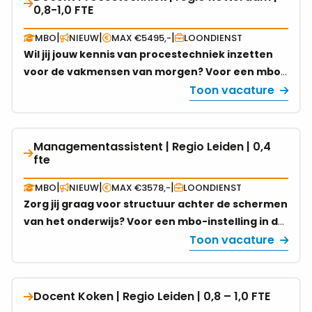
Gouda. Help jij hen om ervaringen uit de
0,8-1,0 FTE
vacature
|
opleiding en beroepspraktijk te vertalen naar
over
1,0
|
|
|
MBO
NIEUW
MAX €5495,-
LOONDIENST
bewuste keuzes voor hun werk en toekomst?
Docent
FTE
Wil jij jouw kennis van procestechniek inzetten
Procestechniek
voor de vakmensen van morgen? Voor een mbo-
|
instelling in de regio Dordrecht zoeken wij een
Toon vacature
regio
docent Procestechniek voor 0,8 tot 1,0 fte. Maak
Rotterdam
impact in het onderwijs en leid studenten op
|
voor de procesindustrie van de toekomst.
Managementassistent | Regio Leiden | 0,4
Bekijk
0,8-
fte
vacature
1,0
over
FTE
|
|
|
MBO
NIEUW
MAX €3578,-
LOONDIENST
Managementassistent
Zorg jij graag voor structuur achter de schermen
|
van het onderwijs? Voor een mbo-instelling in de
Regio
regio Leiden zoeken wij een
Toon vacature
Leiden
managementassistent / medewerker
|
studentadministratie voor 0,4 fte. Een tijdelijke,
0,4
afwisselende functie waarin jouw
Docent Koken | Regio Leiden | 0,8 – 1,0 FTE
Bekijk
fte
nauwkeurigheid het verschil maakt.