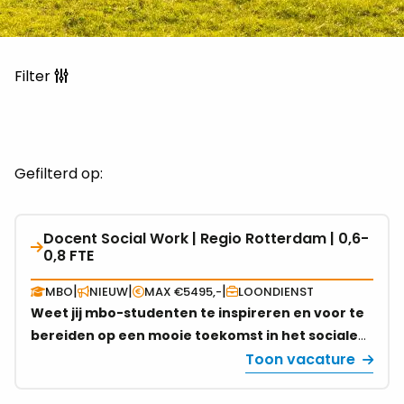
Filter
Gefilterd op:
Docent Social Work | Regio Rotterdam | 0,6-
Bekijk
0,8 FTE
vacature
over
|
|
|
MBO
NIEUW
MAX €5495,-
LOONDIENST
Docent
Weet jij mbo-studenten te inspireren en voor te
Social
bereiden op een mooie toekomst in het sociale
Work
domein? Ben jij in het bezit van een
Toon vacature
|
lesbevoegdheid of heb je al ervaring met
Regio
lesgeven aan deze doelgroep? Reageer dan snel