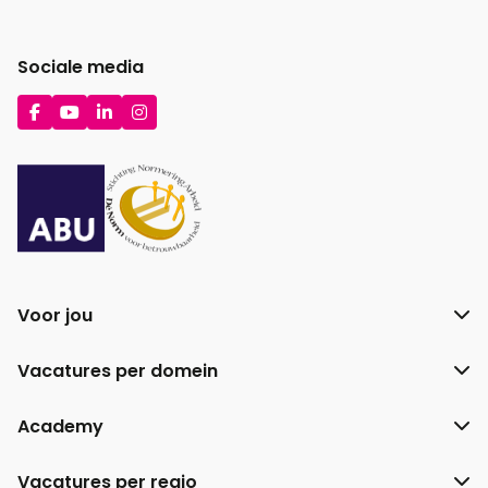
Sociale media
Ga
Ga
Ga
Ga
naar
naar
naar
naar
Facebook
YouTube
LinkedIn
Instagram
Voor jou
Vacatures per domein
Academy
Vacatures per regio