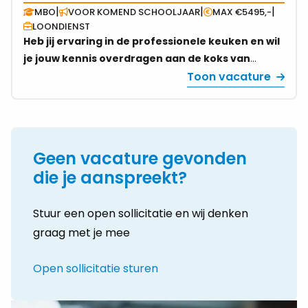
vacature
|
|
|
MBO
VOOR KOMEND SCHOOLJAAR
MAX €5495,-
over
LOONDIENST
Docent
Heb jij ervaring in de professionele keuken en wil
Koken
je jouw kennis overdragen aan de koks van
|
morgen? Voor een mbo-instelling in regio Leiden
Toon vacature
Regio
zoeken wij een docent Koken voor 0,8 tot 1,0 fte.
Leiden
Maak impact op de volgende generatie
|
horecaprofessionals en solliciteer vandaag nog.
0,8
–
Geen vacature gevonden
1,0
die je aanspreekt?
FTE
Stuur een open sollicitatie en wij denken
graag met je mee
Open sollicitatie sturen