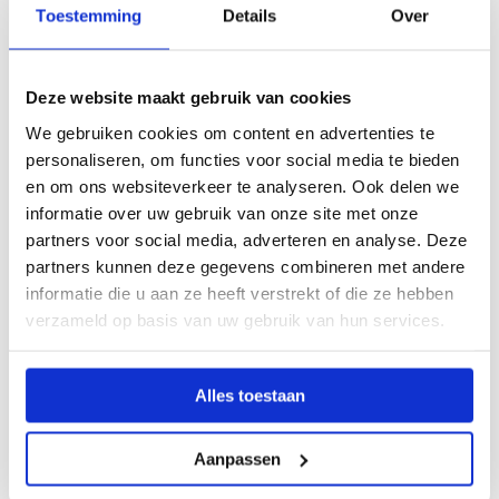
Toestemming
Details
Over
scholen in steden als Breda stimuleren
samenwerking en ondernemerschap, met
programma’s die studenten voorbereiden op een
Deze website maakt gebruik van cookies
snel evoluerende arbeidsmarkt.
We gebruiken cookies om content en advertenties te
personaliseren, om functies voor social media te bieden
en om ons websiteverkeer te analyseren. Ook delen we
Onderwijsinnovatie en inclusiviteit
informatie over uw gebruik van onze site met onze
partners voor social media, adverteren en analyse. Deze
Noord-Brabant legt de nadruk op onderwijsinnovatie
partners kunnen deze gegevens combineren met andere
en inclusiviteit. MBO-programma’s zijn gericht op
informatie die u aan ze heeft verstrekt of die ze hebben
het leveren van hoogwaardig technologisch
verzameld op basis van uw gebruik van hun services.
onderwijs, waarbij innovatie en praktijkgerichtheid
centraal staan. Speciaal Voortgezet Onderwijs in de
Alles toestaan
regio is gericht op inclusiviteit, met scholen die
innovatieve benaderingen toepassen om de
Aanpassen
individuele behoeften van leerlingen met speciale