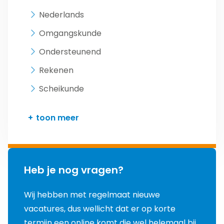
Nederlands
Omgangskunde
Ondersteunend
Rekenen
Scheikunde
toon meer
Heb je nog vragen?
Wij hebben met regelmaat nieuwe
vacatures, dus wellicht dat er op korte
termijn een online komt die wel helemaal bij