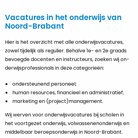
Vacatures in het onderwijs van
Noord-Brabant
Hier is het over­zicht met alle on­der­wijs­va­ca­tu­res,
zowel tij­de­lijk als re­gu­lier. Be­hal­ve 1e- en 2e graads
be­voeg­de do­cen­ten en instructeurs, zoe­ken wij on­
der­wijs­pro­fes­si­o­nals in deze ca­te­gorieën:
ondersteunend personeel;
human resources, financieel en administratief;
marketing en (project)management.
Wij wer­ven voor onderwijsvacatures bij scho­len in
het voort­ge­zet on­der­wijs, vol­was­se­nen­on­der­wijs en
mid­del­baar be­roeps­on­der­wijs in Noord-Brabant.