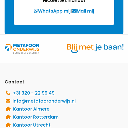
Nicolette Lindhout
WhatsApp mij
|
Mail mij
Site
footer
Contact
+31 320 - 22 99 49
info@metafooronderwijs.nl
Kantoor Almere
Kantoor Rotterdam
Kantoor Utrecht