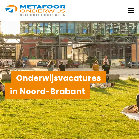
Metafoor
Onderwijs
Me
Onderwijsvacatures
in Noord-Brabant