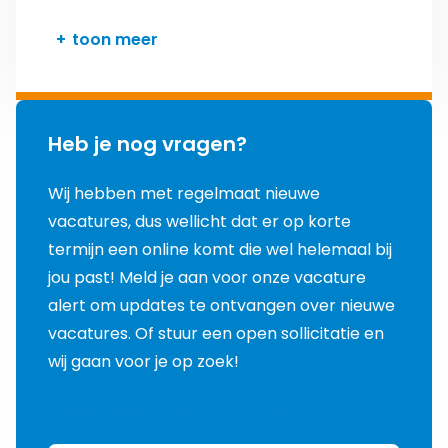
toon meer
Heb je nog vragen?
Wij hebben met regelmaat nieuwe
vacatures, dus wellicht dat er op korte
termijn een online komt die wel helemaal bij
jou past! Meld je aan voor onze vacature
alert om updates te ontvangen over nieuwe
vacatures. Of stuur een open sollicitatie en
wij gaan voor je op zoek!
Neem contact met ons op
Over ons