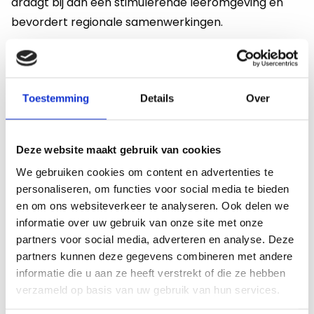
draagt bij aan een stimulerende leeromgeving en
bevordert regionale samenwerkingen.
High-tech werkplekleren en
bedrijfspartnerschappen
Toestemming
Details
Over
Een kenmerk van Noord-Brabants onderwijs is de
integratie van high-tech werkplekleren en
Deze website maakt gebruik van cookies
bedrijfspartnerschappen. MBO-scholen streven
We gebruiken cookies om content en advertenties te
ernaar studenten te betrekken bij real-world
personaliseren, om functies voor social media te bieden
projecten door middel van stages en
en om ons websiteverkeer te analyseren. Ook delen we
samenwerkingen met technologiebedrijven. Dit
informatie over uw gebruik van onze site met onze
partners voor social media, adverteren en analyse. Deze
bevordert niet alleen de praktische vaardigheden
partners kunnen deze gegevens combineren met andere
van studenten, maar bereidt hen ook voor op een
informatie die u aan ze heeft verstrekt of die ze hebben
naadloze overgang naar de arbeidsmarkt. Speciaal
verzameld op basis van uw gebruik van hun services.
Voortgezet Onderwijs legt de nadruk op inclusiviteit