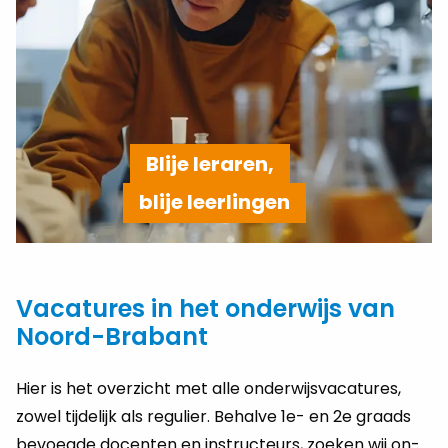
Blije leraren,
blije leerlingen
Vacatures in het onderwijs van
Noord-Brabant
Hier is het over­zicht met alle on­der­wijs­va­ca­tu­res,
zowel tij­de­lijk als re­gu­lier. Be­hal­ve 1e- en 2e graads
be­voeg­de do­cen­ten en instructeurs, zoe­ken wij on­