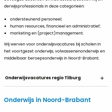
der­wijs­pro­fes­si­o­nals in deze ca­te­gorieën:
ondersteunend personeel;
human resources, financieel en administratief;
marketing en (project)management.
Wij wer­ven voor onderwijsvacatures bij scho­len in
het voort­ge­zet on­der­wijs, vol­was­se­nen­on­der­wijs en
mid­del­baar be­roeps­on­der­wijs in Noord-Brabant.
Onderwijsvacatures regio Tilburg
Onderwijs in Noord-Brabant