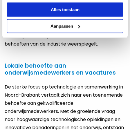
door individuele ondersteuning en aangepaste
Alles toestaan
leermethoden aan te bieden, waarbij ook
technologische hulpmiddelen worden ingezet. Dit
Aanpassen
alles draagt bij aan een dynamisch
onderwijslandschap dat de snel veranderende
behoeften van de industrie weerspiegelt.
Lokale behoefte aan
onderwijsmedewerkers en vacatures
De sterke focus op technologie en samenwerking in
Noord-Brabant vertaalt zich naar een toenemende
behoefte aan gekwalificeerde
onderwijsmedewerkers. Met de groeiende vraag
naar hoogwaardige technologische opleidingen en
innovatieve benaderingen in het onderwijs, ontstaan