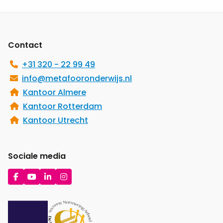
Site
footer
Contact
+31 320 - 22 99 49
info@metafooronderwijs.nl
Kantoor Almere
Kantoor Rotterdam
Kantoor Utrecht
Sociale media
Ga
Ga
Ga
Ga
naar
naar
naar
naar
Facebook
YouTube
LinkedIn
Instagram