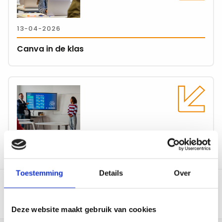
Canva
in
13-04-2026
de
klas
Canva in de klas
Lees
meer
over
AI
in
jouw
AI in jouw onderwijs – Inspiratie & de basis
onderwijs
–
Toestemming
Details
Over
Inspiratie
&
de
Deze website maakt gebruik van cookies
basis