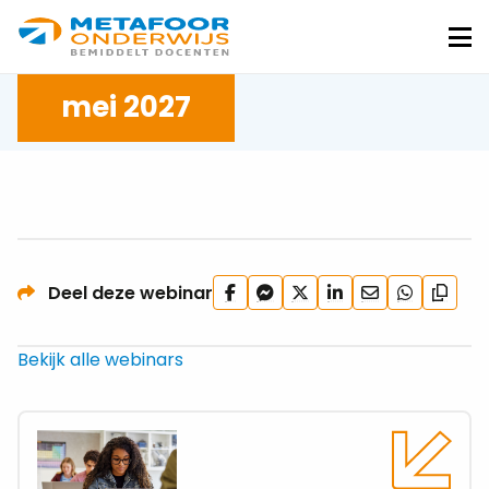
Metafoor
Onderwijs
Me
mei 2027
Deel
Deel
Deel
Deel
Deel
Deel
Deel deze webinar
Kopie
op
via
op
op
via
via
url
Facebook
Facebook
X
LinkedIn
e-
WhatsApp
Bekijk alle webinars
Messenger
mail
Lees
meer
over