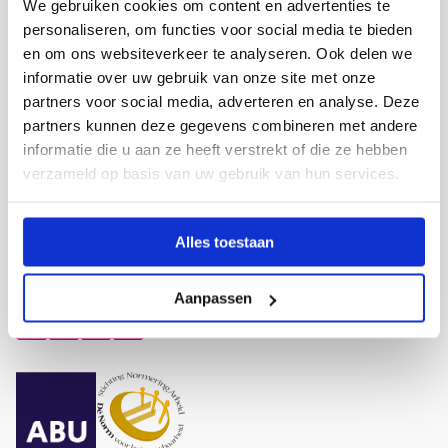
Site
We gebruiken cookies om content en advertenties te
footer
personaliseren, om functies voor social media te bieden
en om ons websiteverkeer te analyseren. Ook delen we
Contact
informatie over uw gebruik van onze site met onze
+31 320 - 22 99 49
partners voor social media, adverteren en analyse. Deze
info@metafooronderwijs.nl
partners kunnen deze gegevens combineren met andere
informatie die u aan ze heeft verstrekt of die ze hebben
Kantoor Almere
verzameld op basis van uw gebruik van hun services.
Kantoor Rotterdam
Kantoor Utrecht
Alles toestaan
Sociale media
Aanpassen
Ga
Ga
Ga
Ga
naar
naar
naar
naar
Facebook
YouTube
LinkedIn
Instagram