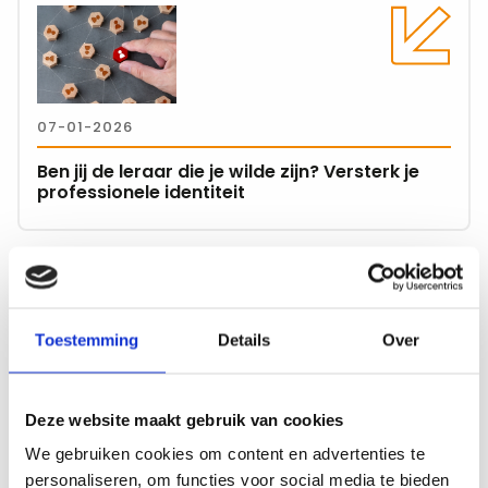
meer
over
Ben
jij
07-01-2026
de
leraar
Ben jij de leraar die je wilde zijn? Versterk je
die
professionele identiteit
je
wilde
zijn?
Lees
Versterk
meer
je
over
professionele
Toestemming
Details
Over
Stop
identiteit
met
13-11-2025
pingpongen:
Deze website maakt gebruik van cookies
haal
Stop met pingpongen: haal meer uit je vragen
meer
We gebruiken cookies om content en advertenties te
in de klas
uit
personaliseren, om functies voor social media te bieden