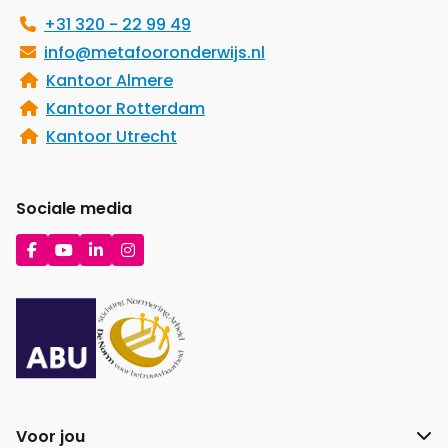
+31 320 - 22 99 49
info@metafooronderwijs.nl
Kantoor Almere
Kantoor Rotterdam
Kantoor Utrecht
Sociale media
Ga
Ga
Ga
Ga
naar
naar
naar
naar
Facebook
YouTube
LinkedIn
Instagram
Voor jou