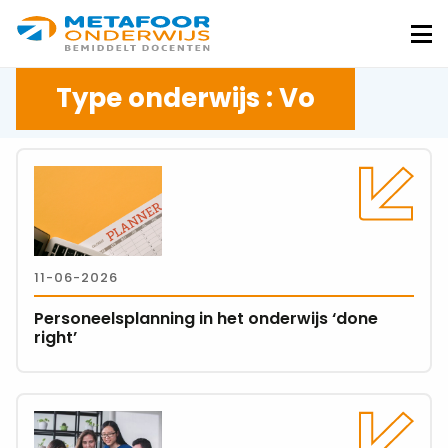
Metafoor
Onderwijs
Me
Type onderwijs : Vo
Lees
meer
over
Personeelsplanning
in
11-06-2026
het
onderwijs
Personeelsplanning in het onderwijs ‘done
‘done
right’
right’
Lees
meer