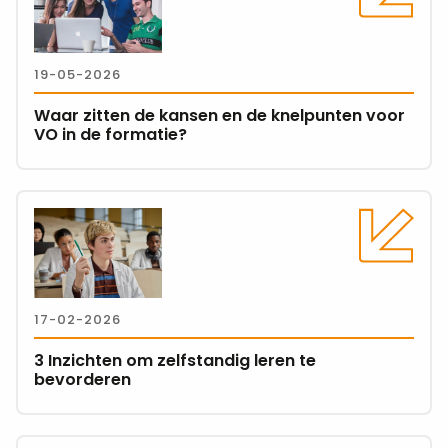
over
Waar
zitten
19-05-2026
de
kansen
Waar zitten de kansen en de knelpunten voor
en
VO in de formatie?
de
knelpunten
voor
Lees
VO
meer
in
over
de
3
formatie?
Inzichten
17-02-2026
om
zelfstandig
3 Inzichten om zelfstandig leren te
leren
bevorderen
te
bevorderen
Lees