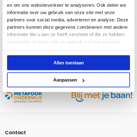
je
en om ons websiteverkeer te analyseren. Ook delen we
vragen
Lees
informatie over uw gebruik van onze site met onze
in
meer
partners voor social media, adverteren en analyse. Deze
de
over
partners kunnen deze gegevens combineren met andere
klas
Met
informatie die u aan ze heeft verstrekt of die ze hebben
zelfvertrouwen
verzameld op basis van uw gebruik van hun services.
27-10-2025
voor
de
Met zelfvertrouwen voor de klas
Alles toestaan
klas
Aanpassen
Site
footer
Contact