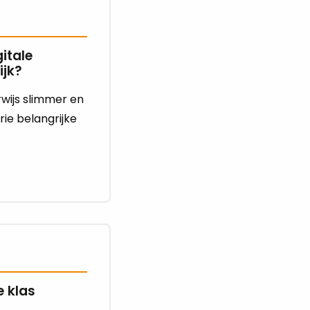
itale
ijk?
wijs slimmer en
rie belangrijke
e klas