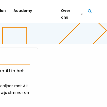
len
Academy
Over
Zoeken
ons
n AI in het
ooljaar met AI!
wijs slimmer en