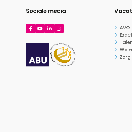
Sociale media
Vacat
Ga
Ga
Ga
Ga
AVO 
naar
naar
naar
naar
Exac
Facebook
YouTube
LinkedIn
Instagram
Tale
Were
Zorg 