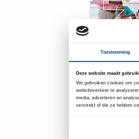
in
elke
klas
Toestemming
Lees
meer
Deze website maakt gebruik
over
We gebruiken cookies om cont
Onderwijs
websiteverkeer te analyseren
leren
media, adverteren en analys
geven
verstrekt of die ze hebben v
met
AI