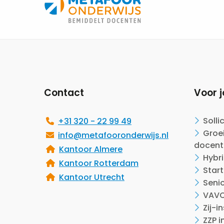
Site
footer
Contact
Voor j
Solli
+31 320 - 22 99 49
Groei
info@metafooronderwijs.nl
docent
Kantoor Almere
Hybr
Kantoor Rotterdam
Start
Kantoor Utrecht
Seni
VAVO
Zij-i
ZZP i