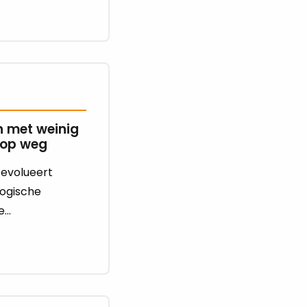
 met weinig
e op weg
 evolueert
logische
...