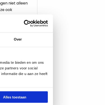
ingen niet alleen
 ze ook
e...
Over
 media te bieden en om ons
en met AI
ze partners voor social
nformatie die u aan ze heeft
js. Doe je
n jouw werk
Alles toestaan