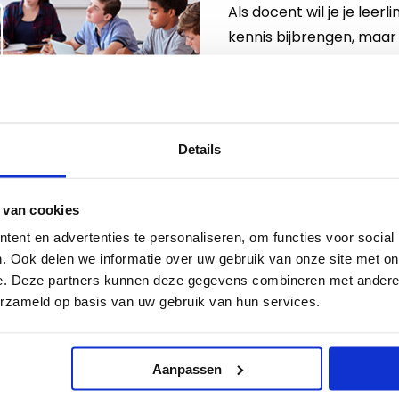
Als docent wil je je leerl
kennis bijbrengen, maar
vaardigheden aanleren di
Lees meer
Details
 van cookies
26-02-2024
ent en advertenties te personaliseren, om functies voor social
Onderwijs leren gev
. Ook delen we informatie over uw gebruik van onze site met on
e. Deze partners kunnen deze gegevens combineren met andere i
AI verandert het onderwi
erzameld op basis van uw gebruik van hun services.
voordeel met AI. Het ka
leuker en lichter maken.
Aanpassen
Lees meer