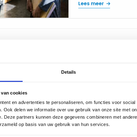
Lees meer
Details
 van cookies
ou
Academy
ent en advertenties te personaliseren, om functies voor social
. Ook delen we informatie over uw gebruik van onze site met on
citeren in het onderwijs
Academy
e. Deze partners kunnen deze gegevens combineren met andere i
en en ontwikkelen als
Evenementen
erzameld op basis van uw gebruik van hun services.
Webinars