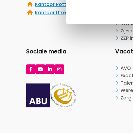
Hybr
Kantoor Rotterdam
Start
Kantoor Utrecht
Seni
VAVO
Zij-i
ZZP i
Sociale media
Vacat
Ga
Ga
Ga
Ga
AVO 
naar
naar
naar
naar
Exac
Facebook
YouTube
LinkedIn
Instagram
Tale
Were
Zorg 