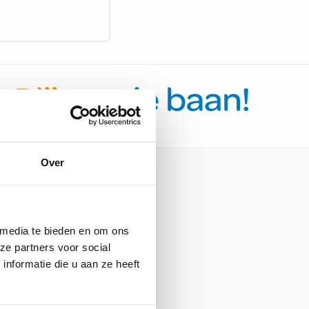
Over
Informatie
 media te bieden en om ons
ze partners voor social
Team
nformatie die u aan ze heeft
Over ons
Testimonials