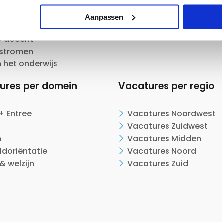
ide docent
en als docent
Aanpassen
or docent
 docent
nstromen
n het onderwijs
ures per domein
Vacatures per regio
+ Entree
Vacatures Noordwest
t
Vacatures Zuidwest
n
Vacatures Midden
ldoriëntatie
Vacatures Noord
& welzijn
Vacatures Zuid