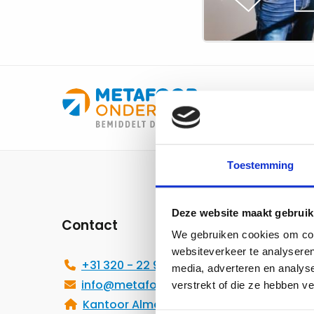
leraar
Site
Toestemming
footer
Deze website maakt gebruik
Contact
Voor j
We gebruiken cookies om cont
websiteverkeer te analyseren
Solli
+31 320 - 22 99 49
media, adverteren en analys
Groei
info@metafooronderwijs.nl
verstrekt of die ze hebben v
docent
Kantoor Almere