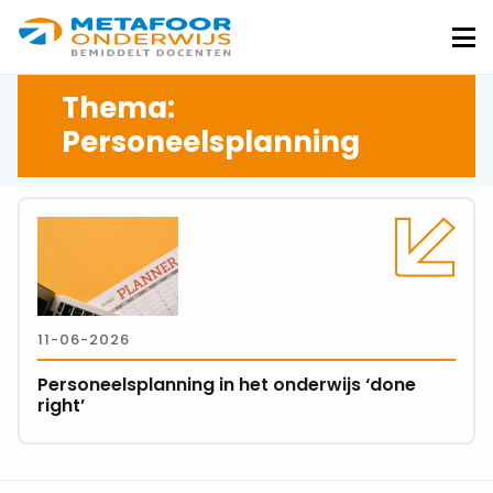
Metafoor
Onderwijs
Me
Thema:
Personeelsplanning
Lees
meer
over
Personeelsplanning
in
11-06-2026
het
onderwijs
Personeelsplanning in het onderwijs ‘done
‘done
right’
right’