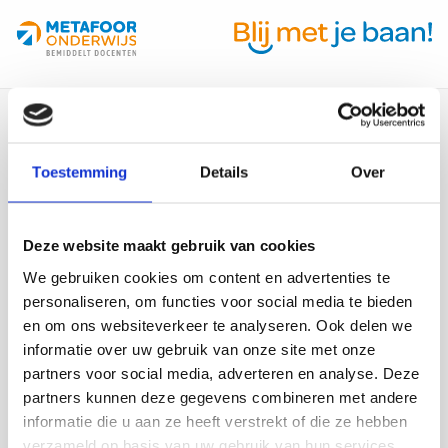
Site
footer
Contact
Toestemming
Details
Over
+31 320 - 22 99 49
info@metafooronderwijs.nl
Deze website maakt gebruik van cookies
Kantoor Almere
Kantoor Rotterdam
We gebruiken cookies om content en advertenties te
personaliseren, om functies voor social media te bieden
Kantoor Utrecht
en om ons websiteverkeer te analyseren. Ook delen we
informatie over uw gebruik van onze site met onze
partners voor social media, adverteren en analyse. Deze
Sociale media
partners kunnen deze gegevens combineren met andere
Ga
Ga
Ga
Ga
informatie die u aan ze heeft verstrekt of die ze hebben
naar
naar
naar
naar
verzameld op basis van uw gebruik van hun services.