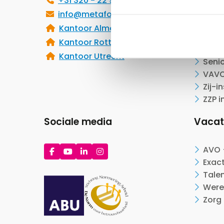
+31 320 - 22 99 49
Groei
info@metafooronderwijs.nl
docent
Kantoor Almere
Hybr
Kantoor Rotterdam
Start
Kantoor Utrecht
Seni
VAVO
Zij-i
ZZP i
Sociale media
Vacat
Ga
Ga
Ga
Ga
AVO 
naar
naar
naar
naar
Exac
Facebook
YouTube
LinkedIn
Instagram
Tale
Were
Zorg 