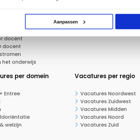
en en ontwikkelen als
Evenementen
Webinars
Aanpassen
ide docent
en als docent
or docent
 docent
nstromen
n het onderwijs
ures per domein
Vacatures per regio
+ Entree
Vacatures Noordwest
t
Vacatures Zuidwest
n
Vacatures Midden
ldoriëntatie
Vacatures Noord
& welzijn
Vacatures Zuid