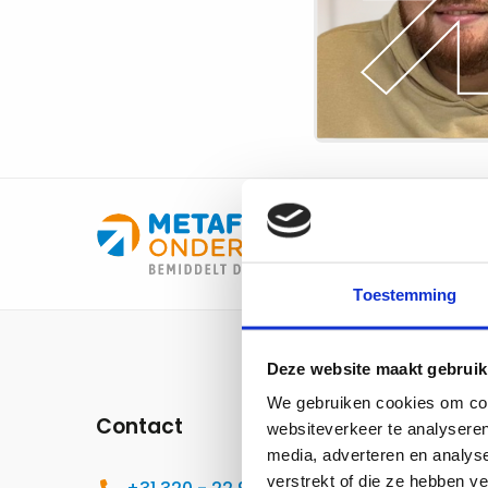
gezien
en
gehoord
worden’
Toestemming
Site
footer
Deze website maakt gebruik
We gebruiken cookies om cont
Contact
Voor j
websiteverkeer te analyseren
media, adverteren en analys
verstrekt of die ze hebben v
Solli