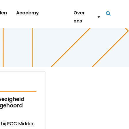
len
Academy
Over
Zoeken
ons
wezigheid
n gehoord
 bij ROC Midden