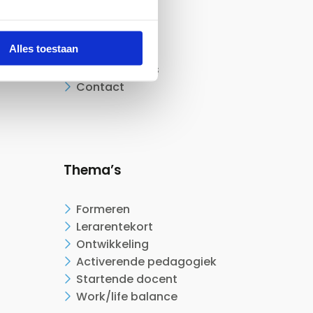
Over ons
Testimonials
Alles toestaan
Werken bij
CAO onderwijs
Contact
Thema’s
Formeren
Lerarentekort
Ontwikkeling
Activerende pedagogiek
Startende docent
Work/life balance