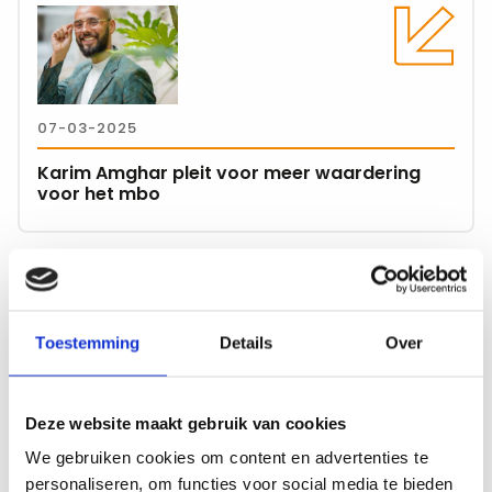
meer
over
Karim
Amghar
07-03-2025
pleit
voor
Karim Amghar pleit voor meer waardering
meer
voor het mbo
waardering
voor
het
Lees
mbo
meer
over
Toestemming
Details
Over
Aantal
mbo-
04-12-2024
studenten
Deze website maakt gebruik van cookies
blijft
Aantal mbo-studenten blijft dalen
dalen
We gebruiken cookies om content en advertenties te
personaliseren, om functies voor social media te bieden