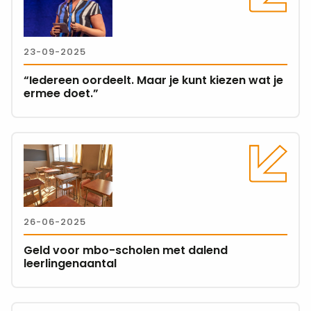
is
over
“Iedereen
oordeelt.
23-09-2025
Maar
je
“Iedereen oordeelt. Maar je kunt kiezen wat je
kunt
ermee doet.”
kiezen
wat
je
Lees
ermee
meer
doet.”
over
Geld
voor
26-06-2025
mbo-
scholen
Geld voor mbo-scholen met dalend
met
leerlingenaantal
dalend
leerlingenaantal
Lees