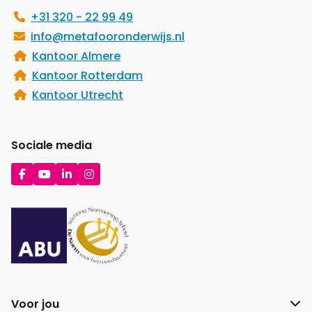
+31 320 - 22 99 49
info@metafooronderwijs.nl
Kantoor Almere
Kantoor Rotterdam
Kantoor Utrecht
Sociale media
Ga
Ga
Ga
Ga
naar
naar
naar
naar
Facebook
YouTube
LinkedIn
Instagram
Voor jou