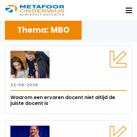
Metafoor
Onderwijs
Me
Thema: MBO
Lees
meer
over
Waarom
een
23-06-2026
ervaren
docent
Waarom een ervaren docent niet altijd de
niet
juiste docent is
altijd
de
juiste
Lees
docent
meer