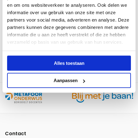
en om ons websiteverkeer te analyseren. Ook delen we
Lees
informatie over uw gebruik van onze site met onze
meer
partners voor social media, adverteren en analyse. Deze
over
partners kunnen deze gegevens combineren met andere
MBO
informatie die u aan ze heeft verstrekt of die ze hebben
Raad:
verzameld op basis van uw gebruik van hun services.
25-10-2024
Kabinetsbezuinigingen
bedreigen
MBO Raad: Kabinetsbezuinigingen bedreigen
toekomst
toekomst mbo-onderwijs
Alles toestaan
mbo-
onderwijs
Aanpassen
Site
footer
Contact