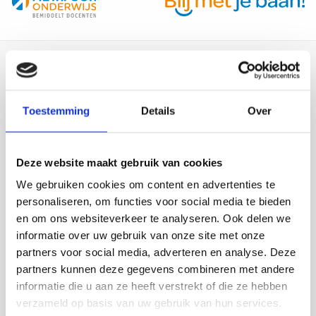
iets
voor
jou?
Site
footer
Contact
Toestemming
Details
Over
+31 320 - 22 99 49
info@metafooronderwijs.nl
Kantoor Almere
Deze website maakt gebruik van cookies
Kantoor Rotterdam
We gebruiken cookies om content en advertenties te
Kantoor Utrecht
personaliseren, om functies voor social media te bieden
en om ons websiteverkeer te analyseren. Ook delen we
informatie over uw gebruik van onze site met onze
Sociale media
partners voor social media, adverteren en analyse. Deze
Ga
Ga
Ga
Ga
partners kunnen deze gegevens combineren met andere
naar
naar
naar
naar
informatie die u aan ze heeft verstrekt of die ze hebben
Facebook
YouTube
LinkedIn
Instagram
verzameld op basis van uw gebruik van hun services.