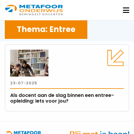
Metafoor
Onderwijs
Me
Thema: Entree
Lees
meer
over
Als
docent
23-07-2025
aan
de
Als docent aan de slag binnen een entree-
slag
opleiding: iets voor jou?
binnen
een
entree-
opleiding: